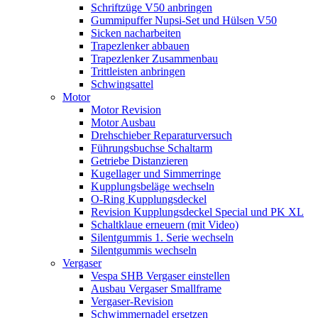
Schriftzüge V50 anbringen
Gummipuffer Nupsi-Set und Hülsen V50
Sicken nacharbeiten
Trapezlenker abbauen
Trapezlenker Zusammenbau
Trittleisten anbringen
Schwingsattel
Motor
Motor Revision
Motor Ausbau
Drehschieber Reparaturversuch
Führungsbuchse Schaltarm
Getriebe Distanzieren
Kugellager und Simmerringe
Kupplungsbeläge wechseln
O-Ring Kupplungsdeckel
Revision Kupplungsdeckel Special und PK XL
Schaltklaue erneuern (mit Video)
Silentgummis 1. Serie wechseln
Silentgummis wechseln
Vergaser
Vespa SHB Vergaser einstellen
Ausbau Vergaser Smallframe
Vergaser-Revision
Schwimmernadel ersetzen