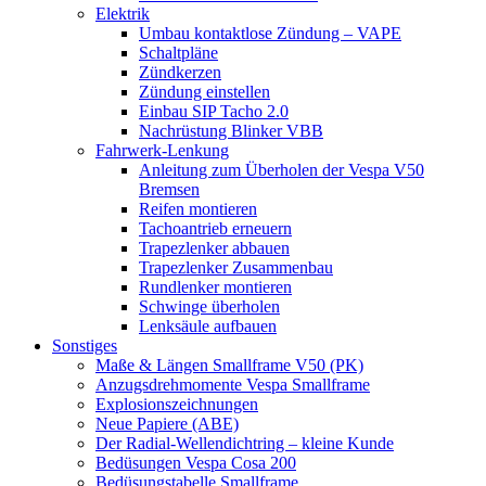
Elektrik
Umbau kontaktlose Zündung – VAPE
Schaltpläne
Zündkerzen
Zündung einstellen
Einbau SIP Tacho 2.0
Nachrüstung Blinker VBB
Fahrwerk-Lenkung
Anleitung zum Überholen der Vespa V50
Bremsen
Reifen montieren
Tachoantrieb erneuern
Trapezlenker abbauen
Trapezlenker Zusammenbau
Rundlenker montieren
Schwinge überholen
Lenksäule aufbauen
Sonstiges
Maße & Längen Smallframe V50 (PK)
Anzugsdrehmomente Vespa Smallframe
Explosionszeichnungen
Neue Papiere (ABE)
Der Radial-Wellendichtring – kleine Kunde
Bedüsungen Vespa Cosa 200
Bedüsungstabelle Smallframe