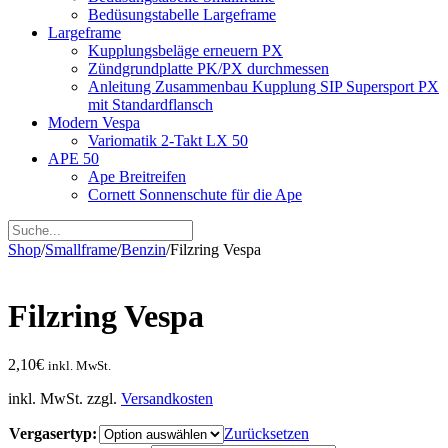
Bedüsungstabelle Largeframe
Largeframe
Kupplungsbeläge erneuern PX
Zündgrundplatte PK/PX durchmessen
Anleitung Zusammenbau Kupplung SIP Supersport PX
mit Standardflansch
Modern Vespa
Variomatik 2-Takt LX 50
APE 50
Ape Breitreifen
Cornett Sonnenschute für die Ape
Shop
/
Smallframe
/
Benzin
/
Filzring Vespa
Filzring Vespa
2,10
€
inkl. MwSt.
inkl. MwSt.
zzgl.
Versandkosten
Vergasertyp:
Zurücksetzen