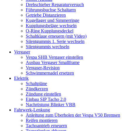
Drehschieber Reparaturversuch
Führungsbuchse Schaltarm
Getriebe Distanzieren
Kugellager und Simmerringe
Kupplungsbeläge wechseln
O-Ring Kupplungsdeckel
Schaltklaue erneuern (mit Video)
Silentgummis 1. Serie wechseln
Silentgummis wechseln
Vergaser
Vespa SHB Vergaser einstellen
Ausbau Vergaser Smallframe
Vergaser-Revision
Schwimmernadel ersetzen
Elektrik
Schaltpläne
Zündkerzen
Zündung einstellen
Einbau SIP Tacho 2.0
Nachrüstung Blinker VBB
Fahrwerk-Lenkung
Anleitung zum Überholen der Vespa V50 Bremsen
Reifen montieren
Tachoantrieb erneuern
Trapezlenker abbauen