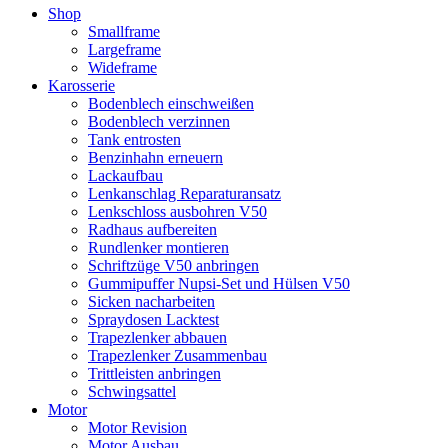
Shop
Smallframe
Largeframe
Wideframe
Karosserie
Bodenblech einschweißen
Bodenblech verzinnen
Tank entrosten
Benzinhahn erneuern
Lackaufbau
Lenkanschlag Reparaturansatz
Lenkschloss ausbohren V50
Radhaus aufbereiten
Rundlenker montieren
Schriftzüge V50 anbringen
Gummipuffer Nupsi-Set und Hülsen V50
Sicken nacharbeiten
Spraydosen Lacktest
Trapezlenker abbauen
Trapezlenker Zusammenbau
Trittleisten anbringen
Schwingsattel
Motor
Motor Revision
Motor Ausbau