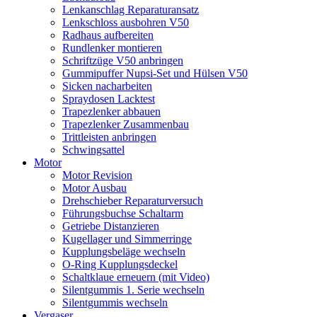
Lenkanschlag Reparaturansatz
Lenkschloss ausbohren V50
Radhaus aufbereiten
Rundlenker montieren
Schriftzüge V50 anbringen
Gummipuffer Nupsi-Set und Hülsen V50
Sicken nacharbeiten
Spraydosen Lacktest
Trapezlenker abbauen
Trapezlenker Zusammenbau
Trittleisten anbringen
Schwingsattel
Motor
Motor Revision
Motor Ausbau
Drehschieber Reparaturversuch
Führungsbuchse Schaltarm
Getriebe Distanzieren
Kugellager und Simmerringe
Kupplungsbeläge wechseln
O-Ring Kupplungsdeckel
Schaltklaue erneuern (mit Video)
Silentgummis 1. Serie wechseln
Silentgummis wechseln
Vergaser