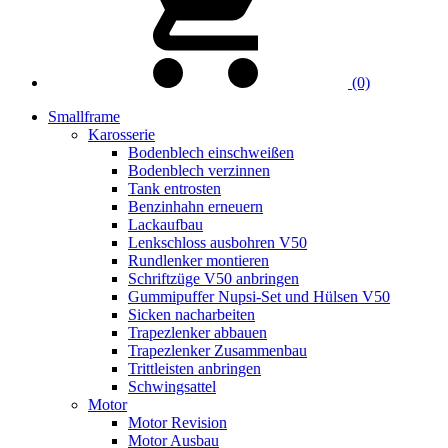
(0)
Smallframe
Karosserie
Bodenblech einschweißen
Bodenblech verzinnen
Tank entrosten
Benzinhahn erneuern
Lackaufbau
Lenkschloss ausbohren V50
Rundlenker montieren
Schriftzüge V50 anbringen
Gummipuffer Nupsi-Set und Hülsen V50
Sicken nacharbeiten
Trapezlenker abbauen
Trapezlenker Zusammenbau
Trittleisten anbringen
Schwingsattel
Motor
Motor Revision
Motor Ausbau