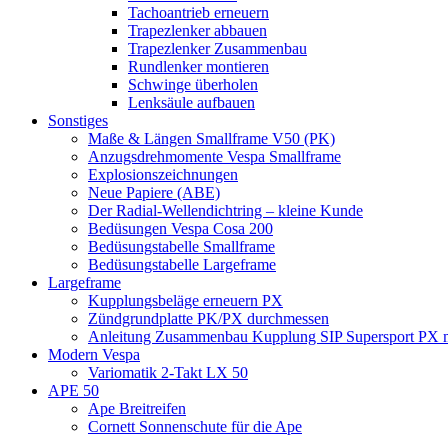
Tachoantrieb erneuern
Trapezlenker abbauen
Trapezlenker Zusammenbau
Rundlenker montieren
Schwinge überholen
Lenksäule aufbauen
Sonstiges
Maße & Längen Smallframe V50 (PK)
Anzugsdrehmomente Vespa Smallframe
Explosionszeichnungen
Neue Papiere (ABE)
Der Radial-Wellendichtring – kleine Kunde
Bedüsungen Vespa Cosa 200
Bedüsungstabelle Smallframe
Bedüsungstabelle Largeframe
Largeframe
Kupplungsbeläge erneuern PX
Zündgrundplatte PK/PX durchmessen
Anleitung Zusammenbau Kupplung SIP Supersport PX mi
Modern Vespa
Variomatik 2-Takt LX 50
APE 50
Ape Breitreifen
Cornett Sonnenschute für die Ape