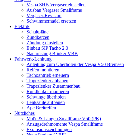
Vespa SHB Vergaser einstellen
Ausbau Vergaser Smallframe
Vergaser-Revision
Schwimmernadel ersetzen
Elektrik
Schaltpläne
Zündkerzen
Zündung einstellen
Einbau SIP Tacho 2.0
Nachrüstung Blinker VBB
Fahrwerk-Lenkung
Anleitung zum Überholen der Vespa V50 Bremsen
Reifen montieren
Tachoantrieb erneuern
Trapezlenker abbauen
Trapezlenker Zusammenbau
Rundlenker montieren
Schwinge überholen
Lenksäule aufbauen
Ape Breitreifen
Nützliches
Maße & Längen Smallframe V50 (PK)
Anzugsdrehmomente Vespa Smallframe
Explosionszeichnungen
Neue Papiere (ABE)