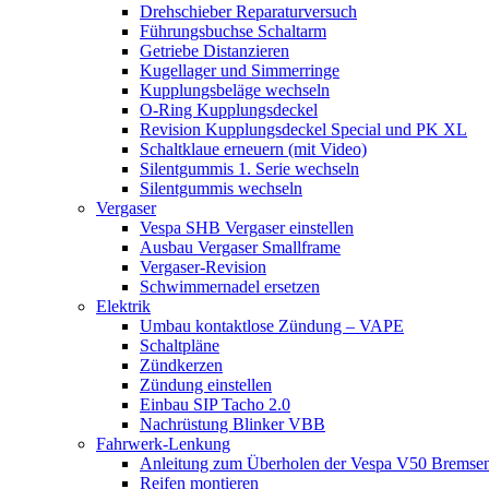
Drehschieber Reparaturversuch
Führungsbuchse Schaltarm
Getriebe Distanzieren
Kugellager und Simmerringe
Kupplungsbeläge wechseln
O-Ring Kupplungsdeckel
Revision Kupplungsdeckel Special und PK XL
Schaltklaue erneuern (mit Video)
Silentgummis 1. Serie wechseln
Silentgummis wechseln
Vergaser
Vespa SHB Vergaser einstellen
Ausbau Vergaser Smallframe
Vergaser-Revision
Schwimmernadel ersetzen
Elektrik
Umbau kontaktlose Zündung – VAPE
Schaltpläne
Zündkerzen
Zündung einstellen
Einbau SIP Tacho 2.0
Nachrüstung Blinker VBB
Fahrwerk-Lenkung
Anleitung zum Überholen der Vespa V50 Bremse
Reifen montieren