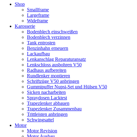
Shop
Smallframe
Largeframe
Wideframe
Karosserie
Bodenblech einschweißen
Bodenblech verzinnen
Tank entrosten
Benzinhahn erneuern
Lackaufbau
Lenkanschlag Reparaturansatz
Lenkschloss ausbohren V50
Radhaus aufbereiten
Rundlenker montieren
Schriftzüge V50 anbringen
Gummipuffer Nupsi-Set und Hülsen V50
Sicken nacharbeiten
Spraydosen Lacktest
Trapezlenker abbauen
Trapezlenker Zusammenbau
Trittleisten anbringen
Schwingsattel
Motor
Motor Revision
Motor Ausbau