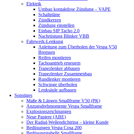
Elektrik
Umbau kontaktlose Zündung – VAPE
Schaltpläne
Zündkerzen
Zündung einstellen
Einbau SIP Tacho 2.0
Nachrüstung Blinker VBB
Fahrwerk-Lenkung
Anleitung zum Überholen der Vespa V50
Bremsen
Reifen montieren
Tachoantrieb erneuern
Trapezlenker abbauen
Trapezlenker Zusammenbau
Rundlenker montieren
Schwinge überholen
Lenksäule aufbauen
Sonstiges
Maße & Längen Smallframe V50 (PK)
Anzugsdrehmomente Vespa Smallframe
Explosionszeichnungen
Neue Papiere (ABE)
Der Radial-Wellendichtring – kleine Kunde
Bedüsungen Vespa Cosa 200
Bedüsungstabelle Smallframe