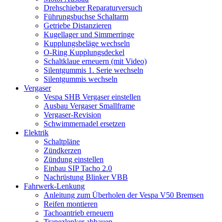
Drehschieber Reparaturversuch
Führungsbuchse Schaltarm
Getriebe Distanzieren
Kugellager und Simmerringe
Kupplungsbeläge wechseln
O-Ring Kupplungsdeckel
Schaltklaue erneuern (mit Video)
Silentgummis 1. Serie wechseln
Silentgummis wechseln
Vergaser
Vespa SHB Vergaser einstellen
Ausbau Vergaser Smallframe
Vergaser-Revision
Schwimmernadel ersetzen
Elektrik
Schaltpläne
Zündkerzen
Zündung einstellen
Einbau SIP Tacho 2.0
Nachrüstung Blinker VBB
Fahrwerk-Lenkung
Anleitung zum Überholen der Vespa V50 Bremsen
Reifen montieren
Tachoantrieb erneuern
Trapezlenker abbauen