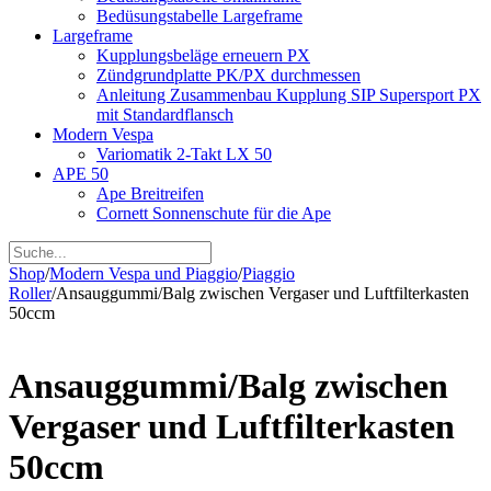
Bedüsungstabelle Largeframe
Largeframe
Kupplungsbeläge erneuern PX
Zündgrundplatte PK/PX durchmessen
Anleitung Zusammenbau Kupplung SIP Supersport PX
mit Standardflansch
Modern Vespa
Variomatik 2-Takt LX 50
APE 50
Ape Breitreifen
Cornett Sonnenschute für die Ape
Shop
/
Modern Vespa und Piaggio
/
Piaggio
Roller
/
Ansauggummi/Balg zwischen Vergaser und Luftfilterkasten
50ccm
Ansauggummi/Balg zwischen
Vergaser und Luftfilterkasten
50ccm