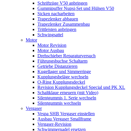
Schriftzüge V50 anbringen
Gummipuffer Nupsi-Set und Hülsen V50
Sicken nacharbeiten
Trapezlenker abbauen
Trapezlenker Zusammenbau
Trittleisten anbringen
Schwingsattel
Motor
Motor Revision
Motor Ausbau
Drehschieber Reparaturversuch
Führungsbuchse Schaltarm
Getriebe Distanzieren
Kugellager und Simmerringe
Kupplungsbeläge wechseln
O-Ring Kupplungsdeckel
Revision Kupplungsdeckel Special und PK XL
Schaltklaue erneuern (mit Video)
Silentgummis 1. Serie wechseln
Silentgummis wechseln
Vergaser
Vespa SHB Vergaser einstellen
Ausbau Vergaser Smallframe
Vergaser-Revision
Schwimmernadel ersetzen