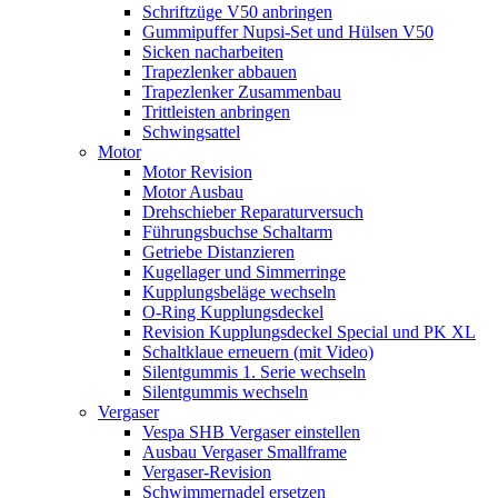
Schriftzüge V50 anbringen
Gummipuffer Nupsi-Set und Hülsen V50
Sicken nacharbeiten
Trapezlenker abbauen
Trapezlenker Zusammenbau
Trittleisten anbringen
Schwingsattel
Motor
Motor Revision
Motor Ausbau
Drehschieber Reparaturversuch
Führungsbuchse Schaltarm
Getriebe Distanzieren
Kugellager und Simmerringe
Kupplungsbeläge wechseln
O-Ring Kupplungsdeckel
Revision Kupplungsdeckel Special und PK XL
Schaltklaue erneuern (mit Video)
Silentgummis 1. Serie wechseln
Silentgummis wechseln
Vergaser
Vespa SHB Vergaser einstellen
Ausbau Vergaser Smallframe
Vergaser-Revision
Schwimmernadel ersetzen