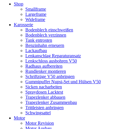
Shop
Smallframe
Largeframe
Wideframe
Karosserie
Bodenblech einschweißen
Bodenblech verzinnen
Tank entrosten
Benzinhahn erneuern
Lackaufbau
Lenkanschlag Reparaturansatz
Lenkschloss ausbohren V50
Radhaus aufbereiten
Rundlenker montieren
Schriftzüge V50 anbringen
Gummipuffer Nupsi-Set und Hülsen V50
Sicken nacharbeiten
Spraydosen Lacktest
Trapezlenker abbauen
Trapezlenker Zusammenbau
Trittleisten anbringen
Schwingsattel
Motor
Motor Revision
Motor Ausbau