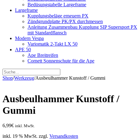
Bedüsungstabelle Largeframe
Largeframe
Kupplungsbeläge erneuern PX
Zündgrundplatte PK/PX durchmessen
Anleitung Zusammenbau Kupplung SIP Supersport PX
mit Standardflansch
Modern Vespa
Variomatik 2-Takt LX 50
APE 50
Ape Breitreifen
Cornett Sonnenschute für die Ape
Shop
/
Werkzeug
/
Ausbeulhammer Kunstoff / Gummi
Ausbeulhammer Kunstoff /
Gummi
6,99
€
inkl. MwSt.
inkl. 19 % MwSt.
zzgl.
Versandkosten