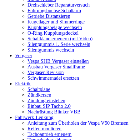
Drehschieber Reparaturversuch
Führungsbuchse Schaltarm
Getriebe Distanzieren
Kugellager und Simmerringe
Kupplungsbeläge wechseln
O-Ring Kupplungsdeckel
Schaltklaue erneuern (mit Video)
Silentgummis 1. Serie wechseln
Silentgummis wechseln
Vergaser
Vespa SHB Vergaser einstellen
Ausbau Vergaser Smallframe
Vergaser-Revision
Schwimmernadel ersetzen
Elektrik
Schaltpläne
Zündkerzen
Zündung einstellen
Einbau SIP Tacho 2.0
Nachrüstung Blinker VBB
Fahrwerk-Lenkung
Anleitung zum Überholen der Vespa V50 Bremsen
Reifen montieren
Tachoantrieb erneuern
Trapezlenker abbauen