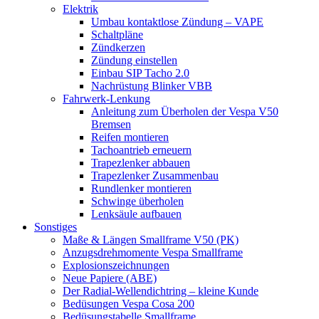
Elektrik
Umbau kontaktlose Zündung – VAPE
Schaltpläne
Zündkerzen
Zündung einstellen
Einbau SIP Tacho 2.0
Nachrüstung Blinker VBB
Fahrwerk-Lenkung
Anleitung zum Überholen der Vespa V50
Bremsen
Reifen montieren
Tachoantrieb erneuern
Trapezlenker abbauen
Trapezlenker Zusammenbau
Rundlenker montieren
Schwinge überholen
Lenksäule aufbauen
Sonstiges
Maße & Längen Smallframe V50 (PK)
Anzugsdrehmomente Vespa Smallframe
Explosionszeichnungen
Neue Papiere (ABE)
Der Radial-Wellendichtring – kleine Kunde
Bedüsungen Vespa Cosa 200
Bedüsungstabelle Smallframe