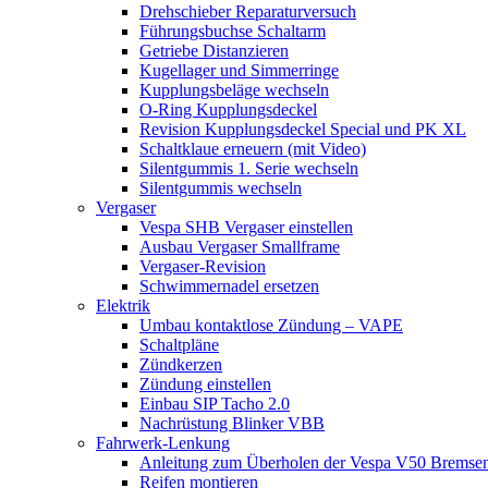
Drehschieber Reparaturversuch
Führungsbuchse Schaltarm
Getriebe Distanzieren
Kugellager und Simmerringe
Kupplungsbeläge wechseln
O-Ring Kupplungsdeckel
Revision Kupplungsdeckel Special und PK XL
Schaltklaue erneuern (mit Video)
Silentgummis 1. Serie wechseln
Silentgummis wechseln
Vergaser
Vespa SHB Vergaser einstellen
Ausbau Vergaser Smallframe
Vergaser-Revision
Schwimmernadel ersetzen
Elektrik
Umbau kontaktlose Zündung – VAPE
Schaltpläne
Zündkerzen
Zündung einstellen
Einbau SIP Tacho 2.0
Nachrüstung Blinker VBB
Fahrwerk-Lenkung
Anleitung zum Überholen der Vespa V50 Bremse
Reifen montieren