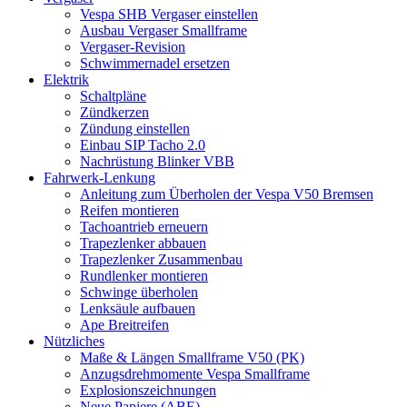
Vespa SHB Vergaser einstellen
Ausbau Vergaser Smallframe
Vergaser-Revision
Schwimmernadel ersetzen
Elektrik
Schaltpläne
Zündkerzen
Zündung einstellen
Einbau SIP Tacho 2.0
Nachrüstung Blinker VBB
Fahrwerk-Lenkung
Anleitung zum Überholen der Vespa V50 Bremsen
Reifen montieren
Tachoantrieb erneuern
Trapezlenker abbauen
Trapezlenker Zusammenbau
Rundlenker montieren
Schwinge überholen
Lenksäule aufbauen
Ape Breitreifen
Nützliches
Maße & Längen Smallframe V50 (PK)
Anzugsdrehmomente Vespa Smallframe
Explosionszeichnungen
Neue Papiere (ABE)