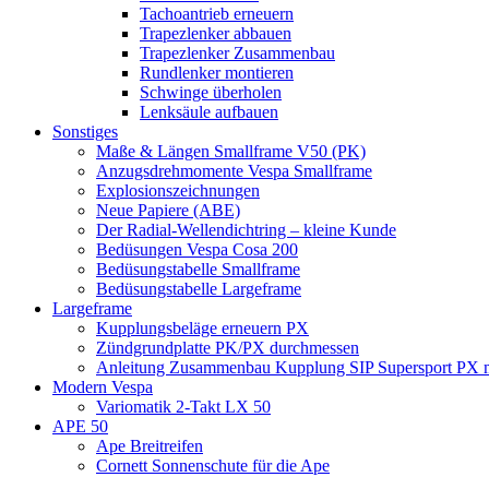
Tachoantrieb erneuern
Trapezlenker abbauen
Trapezlenker Zusammenbau
Rundlenker montieren
Schwinge überholen
Lenksäule aufbauen
Sonstiges
Maße & Längen Smallframe V50 (PK)
Anzugsdrehmomente Vespa Smallframe
Explosionszeichnungen
Neue Papiere (ABE)
Der Radial-Wellendichtring – kleine Kunde
Bedüsungen Vespa Cosa 200
Bedüsungstabelle Smallframe
Bedüsungstabelle Largeframe
Largeframe
Kupplungsbeläge erneuern PX
Zündgrundplatte PK/PX durchmessen
Anleitung Zusammenbau Kupplung SIP Supersport PX mi
Modern Vespa
Variomatik 2-Takt LX 50
APE 50
Ape Breitreifen
Cornett Sonnenschute für die Ape