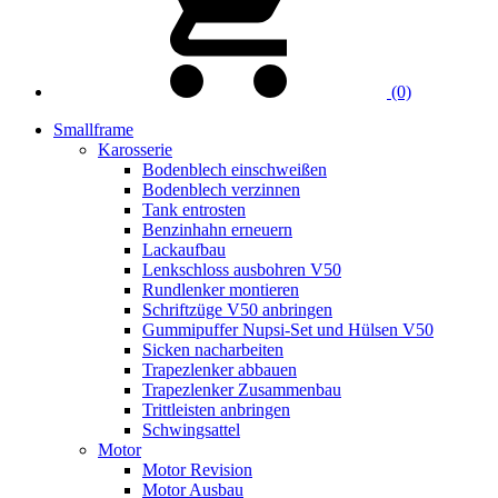
(0)
Smallframe
Karosserie
Bodenblech einschweißen
Bodenblech verzinnen
Tank entrosten
Benzinhahn erneuern
Lackaufbau
Lenkschloss ausbohren V50
Rundlenker montieren
Schriftzüge V50 anbringen
Gummipuffer Nupsi-Set und Hülsen V50
Sicken nacharbeiten
Trapezlenker abbauen
Trapezlenker Zusammenbau
Trittleisten anbringen
Schwingsattel
Motor
Motor Revision
Motor Ausbau