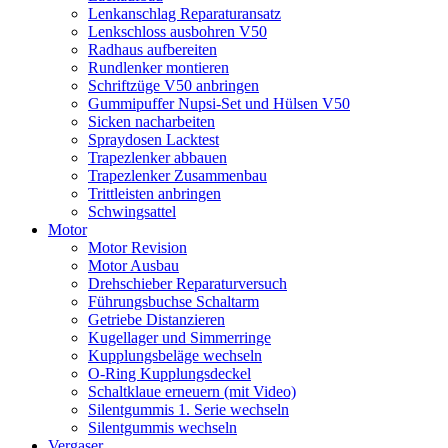
Lenkanschlag Reparaturansatz
Lenkschloss ausbohren V50
Radhaus aufbereiten
Rundlenker montieren
Schriftzüge V50 anbringen
Gummipuffer Nupsi-Set und Hülsen V50
Sicken nacharbeiten
Spraydosen Lacktest
Trapezlenker abbauen
Trapezlenker Zusammenbau
Trittleisten anbringen
Schwingsattel
Motor
Motor Revision
Motor Ausbau
Drehschieber Reparaturversuch
Führungsbuchse Schaltarm
Getriebe Distanzieren
Kugellager und Simmerringe
Kupplungsbeläge wechseln
O-Ring Kupplungsdeckel
Schaltklaue erneuern (mit Video)
Silentgummis 1. Serie wechseln
Silentgummis wechseln
Vergaser