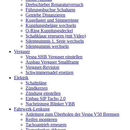
Drehschieber Reparaturversuch
Führungsbuchse Schaltarm
Getriebe Distanzieren
Kugellager und Simmerringe
Kupplungsbeläge wechseln
O-Ring Kupplungsdeckel
Schaltklaue erneuern (mit Video)
Silentgummis 1. Serie wechseln
Silentgummis wechseln
Vergaser
Vespa SHB Vergaser einstellen
Ausbau Vergaser Smallframe
Vergaser-Revision
Schwimmernadel ersetzen
Elektrik
Schaltpläne
Zündkerzen
Zündung einstellen
Einbau SIP Tacho 2.0
Nachrüstung Blinker VBB
Fahrwerk-Lenkung
Anleitung zum Überholen der Vespa V50 Bremsen
Reifen montieren
Tachoantrieb erneuern
Trapezlenker abbauen