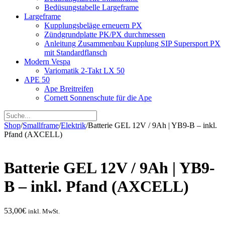
Bedüsungstabelle Largeframe
Largeframe
Kupplungsbeläge erneuern PX
Zündgrundplatte PK/PX durchmessen
Anleitung Zusammenbau Kupplung SIP Supersport PX
mit Standardflansch
Modern Vespa
Variomatik 2-Takt LX 50
APE 50
Ape Breitreifen
Cornett Sonnenschute für die Ape
Shop
/
Smallframe
/
Elektrik
/
Batterie GEL 12V / 9Ah | YB9-B – inkl.
Pfand (AXCELL)
Batterie GEL 12V / 9Ah | YB9-
B – inkl. Pfand (AXCELL)
53,00
€
inkl. MwSt.