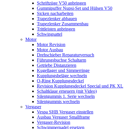
Schriftzüge V50 anbringen
Gummipuffer Nupsi-Set und Hülsen V50
Sicken nacharbeiten
Trapezlenker abbauen
Trapezlenker Zusammenbau
Trittleisten anbringen
Schwingsattel
Motor
Motor Revision
Motor Ausbau
Drehschieber Reparaturversuch
Führungsbuchse Schaltarm
Getriebe Distanzieren
Kugellager und Simmerringe
Kupplungsbeläge wechseln
O-Ring Kupplungsdeckel
Revision Kupplungsdeckel Special und PK XL
Schaltklaue erneuern (mit Video)
Silentgummis 1. Serie wechseln
Silentgummis wechseln
Vergaser
Vespa SHB Vergaser einstellen
Ausbau Vergaser Smallframe
Vergaser-Revision
Schwimmernadel ersetzen