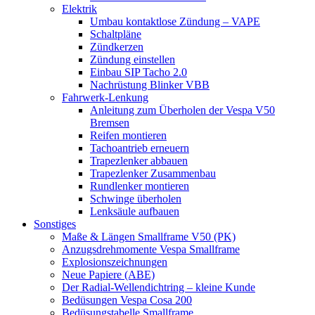
Elektrik
Umbau kontaktlose Zündung – VAPE
Schaltpläne
Zündkerzen
Zündung einstellen
Einbau SIP Tacho 2.0
Nachrüstung Blinker VBB
Fahrwerk-Lenkung
Anleitung zum Überholen der Vespa V50
Bremsen
Reifen montieren
Tachoantrieb erneuern
Trapezlenker abbauen
Trapezlenker Zusammenbau
Rundlenker montieren
Schwinge überholen
Lenksäule aufbauen
Sonstiges
Maße & Längen Smallframe V50 (PK)
Anzugsdrehmomente Vespa Smallframe
Explosionszeichnungen
Neue Papiere (ABE)
Der Radial-Wellendichtring – kleine Kunde
Bedüsungen Vespa Cosa 200
Bedüsungstabelle Smallframe