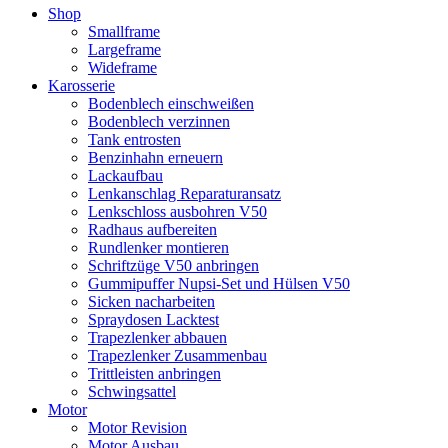
Shop
Smallframe
Largeframe
Wideframe
Karosserie
Bodenblech einschweißen
Bodenblech verzinnen
Tank entrosten
Benzinhahn erneuern
Lackaufbau
Lenkanschlag Reparaturansatz
Lenkschloss ausbohren V50
Radhaus aufbereiten
Rundlenker montieren
Schriftzüge V50 anbringen
Gummipuffer Nupsi-Set und Hülsen V50
Sicken nacharbeiten
Spraydosen Lacktest
Trapezlenker abbauen
Trapezlenker Zusammenbau
Trittleisten anbringen
Schwingsattel
Motor
Motor Revision
Motor Ausbau