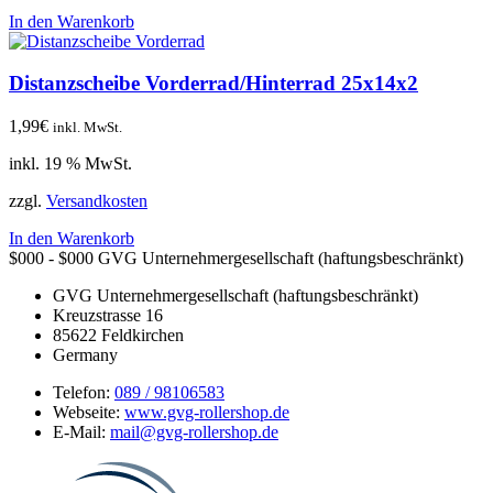
In den Warenkorb
Distanzscheibe Vorderrad/Hinterrad 25x14x2
1,99
€
inkl. MwSt.
inkl. 19 % MwSt.
zzgl.
Versandkosten
In den Warenkorb
$000 - $000
GVG Unternehmergesellschaft (haftungsbeschränkt)
GVG Unternehmergesellschaft (haftungsbeschränkt)
Kreuzstrasse 16
85622
Feldkirchen
Germany
Telefon:
089 / 98106583
Webseite:
www.gvg-rollershop.de
E-Mail:
mail@gvg-rollershop.de