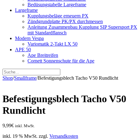
Bedüsungstabelle Largeframe
Largeframe
Kupplungsbeläge erneuern PX
Zündgrundplatte PK/PX durchmessen
Anleitung Zusammenbau Kupplung SIP Supersport PX
mit Standardflansch
Modern Vespa
Variomatik 2-Takt LX 50
APE 50
Ape Breitreifen
Cornett Sonnenschute für die Ape
Shop
/
Smallframe
/
Befestigungsblech Tacho V50 Rundlicht
Befestigungsblech Tacho V50
Rundlicht
9,99
€
inkl. MwSt.
inkl. 19 % MwSt.
zzgl.
Versandkosten