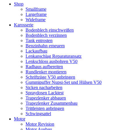
Shop
Smallframe
Largeframe
Wideframe
Karosserie
Bodenblech einschweißen
Bodenblech verzinnen
Tank entrosten
Benzinhahn erneuern
Lackaufbau
Lenkanschlag Reparaturansatz
Lenkschloss ausbohren V50
Radhaus aufbereiten
Rundlenker montieren
Schriftzüge V50 anbringen
Gummipuffer Nupsi-Set und Hülsen V50
Sicken nacharbeiten
Spraydosen Lacktest
Trapezlenker abbauen
Trapezlenker Zusammenbau
Trittleisten anbringen
Schwingsattel
Motor
Motor Revision
Motor Ausbau