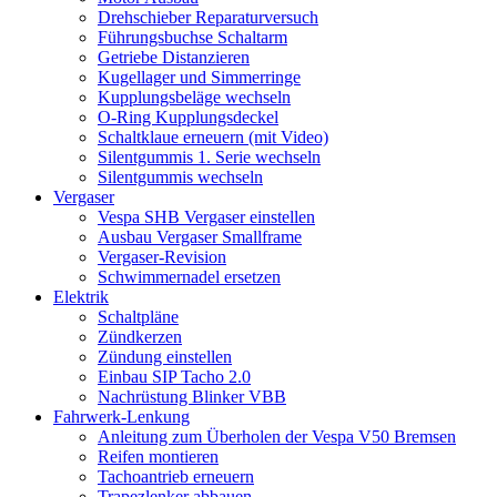
Drehschieber Reparaturversuch
Führungsbuchse Schaltarm
Getriebe Distanzieren
Kugellager und Simmerringe
Kupplungsbeläge wechseln
O-Ring Kupplungsdeckel
Schaltklaue erneuern (mit Video)
Silentgummis 1. Serie wechseln
Silentgummis wechseln
Vergaser
Vespa SHB Vergaser einstellen
Ausbau Vergaser Smallframe
Vergaser-Revision
Schwimmernadel ersetzen
Elektrik
Schaltpläne
Zündkerzen
Zündung einstellen
Einbau SIP Tacho 2.0
Nachrüstung Blinker VBB
Fahrwerk-Lenkung
Anleitung zum Überholen der Vespa V50 Bremsen
Reifen montieren
Tachoantrieb erneuern
Trapezlenker abbauen