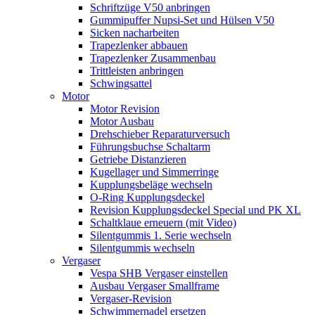
Schriftzüge V50 anbringen
Gummipuffer Nupsi-Set und Hülsen V50
Sicken nacharbeiten
Trapezlenker abbauen
Trapezlenker Zusammenbau
Trittleisten anbringen
Schwingsattel
Motor
Motor Revision
Motor Ausbau
Drehschieber Reparaturversuch
Führungsbuchse Schaltarm
Getriebe Distanzieren
Kugellager und Simmerringe
Kupplungsbeläge wechseln
O-Ring Kupplungsdeckel
Revision Kupplungsdeckel Special und PK XL
Schaltklaue erneuern (mit Video)
Silentgummis 1. Serie wechseln
Silentgummis wechseln
Vergaser
Vespa SHB Vergaser einstellen
Ausbau Vergaser Smallframe
Vergaser-Revision
Schwimmernadel ersetzen