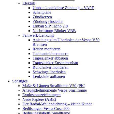
Elektrik
Umbau kontaktlose Zündung – VAPE
Schaltpläne
Zündkerzen
Zündung einstellen
Einbau SIP Tacho 2.0
Nachrüstung Blinker VBB
Fahrwerk-Lenkung
Anleitung zum Überholen der Vespa V50
Bremsen
Reifen montieren
Tachoantrieb erneuern
Trapezlenker abbauen
Trapezlenker Zusammenbau
Rundlenker montieren
Schwinge überholen
Lenksäule aufbauen
Sonstiges
Maße & Längen Smallframe V50 (PK)
Anzugsdrehmomente Vespa Smallframe
Explosionszeichnungen
Neue Papiere (ABE)
Der Radial-Wellendichtring – kleine Kunde
Bedüsungen Vespa Cosa 200
Bedüsungstabelle Smallframe