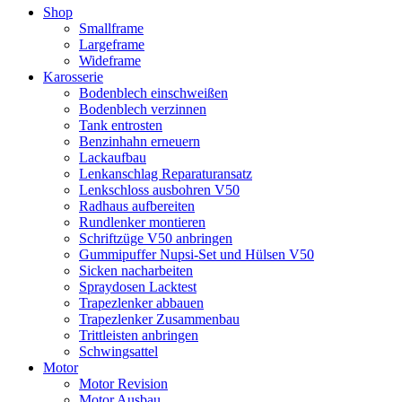
Shop
Smallframe
Largeframe
Wideframe
Karosserie
Bodenblech einschweißen
Bodenblech verzinnen
Tank entrosten
Benzinhahn erneuern
Lackaufbau
Lenkanschlag Reparaturansatz
Lenkschloss ausbohren V50
Radhaus aufbereiten
Rundlenker montieren
Schriftzüge V50 anbringen
Gummipuffer Nupsi-Set und Hülsen V50
Sicken nacharbeiten
Spraydosen Lacktest
Trapezlenker abbauen
Trapezlenker Zusammenbau
Trittleisten anbringen
Schwingsattel
Motor
Motor Revision
Motor Ausbau