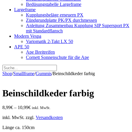
Bedüsungstabelle Largeframe
Largeframe
Kupplungsbeläge erneuern PX
Zündgrundplatte PK/PX durchmessen
Anleitung Zusammenbau Kupplung SIP Supersport PX
mit Standardflansch
Modern Vespa
Variomatik 2-Takt LX 50
APE 50
Ape Breitreifen
Cornett Sonnenschute für die Ape
Shop
/
Smallframe
/
Gummis
/
Beinschildkeder farbig
Beinschildkeder farbig
8,99
€
–
10,99
€
inkl. MwSt.
inkl. MwSt.
zzgl.
Versandkosten
Länge ca. 150cm