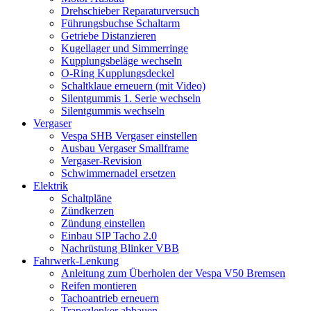
Drehschieber Reparaturversuch
Führungsbuchse Schaltarm
Getriebe Distanzieren
Kugellager und Simmerringe
Kupplungsbeläge wechseln
O-Ring Kupplungsdeckel
Schaltklaue erneuern (mit Video)
Silentgummis 1. Serie wechseln
Silentgummis wechseln
Vergaser
Vespa SHB Vergaser einstellen
Ausbau Vergaser Smallframe
Vergaser-Revision
Schwimmernadel ersetzen
Elektrik
Schaltpläne
Zündkerzen
Zündung einstellen
Einbau SIP Tacho 2.0
Nachrüstung Blinker VBB
Fahrwerk-Lenkung
Anleitung zum Überholen der Vespa V50 Bremsen
Reifen montieren
Tachoantrieb erneuern
Trapezlenker abbauen