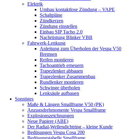
Elektrik
Umbau kontaktlose Zündung – VAPE
Schaltpläne
Zündkerzen
Zündung einstellen
Einbau SIP Tacho 2.0
Nachrüstung Blinker VBB
Fahrwerk-Lenkung
Anleitung zum Überholen der Vespa V50
Bremsen
Reifen montieren
Tachoantrieb erneuern
Trapezlenker abbauen
Trapezlenker Zusammenbau
Rundlenker montieren
Schwinge überholen
Lenksäule aufbauen
Sonstiges
Maße & Längen Smallframe V50 (PK)
Anzugsdrehmomente Vespa Smallframe
Explosionszeichnungen
Neue Papiere (ABE)
Der Radial-Wellendichtring – kleine Kunde
Bedüsungen Vespa Cosa 200
Bedüsungstabelle Smallframe