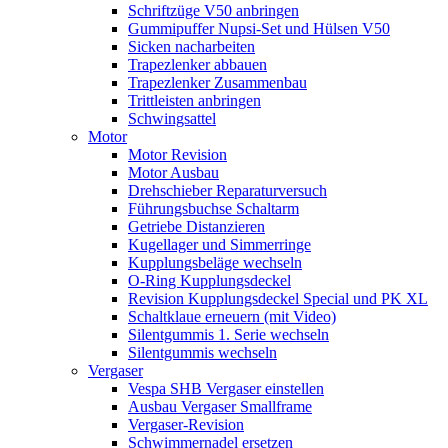
Schriftzüge V50 anbringen
Gummipuffer Nupsi-Set und Hülsen V50
Sicken nacharbeiten
Trapezlenker abbauen
Trapezlenker Zusammenbau
Trittleisten anbringen
Schwingsattel
Motor
Motor Revision
Motor Ausbau
Drehschieber Reparaturversuch
Führungsbuchse Schaltarm
Getriebe Distanzieren
Kugellager und Simmerringe
Kupplungsbeläge wechseln
O-Ring Kupplungsdeckel
Revision Kupplungsdeckel Special und PK XL
Schaltklaue erneuern (mit Video)
Silentgummis 1. Serie wechseln
Silentgummis wechseln
Vergaser
Vespa SHB Vergaser einstellen
Ausbau Vergaser Smallframe
Vergaser-Revision
Schwimmernadel ersetzen