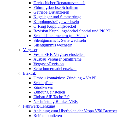
Drehschieber Reparaturversuch
Führungsbuchse Schaltarm
Getriebe Distanzieren
Kugellager und Simmerringe
Kupplungsbeläge wechseln
O-Ring Kupplungsdeckel
Revision Kupplungsdeckel Special und PK XL
Schaltklaue erneuern (mit Video)
Silentgummis 1. Serie wechseln
Silentgummis wechseln
Vergaser
Vespa SHB Vergaser einstellen
Ausbau Vergaser Smallframe
Vergaser-Revision
Schwimmernadel ersetzen
Elektrik
Umbau kontaktlose Zündung – VAPE
Schaltpläne
Zündkerzen
Zündung einstellen
Einbau SIP Tacho 2.0
Nachrüstung Blinker VBB
Fahrwerk-Lenkung
Anleitung zum Überholen der Vespa V50 Bremse
Reifen montieren