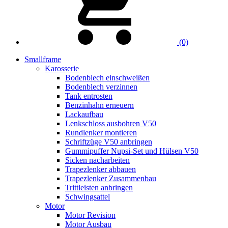
(0)
Smallframe
Karosserie
Bodenblech einschweißen
Bodenblech verzinnen
Tank entrosten
Benzinhahn erneuern
Lackaufbau
Lenkschloss ausbohren V50
Rundlenker montieren
Schriftzüge V50 anbringen
Gummipuffer Nupsi-Set und Hülsen V50
Sicken nacharbeiten
Trapezlenker abbauen
Trapezlenker Zusammenbau
Trittleisten anbringen
Schwingsattel
Motor
Motor Revision
Motor Ausbau