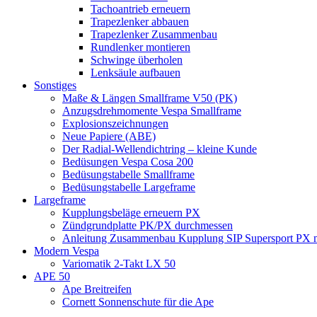
Tachoantrieb erneuern
Trapezlenker abbauen
Trapezlenker Zusammenbau
Rundlenker montieren
Schwinge überholen
Lenksäule aufbauen
Sonstiges
Maße & Längen Smallframe V50 (PK)
Anzugsdrehmomente Vespa Smallframe
Explosionszeichnungen
Neue Papiere (ABE)
Der Radial-Wellendichtring – kleine Kunde
Bedüsungen Vespa Cosa 200
Bedüsungstabelle Smallframe
Bedüsungstabelle Largeframe
Largeframe
Kupplungsbeläge erneuern PX
Zündgrundplatte PK/PX durchmessen
Anleitung Zusammenbau Kupplung SIP Supersport PX mi
Modern Vespa
Variomatik 2-Takt LX 50
APE 50
Ape Breitreifen
Cornett Sonnenschute für die Ape