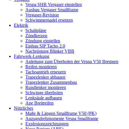
Vespa SHB Vergaser einstellen
Ausbau Vergaser Smallframe
Vergaser-Revision
Schwimmernadel ersetzen
Elektrik
Schaltpläne
Zündkerzen
Zündung einstellen
Einbau SIP Tacho 2.0
Nachrüstung Blinker VBB
Fahrwerk-Lenkung
Anleitung zum Überholen der Vespa V50 Bremsen
Reifen montieren
Tachoantrieb erneuern
Trapezlenker abbauen
Trapezlenker Zusammenbau
Rundlenker montieren
Schwinge überholen
Lenksäule aufbauen
Ape Breitreifen
Nützliches
Maße & Längen Smallframe V50 (PK)
Anzugsdrehmomente Vespa Smallframe
Explosionszeichnungen
Neue Papiere (ABE)