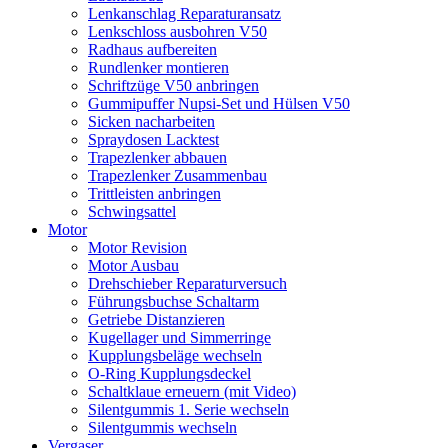
Lenkanschlag Reparaturansatz
Lenkschloss ausbohren V50
Radhaus aufbereiten
Rundlenker montieren
Schriftzüge V50 anbringen
Gummipuffer Nupsi-Set und Hülsen V50
Sicken nacharbeiten
Spraydosen Lacktest
Trapezlenker abbauen
Trapezlenker Zusammenbau
Trittleisten anbringen
Schwingsattel
Motor
Motor Revision
Motor Ausbau
Drehschieber Reparaturversuch
Führungsbuchse Schaltarm
Getriebe Distanzieren
Kugellager und Simmerringe
Kupplungsbeläge wechseln
O-Ring Kupplungsdeckel
Schaltklaue erneuern (mit Video)
Silentgummis 1. Serie wechseln
Silentgummis wechseln
Vergaser