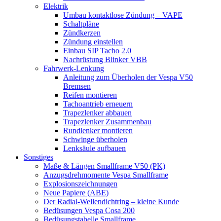
Elektrik
Umbau kontaktlose Zündung – VAPE
Schaltpläne
Zündkerzen
Zündung einstellen
Einbau SIP Tacho 2.0
Nachrüstung Blinker VBB
Fahrwerk-Lenkung
Anleitung zum Überholen der Vespa V50
Bremsen
Reifen montieren
Tachoantrieb erneuern
Trapezlenker abbauen
Trapezlenker Zusammenbau
Rundlenker montieren
Schwinge überholen
Lenksäule aufbauen
Sonstiges
Maße & Längen Smallframe V50 (PK)
Anzugsdrehmomente Vespa Smallframe
Explosionszeichnungen
Neue Papiere (ABE)
Der Radial-Wellendichtring – kleine Kunde
Bedüsungen Vespa Cosa 200
Bedüsungstabelle Smallframe