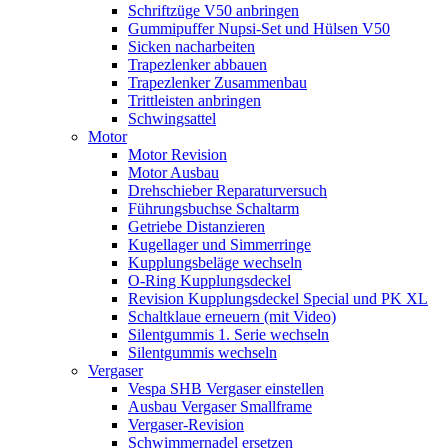
Schriftzüge V50 anbringen
Gummipuffer Nupsi-Set und Hülsen V50
Sicken nacharbeiten
Trapezlenker abbauen
Trapezlenker Zusammenbau
Trittleisten anbringen
Schwingsattel
Motor
Motor Revision
Motor Ausbau
Drehschieber Reparaturversuch
Führungsbuchse Schaltarm
Getriebe Distanzieren
Kugellager und Simmerringe
Kupplungsbeläge wechseln
O-Ring Kupplungsdeckel
Revision Kupplungsdeckel Special und PK XL
Schaltklaue erneuern (mit Video)
Silentgummis 1. Serie wechseln
Silentgummis wechseln
Vergaser
Vespa SHB Vergaser einstellen
Ausbau Vergaser Smallframe
Vergaser-Revision
Schwimmernadel ersetzen