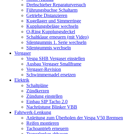
Drehschieber Reparaturversuch
Führungsbuchse Schaltarm
Getriebe Distanzieren
Kugellager und Simmerringe
Kupplungsbeläge wechseln
O-Ring Kupplungsdeckel
Schaltklaue erneuern (mit Video)
Silentgummis 1. Serie wechseln
Silentgummis wechseln
Vergaser
Vespa SHB Vergaser einstellen
Ausbau Vergaser Smallframe
Vergaser-Revision
Schwimmernadel ersetzen
Elektrik
Schaltpläne
Zündkerzen
Zündung einstellen
Einbau SIP Tacho 2.0
Nachrüstung Blinker VBB
Fahrwerk-Lenkung
Anleitung zum Überholen der Vespa V50 Bremsen
Reifen montieren
Tachoantrieb erneuern
Trapezlenker abbauen