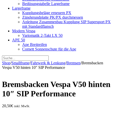
Bedüsungstabelle Largeframe
Largeframe
Kupplungsbeläge erneuern PX
Zündgrundplatte PK/PX durchmessen
Anleitung Zusammenbau Kupplung SIP Supersport PX
mit Standardflansch
Modern Vespa
Variomatik 2-Takt LX 50
APE 50
Ape Breitreifen
Cornett Sonnenschute für die Ape
Shop
/
Smallframe
/
Fahrwerk & Lenkung
/
Bremsen
/
Bremsbacken
Vespa V50 hinten 10″ SIP Performance
Bremsbacken Vespa V50 hinten
10″ SIP Performance
20,50
€
inkl. MwSt.