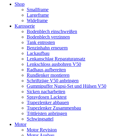
Shop
Smallframe
Largeframe
Wideframe
Karosserie
Bodenblech einschweißen
Bodenblech verzinnen
Tank entrosten
Benzinhahn erneuern
Lackaufbau
Lenkanschlag Reparaturansatz
Lenkschloss ausbohren V50
Radhaus aufbereiten
Rundlenker montieren
Schriftzüge V50 anbringen
Gummipuffer Nupsi-Set und Hülsen V50
Sicken nacharbeiten
Spraydosen Lacktest
Trapezlenker abbauen
Trapezlenker Zusammenbau
Trittleisten anbringen
Schwingsattel
Motor
Motor Revision
Motor Ausbau