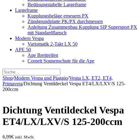
Bedüsungstabelle Largeframe
Largeframe
Kupplungsbeläge erneuern PX
Zündgrundplatte PK/PX durchmessen
Anleitung Zusammenbau Kupplung SIP Supersport PX
mit Standardflansch
Modern Vespa
Variomatik 2-Takt LX 50
APE 50
Ape Breitreifen
Cornett Sonnenschute für die Ape
Shop
/
Modern Vespa und Piaggio
/
Vespa LX, ET2, ET4,
Primavera
/
Dichtung Ventildeckel Vespa ET4/​LX/​LXV/​S 125-
200ccm
Dichtung Ventildeckel Vespa
ET4/​LX/​LXV/​S 125-200ccm
6,99
€
inkl. MwSt.