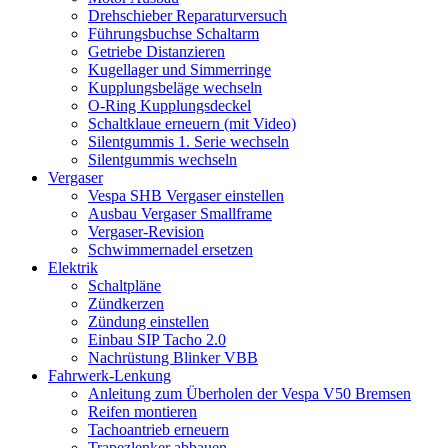
Drehschieber Reparaturversuch
Führungsbuchse Schaltarm
Getriebe Distanzieren
Kugellager und Simmerringe
Kupplungsbeläge wechseln
O-Ring Kupplungsdeckel
Schaltklaue erneuern (mit Video)
Silentgummis 1. Serie wechseln
Silentgummis wechseln
Vergaser
Vespa SHB Vergaser einstellen
Ausbau Vergaser Smallframe
Vergaser-Revision
Schwimmernadel ersetzen
Elektrik
Schaltpläne
Zündkerzen
Zündung einstellen
Einbau SIP Tacho 2.0
Nachrüstung Blinker VBB
Fahrwerk-Lenkung
Anleitung zum Überholen der Vespa V50 Bremsen
Reifen montieren
Tachoantrieb erneuern
Trapezlenker abbauen