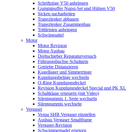
Schriftzüge V50 anbringen
Gummipuffer Nupsi-Set und Hülsen V50
Sicken nacharbeiten
Trapezlenker abbauen
Trapezlenker Zusammenbau
Trittleisten anbringen
Schwingsattel
Motor
Motor Revision
Motor Ausbau
Drehschieber Reparaturversuch
Führungsbuchse Schaltarm
Getriebe Distanzieren
Kugellager und Simmerringe
Kupplungsbeläge wechseln
O-Ring Kupplungsdeckel
Revision Kupplungsdeckel Special und PK XL
Schaltklaue erneuern (mit Video)
Silentgummis 1. Serie wechseln
Silentgummis wechseln
Vergaser
Vespa SHB Vergaser einstellen
Ausbau Vergaser Smallframe
Vergaser-Revision
Schwimmernadel ersetzen