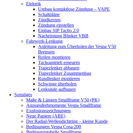
Elektrik
Umbau kontaktlose Zündung – VAPE
Schaltpläne
Zündkerzen
Zündung einstellen
Einbau SIP Tacho 2.0
Nachrüstung Blinker VBB
Fahrwerk-Lenkung
Anleitung zum Überholen der Vespa V50
Bremsen
Reifen montieren
Tachoantrieb erneuern
Trapezlenker abbauen
Trapezlenker Zusammenbau
Rundlenker montieren
Schwinge überholen
Lenksäule aufbauen
Sonstiges
Maße & Längen Smallframe V50 (PK)
Anzugsdrehmomente Vespa Smallframe
Explosionszeichnungen
Neue Papiere (ABE)
Der Radial-Wellendichtring – kleine Kunde
Bedüsungen Vespa Cosa 200
Bedüsungstabelle Smallframe