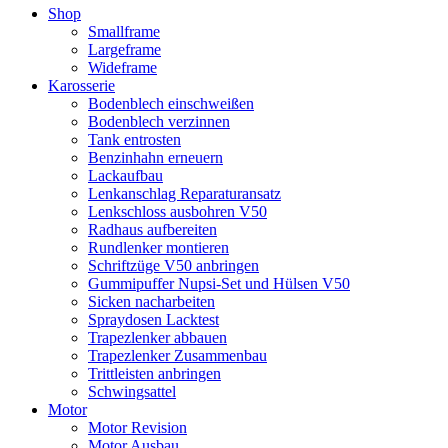
Shop
Smallframe
Largeframe
Wideframe
Karosserie
Bodenblech einschweißen
Bodenblech verzinnen
Tank entrosten
Benzinhahn erneuern
Lackaufbau
Lenkanschlag Reparaturansatz
Lenkschloss ausbohren V50
Radhaus aufbereiten
Rundlenker montieren
Schriftzüge V50 anbringen
Gummipuffer Nupsi-Set und Hülsen V50
Sicken nacharbeiten
Spraydosen Lacktest
Trapezlenker abbauen
Trapezlenker Zusammenbau
Trittleisten anbringen
Schwingsattel
Motor
Motor Revision
Motor Ausbau