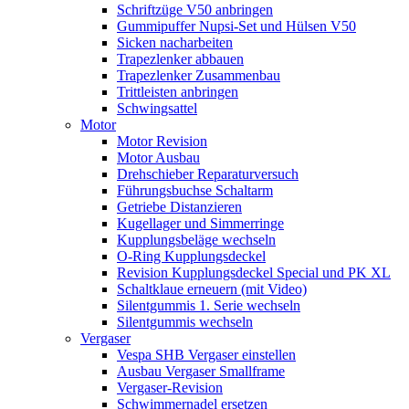
Schriftzüge V50 anbringen
Gummipuffer Nupsi-Set und Hülsen V50
Sicken nacharbeiten
Trapezlenker abbauen
Trapezlenker Zusammenbau
Trittleisten anbringen
Schwingsattel
Motor
Motor Revision
Motor Ausbau
Drehschieber Reparaturversuch
Führungsbuchse Schaltarm
Getriebe Distanzieren
Kugellager und Simmerringe
Kupplungsbeläge wechseln
O-Ring Kupplungsdeckel
Revision Kupplungsdeckel Special und PK XL
Schaltklaue erneuern (mit Video)
Silentgummis 1. Serie wechseln
Silentgummis wechseln
Vergaser
Vespa SHB Vergaser einstellen
Ausbau Vergaser Smallframe
Vergaser-Revision
Schwimmernadel ersetzen