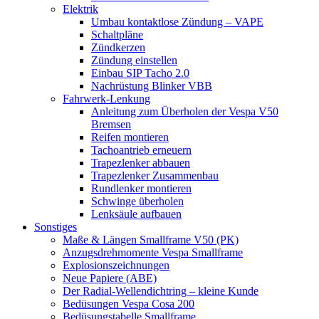
Elektrik
Umbau kontaktlose Zündung – VAPE
Schaltpläne
Zündkerzen
Zündung einstellen
Einbau SIP Tacho 2.0
Nachrüstung Blinker VBB
Fahrwerk-Lenkung
Anleitung zum Überholen der Vespa V50
Bremsen
Reifen montieren
Tachoantrieb erneuern
Trapezlenker abbauen
Trapezlenker Zusammenbau
Rundlenker montieren
Schwinge überholen
Lenksäule aufbauen
Sonstiges
Maße & Längen Smallframe V50 (PK)
Anzugsdrehmomente Vespa Smallframe
Explosionszeichnungen
Neue Papiere (ABE)
Der Radial-Wellendichtring – kleine Kunde
Bedüsungen Vespa Cosa 200
Bedüsungstabelle Smallframe