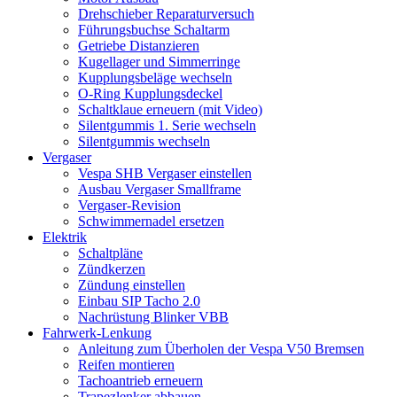
Drehschieber Reparaturversuch
Führungsbuchse Schaltarm
Getriebe Distanzieren
Kugellager und Simmerringe
Kupplungsbeläge wechseln
O-Ring Kupplungsdeckel
Schaltklaue erneuern (mit Video)
Silentgummis 1. Serie wechseln
Silentgummis wechseln
Vergaser
Vespa SHB Vergaser einstellen
Ausbau Vergaser Smallframe
Vergaser-Revision
Schwimmernadel ersetzen
Elektrik
Schaltpläne
Zündkerzen
Zündung einstellen
Einbau SIP Tacho 2.0
Nachrüstung Blinker VBB
Fahrwerk-Lenkung
Anleitung zum Überholen der Vespa V50 Bremsen
Reifen montieren
Tachoantrieb erneuern
Trapezlenker abbauen