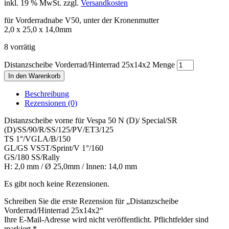
inkl. 19 % MwSt.
zzgl.
Versandkosten
für Vorderradnabe V50, unter der Kronenmutter
2,0 x 25,0 x 14,0mm
8 vorrätig
Distanzscheibe Vorderrad/Hinterrad 25x14x2 Menge
In den Warenkorb
Beschreibung
Rezensionen (0)
Distanzscheibe vorne für Vespa 50 N (D)/ Special/SR
(D)/SS/90/R/SS/125/PV/ET3/125
TS 1°/VGLA/B/150
GL/GS VS5T/Sprint/V 1°/160
GS/180 SS/Rally
H: 2,0 mm / Ø 25,0mm / Innen: 14,0 mm
Es gibt noch keine Rezensionen.
Schreiben Sie die erste Rezension für „Distanzscheibe
Vorderrad/Hinterrad 25x14x2“
Ihre E-Mail-Adresse wird nicht veröffentlicht. Pflichtfelder sind
markiert
*