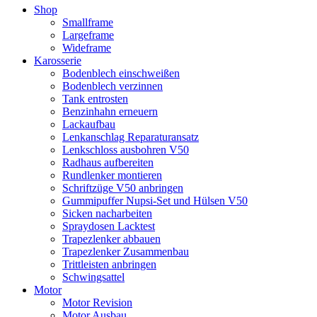
Shop
Smallframe
Largeframe
Wideframe
Karosserie
Bodenblech einschweißen
Bodenblech verzinnen
Tank entrosten
Benzinhahn erneuern
Lackaufbau
Lenkanschlag Reparaturansatz
Lenkschloss ausbohren V50
Radhaus aufbereiten
Rundlenker montieren
Schriftzüge V50 anbringen
Gummipuffer Nupsi-Set und Hülsen V50
Sicken nacharbeiten
Spraydosen Lacktest
Trapezlenker abbauen
Trapezlenker Zusammenbau
Trittleisten anbringen
Schwingsattel
Motor
Motor Revision
Motor Ausbau