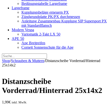
Bedüsungstabelle Largeframe
Largeframe
Kupplungsbeläge erneuern PX
Zündgrundplatte PK/PX durchmessen
Anleitung Zusammenbau Kupplung SIP Supersport PX
mit Standardflansch
Modern Vespa
Variomatik 2-Takt LX 50
APE 50
Ape Breitreifen
Cornett Sonnenschute für die Ape
Shop
/
Schrauben & Muttern
/
Distanzscheibe Vorderrad/Hinterrad
25x14x2
Distanzscheibe
Vorderrad/Hinterrad 25x14x2
1,99
€
inkl. MwSt.