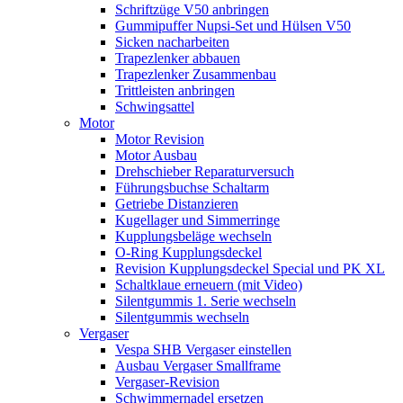
Schriftzüge V50 anbringen
Gummipuffer Nupsi-Set und Hülsen V50
Sicken nacharbeiten
Trapezlenker abbauen
Trapezlenker Zusammenbau
Trittleisten anbringen
Schwingsattel
Motor
Motor Revision
Motor Ausbau
Drehschieber Reparaturversuch
Führungsbuchse Schaltarm
Getriebe Distanzieren
Kugellager und Simmerringe
Kupplungsbeläge wechseln
O-Ring Kupplungsdeckel
Revision Kupplungsdeckel Special und PK XL
Schaltklaue erneuern (mit Video)
Silentgummis 1. Serie wechseln
Silentgummis wechseln
Vergaser
Vespa SHB Vergaser einstellen
Ausbau Vergaser Smallframe
Vergaser-Revision
Schwimmernadel ersetzen