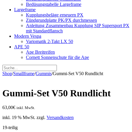
Bedüsungstabelle Largeframe
Largeframe
Kupplungsbeläge erneuern PX
Zündgrundplatte PK/PX durchmessen
Anleitung Zusammenbau Kupplung SIP Supersport PX
mit Standardflansch
Modern Vespa
Variomatik 2-Takt LX 50
APE 50
Ape Breitreifen
Cornett Sonnenschute für die Ape
Shop
/
Smallframe
/
Gummis
/
Gummi-Set V50 Rundlicht
Gummi-Set V50 Rundlicht
63,00
€
inkl. MwSt.
inkl. 19 % MwSt.
zzgl.
Versandkosten
19-teilig