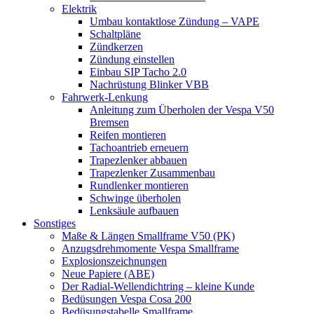
Elektrik
Umbau kontaktlose Zündung – VAPE
Schaltpläne
Zündkerzen
Zündung einstellen
Einbau SIP Tacho 2.0
Nachrüstung Blinker VBB
Fahrwerk-Lenkung
Anleitung zum Überholen der Vespa V50
Bremsen
Reifen montieren
Tachoantrieb erneuern
Trapezlenker abbauen
Trapezlenker Zusammenbau
Rundlenker montieren
Schwinge überholen
Lenksäule aufbauen
Sonstiges
Maße & Längen Smallframe V50 (PK)
Anzugsdrehmomente Vespa Smallframe
Explosionszeichnungen
Neue Papiere (ABE)
Der Radial-Wellendichtring – kleine Kunde
Bedüsungen Vespa Cosa 200
Bedüsungstabelle Smallframe