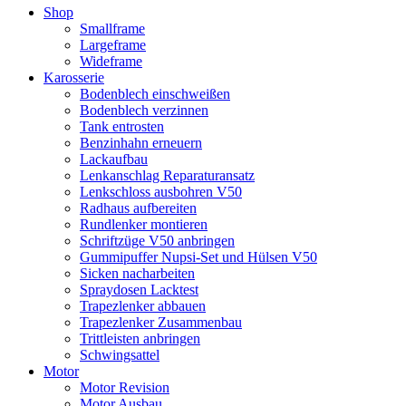
Shop
Smallframe
Largeframe
Wideframe
Karosserie
Bodenblech einschweißen
Bodenblech verzinnen
Tank entrosten
Benzinhahn erneuern
Lackaufbau
Lenkanschlag Reparaturansatz
Lenkschloss ausbohren V50
Radhaus aufbereiten
Rundlenker montieren
Schriftzüge V50 anbringen
Gummipuffer Nupsi-Set und Hülsen V50
Sicken nacharbeiten
Spraydosen Lacktest
Trapezlenker abbauen
Trapezlenker Zusammenbau
Trittleisten anbringen
Schwingsattel
Motor
Motor Revision
Motor Ausbau