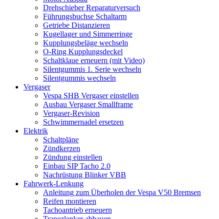
Drehschieber Reparaturversuch
Führungsbuchse Schaltarm
Getriebe Distanzieren
Kugellager und Simmerringe
Kupplungsbeläge wechseln
O-Ring Kupplungsdeckel
Schaltklaue erneuern (mit Video)
Silentgummis 1. Serie wechseln
Silentgummis wechseln
Vergaser
Vespa SHB Vergaser einstellen
Ausbau Vergaser Smallframe
Vergaser-Revision
Schwimmernadel ersetzen
Elektrik
Schaltpläne
Zündkerzen
Zündung einstellen
Einbau SIP Tacho 2.0
Nachrüstung Blinker VBB
Fahrwerk-Lenkung
Anleitung zum Überholen der Vespa V50 Bremsen
Reifen montieren
Tachoantrieb erneuern
Trapezlenker abbauen