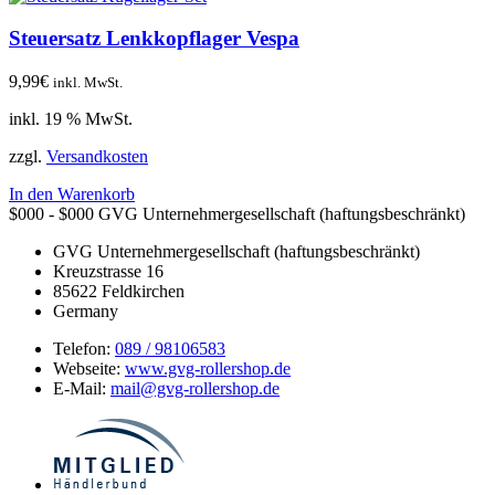
Steuersatz Lenkkopflager Vespa
9,99
€
inkl. MwSt.
inkl. 19 % MwSt.
zzgl.
Versandkosten
In den Warenkorb
$000 - $000
GVG Unternehmergesellschaft (haftungsbeschränkt)
GVG Unternehmergesellschaft (haftungsbeschränkt)
Kreuzstrasse 16
85622
Feldkirchen
Germany
Telefon:
089 / 98106583
Webseite:
www.gvg-rollershop.de
E-Mail:
mail@gvg-rollershop.de