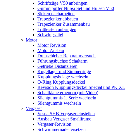
Schriftzüge V50 anbringen
Gummipuffer Nupsi-Set und Hülsen V50
Sicken nacharbeiten
Trapezlenker abbauen
Trapezlenker Zusammenbau
Trittleisten anbringen
Schwingsattel
Motor
Motor Revision
Motor Ausbau
Drehschieber Reparaturversuch
Führungsbuchse Schaltarm
Getriebe Distanzieren
Kugellager und Simmerringe
Kupplungsbeläge wechseln
O-Ring Kupplungsdeckel
Revision Kupplungsdeckel Special und PK XL
Schaltklaue erneuern (mit Video)
Silentgummis 1. Serie wechseln
Silentgummis wechseln
Vergaser
Vespa SHB Vergaser einstellen
Ausbau Vergaser Smallframe
Vergaser-Revision
Schwimmernadel ersetzen