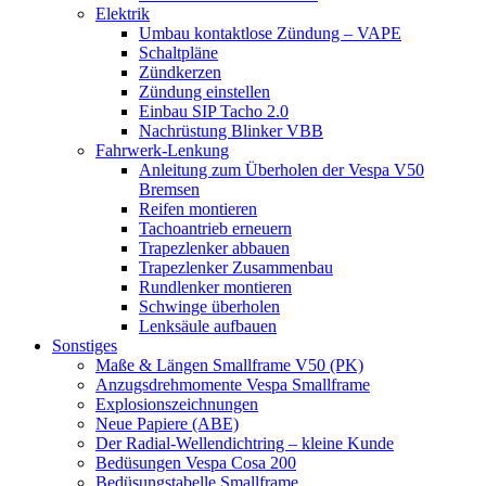
Elektrik
Umbau kontaktlose Zündung – VAPE
Schaltpläne
Zündkerzen
Zündung einstellen
Einbau SIP Tacho 2.0
Nachrüstung Blinker VBB
Fahrwerk-Lenkung
Anleitung zum Überholen der Vespa V50
Bremsen
Reifen montieren
Tachoantrieb erneuern
Trapezlenker abbauen
Trapezlenker Zusammenbau
Rundlenker montieren
Schwinge überholen
Lenksäule aufbauen
Sonstiges
Maße & Längen Smallframe V50 (PK)
Anzugsdrehmomente Vespa Smallframe
Explosionszeichnungen
Neue Papiere (ABE)
Der Radial-Wellendichtring – kleine Kunde
Bedüsungen Vespa Cosa 200
Bedüsungstabelle Smallframe