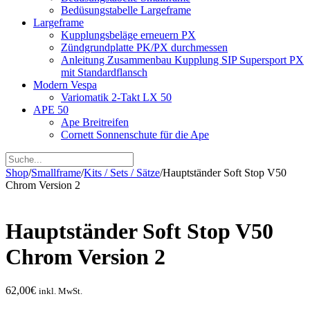
Bedüsungstabelle Largeframe
Largeframe
Kupplungsbeläge erneuern PX
Zündgrundplatte PK/PX durchmessen
Anleitung Zusammenbau Kupplung SIP Supersport PX
mit Standardflansch
Modern Vespa
Variomatik 2-Takt LX 50
APE 50
Ape Breitreifen
Cornett Sonnenschute für die Ape
Shop
/
Smallframe
/
Kits / Sets / Sätze
/
Hauptständer Soft Stop V50
Chrom Version 2
Hauptständer Soft Stop V50
Chrom Version 2
62,00
€
inkl. MwSt.