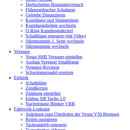
Drehschieber Reparaturversuch
Führungsbuchse Schaltarm
Getriebe Distanzieren
Kugellager und Simmerringe
Kupplungsbeläge wechseln
O-Ring Kupplungsdeckel
Schaltklaue erneuern (mit Video)
Silentgummis 1. Serie wechseln
Silentgummis wechseln
Vergaser
Vespa SHB Vergaser einstellen
Ausbau Vergaser Smallframe
Vergaser-Revision
Schwimmernadel ersetzen
Elektrik
Schaltpläne
Zündkerzen
Zündung einstellen
Einbau SIP Tacho 2.0
Nachrüstung Blinker VBB
Fahrwerk-Lenkung
Anleitung zum Überholen der Vespa V50 Bremsen
Reifen montieren
Tachoantrieb erneuern
Trapezlenker abbauen