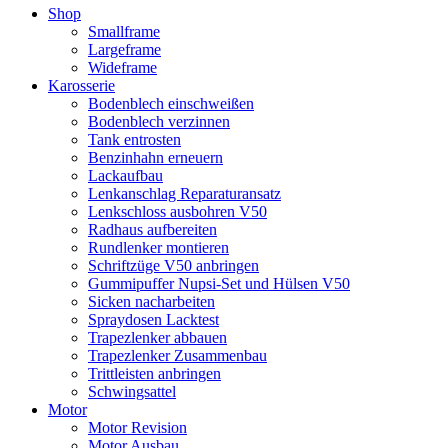
Shop
Smallframe
Largeframe
Wideframe
Karosserie
Bodenblech einschweißen
Bodenblech verzinnen
Tank entrosten
Benzinhahn erneuern
Lackaufbau
Lenkanschlag Reparaturansatz
Lenkschloss ausbohren V50
Radhaus aufbereiten
Rundlenker montieren
Schriftzüge V50 anbringen
Gummipuffer Nupsi-Set und Hülsen V50
Sicken nacharbeiten
Spraydosen Lacktest
Trapezlenker abbauen
Trapezlenker Zusammenbau
Trittleisten anbringen
Schwingsattel
Motor
Motor Revision
Motor Ausbau