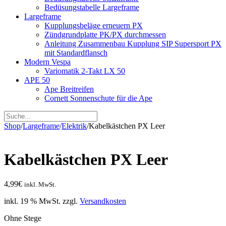
Bedüsungstabelle Largeframe
Largeframe
Kupplungsbeläge erneuern PX
Zündgrundplatte PK/PX durchmessen
Anleitung Zusammenbau Kupplung SIP Supersport PX
mit Standardflansch
Modern Vespa
Variomatik 2-Takt LX 50
APE 50
Ape Breitreifen
Cornett Sonnenschute für die Ape
Shop
/
Largeframe
/
Elektrik
/
Kabelkästchen PX Leer
Kabelkästchen PX Leer
4,99
€
inkl. MwSt.
inkl. 19 % MwSt.
zzgl.
Versandkosten
Ohne Stege