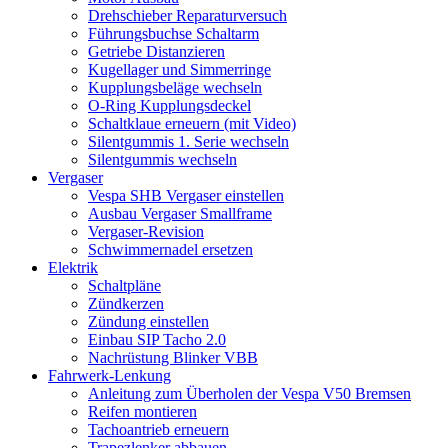
Drehschieber Reparaturversuch
Führungsbuchse Schaltarm
Getriebe Distanzieren
Kugellager und Simmerringe
Kupplungsbeläge wechseln
O-Ring Kupplungsdeckel
Schaltklaue erneuern (mit Video)
Silentgummis 1. Serie wechseln
Silentgummis wechseln
Vergaser
Vespa SHB Vergaser einstellen
Ausbau Vergaser Smallframe
Vergaser-Revision
Schwimmernadel ersetzen
Elektrik
Schaltpläne
Zündkerzen
Zündung einstellen
Einbau SIP Tacho 2.0
Nachrüstung Blinker VBB
Fahrwerk-Lenkung
Anleitung zum Überholen der Vespa V50 Bremsen
Reifen montieren
Tachoantrieb erneuern
Trapezlenker abbauen