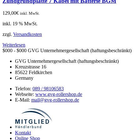
Zündgrundplatte 7 Kabel mit Batterie BGM
129,00
€
inkl. MwSt.
inkl. 19 % MwSt.
zzgl.
Versandkosten
Weiterlesen
$000 - $000
GVG Unternehmergesellschaft (haftungsbeschränkt)
GVG Unternehmergesellschaft (haftungsbeschränkt)
Kreuzstrasse 16
85622
Feldkirchen
Germany
Telefon:
089 / 98106583
Webseite:
www.gvg-rollershop.de
E-Mail:
mail@gvg-rollershop.de
Kontakt
Online Shop