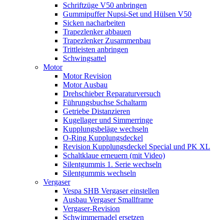
Schriftzüge V50 anbringen
Gummipuffer Nupsi-Set und Hülsen V50
Sicken nacharbeiten
Trapezlenker abbauen
Trapezlenker Zusammenbau
Trittleisten anbringen
Schwingsattel
Motor
Motor Revision
Motor Ausbau
Drehschieber Reparaturversuch
Führungsbuchse Schaltarm
Getriebe Distanzieren
Kugellager und Simmerringe
Kupplungsbeläge wechseln
O-Ring Kupplungsdeckel
Revision Kupplungsdeckel Special und PK XL
Schaltklaue erneuern (mit Video)
Silentgummis 1. Serie wechseln
Silentgummis wechseln
Vergaser
Vespa SHB Vergaser einstellen
Ausbau Vergaser Smallframe
Vergaser-Revision
Schwimmernadel ersetzen