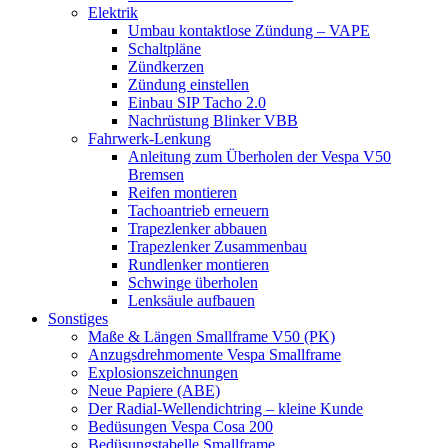
Elektrik
Umbau kontaktlose Zündung – VAPE
Schaltpläne
Zündkerzen
Zündung einstellen
Einbau SIP Tacho 2.0
Nachrüstung Blinker VBB
Fahrwerk-Lenkung
Anleitung zum Überholen der Vespa V50
Bremsen
Reifen montieren
Tachoantrieb erneuern
Trapezlenker abbauen
Trapezlenker Zusammenbau
Rundlenker montieren
Schwinge überholen
Lenksäule aufbauen
Sonstiges
Maße & Längen Smallframe V50 (PK)
Anzugsdrehmomente Vespa Smallframe
Explosionszeichnungen
Neue Papiere (ABE)
Der Radial-Wellendichtring – kleine Kunde
Bedüsungen Vespa Cosa 200
Bedüsungstabelle Smallframe