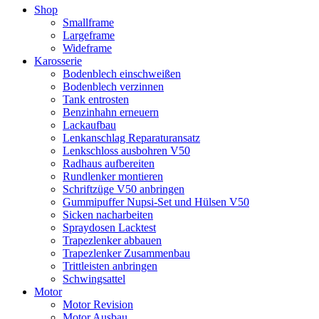
Shop
Smallframe
Largeframe
Wideframe
Karosserie
Bodenblech einschweißen
Bodenblech verzinnen
Tank entrosten
Benzinhahn erneuern
Lackaufbau
Lenkanschlag Reparaturansatz
Lenkschloss ausbohren V50
Radhaus aufbereiten
Rundlenker montieren
Schriftzüge V50 anbringen
Gummipuffer Nupsi-Set und Hülsen V50
Sicken nacharbeiten
Spraydosen Lacktest
Trapezlenker abbauen
Trapezlenker Zusammenbau
Trittleisten anbringen
Schwingsattel
Motor
Motor Revision
Motor Ausbau