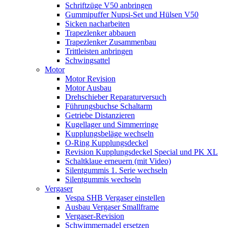
Schriftzüge V50 anbringen
Gummipuffer Nupsi-Set und Hülsen V50
Sicken nacharbeiten
Trapezlenker abbauen
Trapezlenker Zusammenbau
Trittleisten anbringen
Schwingsattel
Motor
Motor Revision
Motor Ausbau
Drehschieber Reparaturversuch
Führungsbuchse Schaltarm
Getriebe Distanzieren
Kugellager und Simmerringe
Kupplungsbeläge wechseln
O-Ring Kupplungsdeckel
Revision Kupplungsdeckel Special und PK XL
Schaltklaue erneuern (mit Video)
Silentgummis 1. Serie wechseln
Silentgummis wechseln
Vergaser
Vespa SHB Vergaser einstellen
Ausbau Vergaser Smallframe
Vergaser-Revision
Schwimmernadel ersetzen