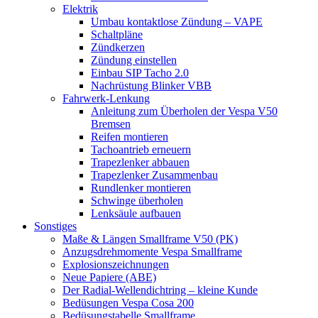
Elektrik
Umbau kontaktlose Zündung – VAPE
Schaltpläne
Zündkerzen
Zündung einstellen
Einbau SIP Tacho 2.0
Nachrüstung Blinker VBB
Fahrwerk-Lenkung
Anleitung zum Überholen der Vespa V50
Bremsen
Reifen montieren
Tachoantrieb erneuern
Trapezlenker abbauen
Trapezlenker Zusammenbau
Rundlenker montieren
Schwinge überholen
Lenksäule aufbauen
Sonstiges
Maße & Längen Smallframe V50 (PK)
Anzugsdrehmomente Vespa Smallframe
Explosionszeichnungen
Neue Papiere (ABE)
Der Radial-Wellendichtring – kleine Kunde
Bedüsungen Vespa Cosa 200
Bedüsungstabelle Smallframe