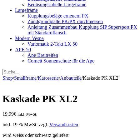
Bedüsungstabelle Largeframe
Largeframe
Kupplungsbeläge erneuern PX
Zündgrundplatte PK/PX durchmessen
Anleitung Zusammenbau Kupplung SIP Supersport PX
mit Standardflansch
Modern Vespa
Variomatik 2-Takt LX 50
APE 50
Ape Breitreifen
Cornett Sonnenschute für die Ape
Shop
/
Smallframe
/
Karosserie
/
Anbauteile
/
Kaskade PK XL2
Kaskade PK XL2
19,99
€
inkl. MwSt.
inkl. 19 % MwSt.
zzgl.
Versandkosten
wird weiss oder schwarz geliefert