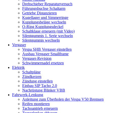
Drehschieber Reparaturversuch
Führungsbuchse Schaltarm
Getriebe Distanzieren
Kugellager und Simmerringe
Kupplungsbeläge wechseln
O-Ring Kupplungsdeckel
Schaltklaue erneuern (mit Video)
Silentgummis 1. Serie wechseln
Silentgummis wechseln
Vergaser
Vespa SHB Vergaser einstellen
Ausbau Vergaser Smallframe
Vergaser-Revision
Schwimmernadel ersetzen
Elektrik
Schaltpläne
Zündkerzen
Zündung einstellen
Einbau SIP Tacho 2.0
Nachrüstung Blinker VBB
Fahrwerk-Lenkung
Anleitung zum Überholen der Vespa V50 Bremsen
Reifen montieren
Tachoantrieb erneuern
Trapezlenker abbauen