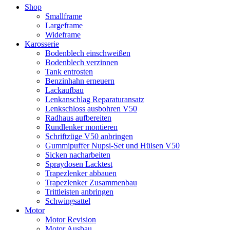
Shop
Smallframe
Largeframe
Wideframe
Karosserie
Bodenblech einschweißen
Bodenblech verzinnen
Tank entrosten
Benzinhahn erneuern
Lackaufbau
Lenkanschlag Reparaturansatz
Lenkschloss ausbohren V50
Radhaus aufbereiten
Rundlenker montieren
Schriftzüge V50 anbringen
Gummipuffer Nupsi-Set und Hülsen V50
Sicken nacharbeiten
Spraydosen Lacktest
Trapezlenker abbauen
Trapezlenker Zusammenbau
Trittleisten anbringen
Schwingsattel
Motor
Motor Revision
Motor Ausbau