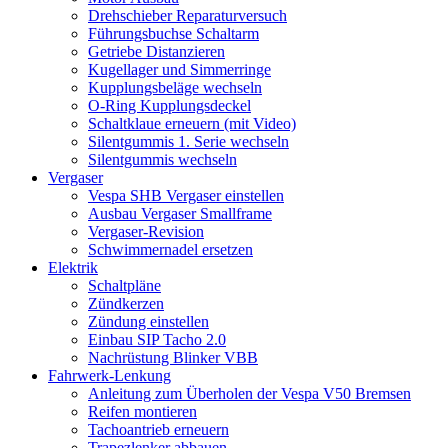
Drehschieber Reparaturversuch
Führungsbuchse Schaltarm
Getriebe Distanzieren
Kugellager und Simmerringe
Kupplungsbeläge wechseln
O-Ring Kupplungsdeckel
Schaltklaue erneuern (mit Video)
Silentgummis 1. Serie wechseln
Silentgummis wechseln
Vergaser
Vespa SHB Vergaser einstellen
Ausbau Vergaser Smallframe
Vergaser-Revision
Schwimmernadel ersetzen
Elektrik
Schaltpläne
Zündkerzen
Zündung einstellen
Einbau SIP Tacho 2.0
Nachrüstung Blinker VBB
Fahrwerk-Lenkung
Anleitung zum Überholen der Vespa V50 Bremsen
Reifen montieren
Tachoantrieb erneuern
Trapezlenker abbauen