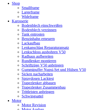
Shop
Smallframe
Largeframe
Wideframe
Karosserie
Bodenblech einschweißen
Bodenblech verzinnen
Tank entrosten
Benzinhahn erneuern
Lackaufbau
Lenkanschlag Reparaturansatz
Lenkschloss ausbohren V50
Radhaus aufbereiten
Rundlenker montieren
Schriftzüge V50 anbringen
Gummipuffer Nupsi-Set und Hülsen V50
Sicken nacharbeiten
Spraydosen Lacktest
Trapezlenker abbauen
Trapezlenker Zusammenbau
Trittleisten anbringen
Schwingsattel
Motor
Motor Revision
Motor Ausbau