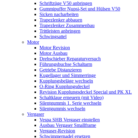
Schriftzüge V50 anbringen
Gummipuffer Nupsi-Set und Hülsen V50
Sicken nacharbeiten
Trapezlenker abbauen
Trapezlenker Zusammenbau
Trittleisten anbringen
Schwingsattel
Motor
Motor Revision
Motor Ausbau
Drehschieber Reparaturversuch
Führungsbuchse Schaltarm
Getriebe Distanzieren
Kugellager und Simmerringe
Kupplungsbeläge wechseln
O-Ring Kupplungsdeckel
Revision Kupplungsdeckel Special und PK XL
Schaltklaue erneuern (mit Video)
Silentgummis 1. Serie wechseln
Silentgummis wechseln
Vergaser
Vespa SHB Vergaser einstellen
Ausbau Vergaser Smallframe
Vergaser-Revision
Schwimmernadel ersetzen