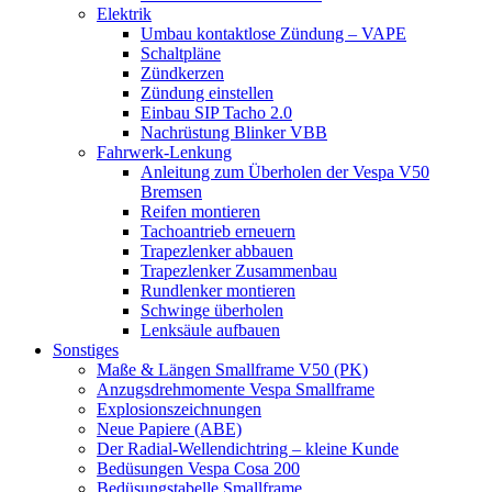
Elektrik
Umbau kontaktlose Zündung – VAPE
Schaltpläne
Zündkerzen
Zündung einstellen
Einbau SIP Tacho 2.0
Nachrüstung Blinker VBB
Fahrwerk-Lenkung
Anleitung zum Überholen der Vespa V50
Bremsen
Reifen montieren
Tachoantrieb erneuern
Trapezlenker abbauen
Trapezlenker Zusammenbau
Rundlenker montieren
Schwinge überholen
Lenksäule aufbauen
Sonstiges
Maße & Längen Smallframe V50 (PK)
Anzugsdrehmomente Vespa Smallframe
Explosionszeichnungen
Neue Papiere (ABE)
Der Radial-Wellendichtring – kleine Kunde
Bedüsungen Vespa Cosa 200
Bedüsungstabelle Smallframe