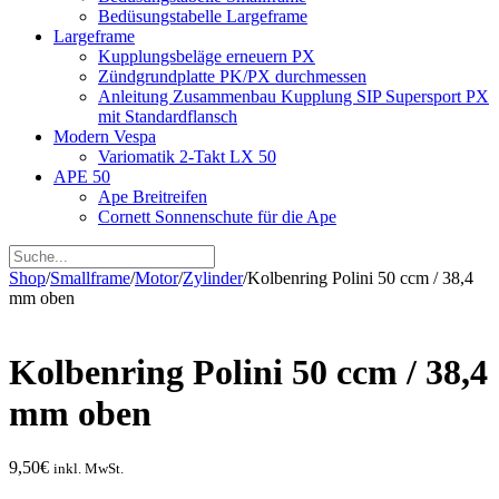
Bedüsungstabelle Largeframe
Largeframe
Kupplungsbeläge erneuern PX
Zündgrundplatte PK/PX durchmessen
Anleitung Zusammenbau Kupplung SIP Supersport PX
mit Standardflansch
Modern Vespa
Variomatik 2-Takt LX 50
APE 50
Ape Breitreifen
Cornett Sonnenschute für die Ape
Shop
/
Smallframe
/
Motor
/
Zylinder
/
Kolbenring Polini 50 ccm / 38,4
mm oben
Kolbenring Polini 50 ccm / 38,4
mm oben
9,50
€
inkl. MwSt.