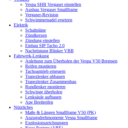
Vespa SHB Vergaser einstellen
Ausbau Vergaser Smallframe
Vergaser-Revision
Schwimmernadel ersetzen
Elektrik
Schaltpläne
Zündkerzen
Zündung einstellen
Einbau SIP Tacho 2.0
Nachrüstung Blinker VBB
Fahrwerk-Lenkung
Anleitung zum Überholen der Vespa V50 Bremsen
Reifen montieren
Tachoantrieb erneuern
Trapezlenker abbauen
Trapezlenker Zusammenbau
Rundlenker montieren
Schwinge überholen
Lenksäule aufbauen
Ape Breitreifen
Nützliches
Maße & Längen Smallframe V50 (PK)
Anzugsdrehmomente Vespa Smallframe
Explosionszeichnungen
Neue Papiere (ABE)