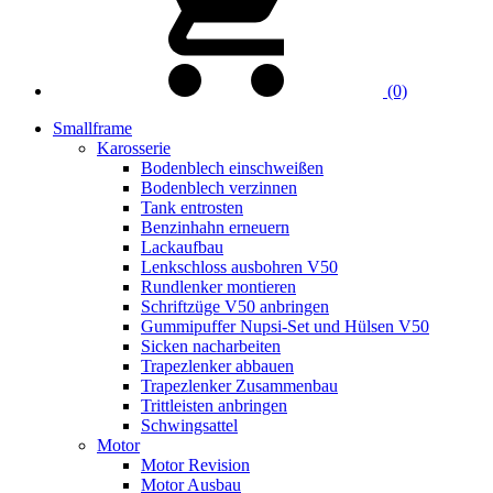
(0)
Smallframe
Karosserie
Bodenblech einschweißen
Bodenblech verzinnen
Tank entrosten
Benzinhahn erneuern
Lackaufbau
Lenkschloss ausbohren V50
Rundlenker montieren
Schriftzüge V50 anbringen
Gummipuffer Nupsi-Set und Hülsen V50
Sicken nacharbeiten
Trapezlenker abbauen
Trapezlenker Zusammenbau
Trittleisten anbringen
Schwingsattel
Motor
Motor Revision
Motor Ausbau