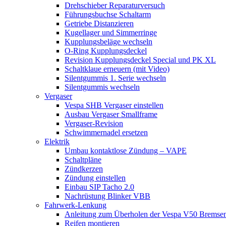
Drehschieber Reparaturversuch
Führungsbuchse Schaltarm
Getriebe Distanzieren
Kugellager und Simmerringe
Kupplungsbeläge wechseln
O-Ring Kupplungsdeckel
Revision Kupplungsdeckel Special und PK XL
Schaltklaue erneuern (mit Video)
Silentgummis 1. Serie wechseln
Silentgummis wechseln
Vergaser
Vespa SHB Vergaser einstellen
Ausbau Vergaser Smallframe
Vergaser-Revision
Schwimmernadel ersetzen
Elektrik
Umbau kontaktlose Zündung – VAPE
Schaltpläne
Zündkerzen
Zündung einstellen
Einbau SIP Tacho 2.0
Nachrüstung Blinker VBB
Fahrwerk-Lenkung
Anleitung zum Überholen der Vespa V50 Bremse
Reifen montieren