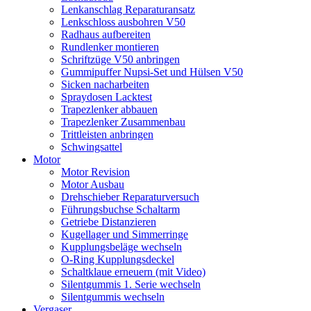
Lenkanschlag Reparaturansatz
Lenkschloss ausbohren V50
Radhaus aufbereiten
Rundlenker montieren
Schriftzüge V50 anbringen
Gummipuffer Nupsi-Set und Hülsen V50
Sicken nacharbeiten
Spraydosen Lacktest
Trapezlenker abbauen
Trapezlenker Zusammenbau
Trittleisten anbringen
Schwingsattel
Motor
Motor Revision
Motor Ausbau
Drehschieber Reparaturversuch
Führungsbuchse Schaltarm
Getriebe Distanzieren
Kugellager und Simmerringe
Kupplungsbeläge wechseln
O-Ring Kupplungsdeckel
Schaltklaue erneuern (mit Video)
Silentgummis 1. Serie wechseln
Silentgummis wechseln
Vergaser