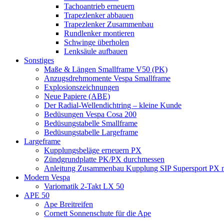
Tachoantrieb erneuern
Trapezlenker abbauen
Trapezlenker Zusammenbau
Rundlenker montieren
Schwinge überholen
Lenksäule aufbauen
Sonstiges
Maße & Längen Smallframe V50 (PK)
Anzugsdrehmomente Vespa Smallframe
Explosionszeichnungen
Neue Papiere (ABE)
Der Radial-Wellendichtring – kleine Kunde
Bedüsungen Vespa Cosa 200
Bedüsungstabelle Smallframe
Bedüsungstabelle Largeframe
Largeframe
Kupplungsbeläge erneuern PX
Zündgrundplatte PK/PX durchmessen
Anleitung Zusammenbau Kupplung SIP Supersport PX mi
Modern Vespa
Variomatik 2-Takt LX 50
APE 50
Ape Breitreifen
Cornett Sonnenschute für die Ape