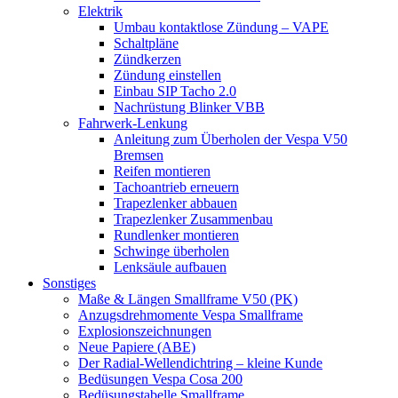
Elektrik
Umbau kontaktlose Zündung – VAPE
Schaltpläne
Zündkerzen
Zündung einstellen
Einbau SIP Tacho 2.0
Nachrüstung Blinker VBB
Fahrwerk-Lenkung
Anleitung zum Überholen der Vespa V50
Bremsen
Reifen montieren
Tachoantrieb erneuern
Trapezlenker abbauen
Trapezlenker Zusammenbau
Rundlenker montieren
Schwinge überholen
Lenksäule aufbauen
Sonstiges
Maße & Längen Smallframe V50 (PK)
Anzugsdrehmomente Vespa Smallframe
Explosionszeichnungen
Neue Papiere (ABE)
Der Radial-Wellendichtring – kleine Kunde
Bedüsungen Vespa Cosa 200
Bedüsungstabelle Smallframe