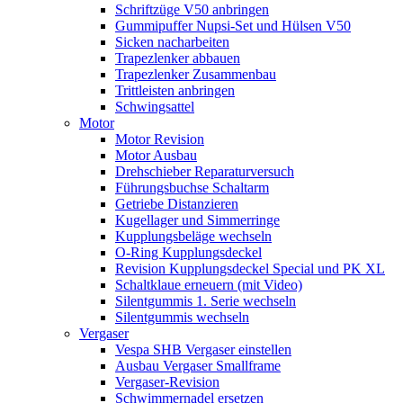
Schriftzüge V50 anbringen
Gummipuffer Nupsi-Set und Hülsen V50
Sicken nacharbeiten
Trapezlenker abbauen
Trapezlenker Zusammenbau
Trittleisten anbringen
Schwingsattel
Motor
Motor Revision
Motor Ausbau
Drehschieber Reparaturversuch
Führungsbuchse Schaltarm
Getriebe Distanzieren
Kugellager und Simmerringe
Kupplungsbeläge wechseln
O-Ring Kupplungsdeckel
Revision Kupplungsdeckel Special und PK XL
Schaltklaue erneuern (mit Video)
Silentgummis 1. Serie wechseln
Silentgummis wechseln
Vergaser
Vespa SHB Vergaser einstellen
Ausbau Vergaser Smallframe
Vergaser-Revision
Schwimmernadel ersetzen