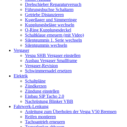
Drehschieber Reparaturversuch
Führungsbuchse Schaltarm
Getriebe Distanzieren
Kugellager und Simmerringe
Kupplungsbeläge wechseln
O-Ring Kupplungsdeckel
Schaltklaue erneuern (mit Video)
Silentgummis 1. Serie wechseln
Silentgummis wechseln
Vergaser
Vespa SHB Vergaser einstellen
Ausbau Vergaser Smallframe
Vergaser-Revision
Schwimmernadel ersetzen
Elektrik
Schaltpläne
Zündkerzen
Zündung einstellen
Einbau SIP Tacho 2.0
Nachrüstung Blinker VBB
Fahrwerk-Lenkung
Anleitung zum Überholen der Vespa V50 Bremsen
Reifen montieren
Tachoantrieb erneuern
Trapezlenker abbauen