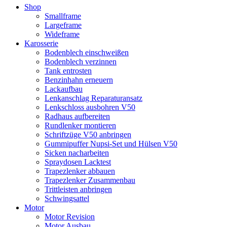
Shop
Smallframe
Largeframe
Wideframe
Karosserie
Bodenblech einschweißen
Bodenblech verzinnen
Tank entrosten
Benzinhahn erneuern
Lackaufbau
Lenkanschlag Reparaturansatz
Lenkschloss ausbohren V50
Radhaus aufbereiten
Rundlenker montieren
Schriftzüge V50 anbringen
Gummipuffer Nupsi-Set und Hülsen V50
Sicken nacharbeiten
Spraydosen Lacktest
Trapezlenker abbauen
Trapezlenker Zusammenbau
Trittleisten anbringen
Schwingsattel
Motor
Motor Revision
Motor Ausbau