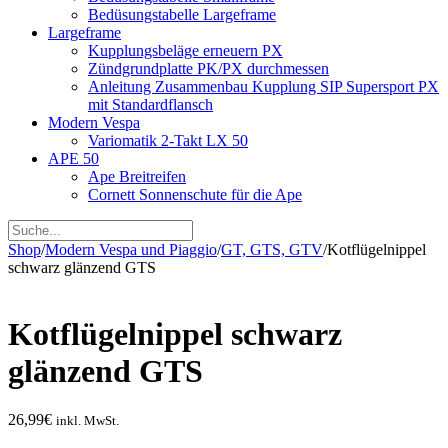
Bedüsungstabelle Largeframe
Largeframe
Kupplungsbeläge erneuern PX
Zündgrundplatte PK/PX durchmessen
Anleitung Zusammenbau Kupplung SIP Supersport PX
mit Standardflansch
Modern Vespa
Variomatik 2-Takt LX 50
APE 50
Ape Breitreifen
Cornett Sonnenschute für die Ape
Shop
/
Modern Vespa und Piaggio
/
GT, GTS, GTV
/
Kotflügelnippel
schwarz glänzend GTS
Kotflügelnippel schwarz
glänzend GTS
26,99
€
inkl. MwSt.