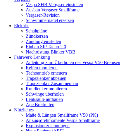
Vespa SHB Vergaser einstellen
Ausbau Vergaser Smallframe
Vergaser-Revision
Schwimmernadel ersetzen
Elektrik
Schaltpläne
Zündkerzen
Zündung einstellen
Einbau SIP Tacho 2.0
Nachrüstung Blinker VBB
Fahrwerk-Lenkung
Anleitung zum Überholen der Vespa V50 Bremsen
Reifen montieren
Tachoantrieb erneuern
Trapezlenker abbauen
Trapezlenker Zusammenbau
Rundlenker montieren
Schwinge überholen
Lenksäule aufbauen
Ape Breitreifen
Nützliches
Maße & Längen Smallframe V50 (PK)
Anzugsdrehmomente Vespa Smallframe
Explosionszeichnungen
Neue Papiere (ABE)