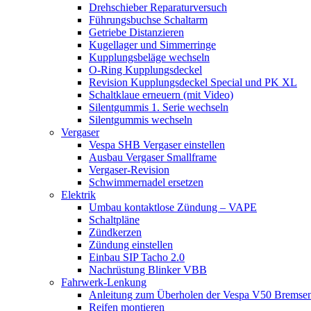
Drehschieber Reparaturversuch
Führungsbuchse Schaltarm
Getriebe Distanzieren
Kugellager und Simmerringe
Kupplungsbeläge wechseln
O-Ring Kupplungsdeckel
Revision Kupplungsdeckel Special und PK XL
Schaltklaue erneuern (mit Video)
Silentgummis 1. Serie wechseln
Silentgummis wechseln
Vergaser
Vespa SHB Vergaser einstellen
Ausbau Vergaser Smallframe
Vergaser-Revision
Schwimmernadel ersetzen
Elektrik
Umbau kontaktlose Zündung – VAPE
Schaltpläne
Zündkerzen
Zündung einstellen
Einbau SIP Tacho 2.0
Nachrüstung Blinker VBB
Fahrwerk-Lenkung
Anleitung zum Überholen der Vespa V50 Bremse
Reifen montieren