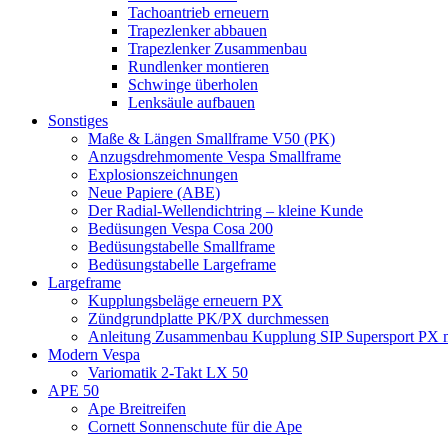
Tachoantrieb erneuern
Trapezlenker abbauen
Trapezlenker Zusammenbau
Rundlenker montieren
Schwinge überholen
Lenksäule aufbauen
Sonstiges
Maße & Längen Smallframe V50 (PK)
Anzugsdrehmomente Vespa Smallframe
Explosionszeichnungen
Neue Papiere (ABE)
Der Radial-Wellendichtring – kleine Kunde
Bedüsungen Vespa Cosa 200
Bedüsungstabelle Smallframe
Bedüsungstabelle Largeframe
Largeframe
Kupplungsbeläge erneuern PX
Zündgrundplatte PK/PX durchmessen
Anleitung Zusammenbau Kupplung SIP Supersport PX mi
Modern Vespa
Variomatik 2-Takt LX 50
APE 50
Ape Breitreifen
Cornett Sonnenschute für die Ape