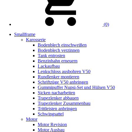
(0)
Smallframe
Karosserie
Bodenblech einschweißen
Bodenblech verzinnen
Tank entrosten
Benzinhahn erneuern
Lackaufbau
Lenkschloss ausbohren V50
Rundlenker montieren
Schriftzüge V50 anbringen
Gummipuffer Nupsi-Set und Hülsen V50
Sicken nacharbeiten
Trapezlenker abbauen
Trapezlenker Zusammenbau
Trittleisten anbringen
Schwingsattel
Motor
Motor Revision
Motor Ausbau