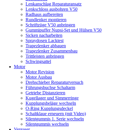
Lenkanschlag Reparaturansatz
Lenkschloss ausbohren V50
Radhaus aufbereiten
Rundlenker montieren
Schriftzüge V50 anbringen
Gummipuffer Nupsi-Set und Hülsen V50
Sicken nacharbeiten
Spraydosen Lacktest
Trapezlenker abbauen
Trapezlenker Zusammenbau
Trittleisten anbringen
Schwingsattel
Motor
Motor Revision
Motor Ausbau
Drehschieber Reparaturversuch
Führungsbuchse Schaltarm
Getriebe Distanzieren
Kugellager und Simmerringe
Kupplungsbeläge wechseln
O-Ring Kupplungsdeckel
Schaltklaue erneuern (mit Video)
Silentgummis 1. Serie wechseln
Silentgummis wechseln
Vergaser