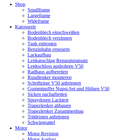
Shop
Smallframe
Largeframe
Wideframe
Karosserie
Bodenblech einschweißen
Bodenblech verzinnen
Tank entrosten
Benzinhahn erneuern
Lackaufbau
Lenkanschlag Reparaturansatz
Lenkschloss ausbohren V50
Radhaus aufbereiten
Rundlenker montieren
Schriftzüge V50 anbringen
Gummipuffer Nupsi-Set und Hülsen V50
Sicken nacharbeiten
Spraydosen Lacktest
Trapezlenker abbauen
Trapezlenker Zusammenbau
Trittleisten anbringen
Schwingsattel
Motor
Motor Revision
Motor Ausbau