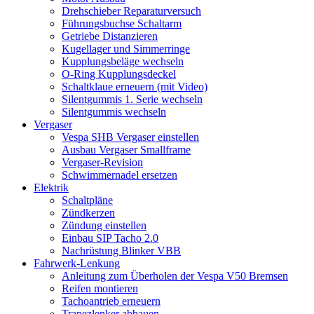
Drehschieber Reparaturversuch
Führungsbuchse Schaltarm
Getriebe Distanzieren
Kugellager und Simmerringe
Kupplungsbeläge wechseln
O-Ring Kupplungsdeckel
Schaltklaue erneuern (mit Video)
Silentgummis 1. Serie wechseln
Silentgummis wechseln
Vergaser
Vespa SHB Vergaser einstellen
Ausbau Vergaser Smallframe
Vergaser-Revision
Schwimmernadel ersetzen
Elektrik
Schaltpläne
Zündkerzen
Zündung einstellen
Einbau SIP Tacho 2.0
Nachrüstung Blinker VBB
Fahrwerk-Lenkung
Anleitung zum Überholen der Vespa V50 Bremsen
Reifen montieren
Tachoantrieb erneuern
Trapezlenker abbauen