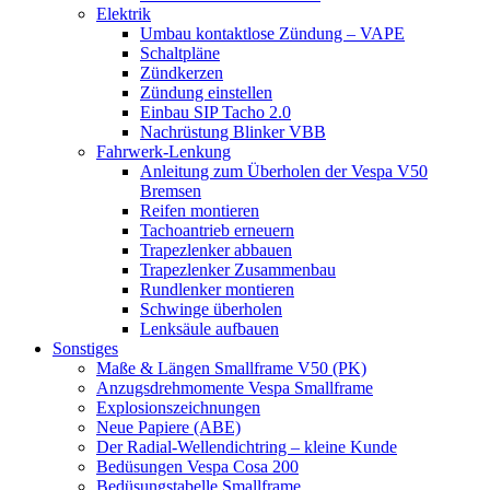
Elektrik
Umbau kontaktlose Zündung – VAPE
Schaltpläne
Zündkerzen
Zündung einstellen
Einbau SIP Tacho 2.0
Nachrüstung Blinker VBB
Fahrwerk-Lenkung
Anleitung zum Überholen der Vespa V50
Bremsen
Reifen montieren
Tachoantrieb erneuern
Trapezlenker abbauen
Trapezlenker Zusammenbau
Rundlenker montieren
Schwinge überholen
Lenksäule aufbauen
Sonstiges
Maße & Längen Smallframe V50 (PK)
Anzugsdrehmomente Vespa Smallframe
Explosionszeichnungen
Neue Papiere (ABE)
Der Radial-Wellendichtring – kleine Kunde
Bedüsungen Vespa Cosa 200
Bedüsungstabelle Smallframe