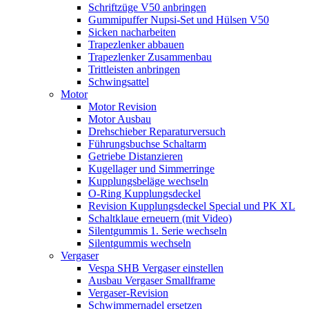
Schriftzüge V50 anbringen
Gummipuffer Nupsi-Set und Hülsen V50
Sicken nacharbeiten
Trapezlenker abbauen
Trapezlenker Zusammenbau
Trittleisten anbringen
Schwingsattel
Motor
Motor Revision
Motor Ausbau
Drehschieber Reparaturversuch
Führungsbuchse Schaltarm
Getriebe Distanzieren
Kugellager und Simmerringe
Kupplungsbeläge wechseln
O-Ring Kupplungsdeckel
Revision Kupplungsdeckel Special und PK XL
Schaltklaue erneuern (mit Video)
Silentgummis 1. Serie wechseln
Silentgummis wechseln
Vergaser
Vespa SHB Vergaser einstellen
Ausbau Vergaser Smallframe
Vergaser-Revision
Schwimmernadel ersetzen