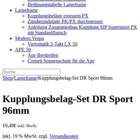
Bedüsungstabelle Largeframe
Largeframe
Kupplungsbeläge erneuern PX
Zündgrundplatte PK/PX durchmessen
Anleitung Zusammenbau Kupplung SIP Supersport PX
mit Standardflansch
Modern Vespa
Variomatik 2-Takt LX 50
APE 50
Ape Breitreifen
Cornett Sonnenschute für die Ape
Shop
/
Largeframe
/
Kupplungsbelag-Set DR Sport 96mm
Kupplungsbelag-Set DR Sport
96mm
19,49
€
inkl. MwSt.
inkl. 19 % MwSt.
zzgl.
Versandkosten