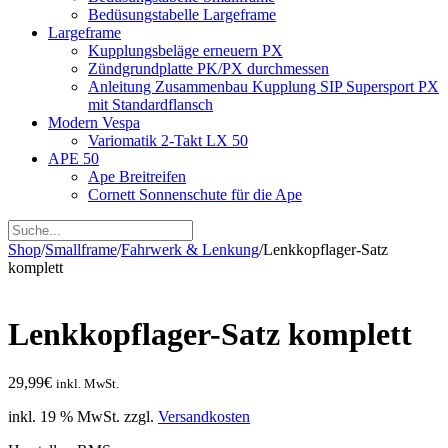
Bedüsungstabelle Largeframe
Largeframe
Kupplungsbeläge erneuern PX
Zündgrundplatte PK/PX durchmessen
Anleitung Zusammenbau Kupplung SIP Supersport PX
mit Standardflansch
Modern Vespa
Variomatik 2-Takt LX 50
APE 50
Ape Breitreifen
Cornett Sonnenschute für die Ape
Shop
/
Smallframe
/
Fahrwerk & Lenkung
/
Lenkkopflager-Satz
komplett
Lenkkopflager-Satz komplett
29,99
€
inkl. MwSt.
inkl. 19 % MwSt.
zzgl.
Versandkosten