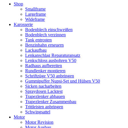
Shop
Smallframe
Largeframe
Wideframe
Karosserie
Bodenblech einschweißen
Bodenblech verzinnen
Tank entrosten
Benzinhahn erneuern
Lackaufbau
Lenkanschlag Reparaturansatz
Lenkschloss ausbohren V50
Radhaus aufbereiten
Rundlenker montieren
Schriftzüge V50 anbringen
Gummipuffer Nupsi-Set und Hülsen V50
Sicken nacharbeiten
Spraydosen Lacktest
Trapezlenker abbauen
Trapezlenker Zusammenbau
Trittleisten anbringen
Schwingsattel
Motor
Motor Revision
Motor Ausbau