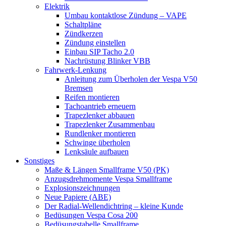
Elektrik
Umbau kontaktlose Zündung – VAPE
Schaltpläne
Zündkerzen
Zündung einstellen
Einbau SIP Tacho 2.0
Nachrüstung Blinker VBB
Fahrwerk-Lenkung
Anleitung zum Überholen der Vespa V50
Bremsen
Reifen montieren
Tachoantrieb erneuern
Trapezlenker abbauen
Trapezlenker Zusammenbau
Rundlenker montieren
Schwinge überholen
Lenksäule aufbauen
Sonstiges
Maße & Längen Smallframe V50 (PK)
Anzugsdrehmomente Vespa Smallframe
Explosionszeichnungen
Neue Papiere (ABE)
Der Radial-Wellendichtring – kleine Kunde
Bedüsungen Vespa Cosa 200
Bedüsungstabelle Smallframe