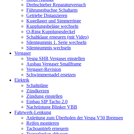
Drehschieber Reparaturversuch
Führungsbuchse Schaltarm
Getriebe Distanzieren
Kugellager und Simmerringe
Kupplungsbeläge wechseln
O-Ring Kupplungsdeckel
Schaltklaue erneuern (mit Video)
Silentgummis 1. Serie wechseln
Silentgummis wechseln
Vergaser
Vespa SHB Vergaser einstellen
Ausbau Vergaser Smallframe
Vergaser-Revision
Schwimmernadel ersetzen
Elektrik
Schaltpläne
Zündkerzen
Zündung einstellen
Einbau SIP Tacho 2.0
Nachrüstung Blinker VBB
Fahrwerk-Lenkung
Anleitung zum Überholen der Vespa V50 Bremsen
Reifen montieren
Tachoantrieb erneuern
Trapezlenker abbauen