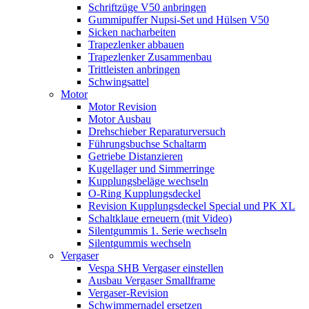
Schriftzüge V50 anbringen
Gummipuffer Nupsi-Set und Hülsen V50
Sicken nacharbeiten
Trapezlenker abbauen
Trapezlenker Zusammenbau
Trittleisten anbringen
Schwingsattel
Motor
Motor Revision
Motor Ausbau
Drehschieber Reparaturversuch
Führungsbuchse Schaltarm
Getriebe Distanzieren
Kugellager und Simmerringe
Kupplungsbeläge wechseln
O-Ring Kupplungsdeckel
Revision Kupplungsdeckel Special und PK XL
Schaltklaue erneuern (mit Video)
Silentgummis 1. Serie wechseln
Silentgummis wechseln
Vergaser
Vespa SHB Vergaser einstellen
Ausbau Vergaser Smallframe
Vergaser-Revision
Schwimmernadel ersetzen