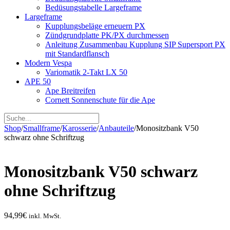
Bedüsungstabelle Largeframe
Largeframe
Kupplungsbeläge erneuern PX
Zündgrundplatte PK/PX durchmessen
Anleitung Zusammenbau Kupplung SIP Supersport PX
mit Standardflansch
Modern Vespa
Variomatik 2-Takt LX 50
APE 50
Ape Breitreifen
Cornett Sonnenschute für die Ape
Shop
/
Smallframe
/
Karosserie
/
Anbauteile
/
Monositzbank V50
schwarz ohne Schriftzug
Monositzbank V50 schwarz
ohne Schriftzug
94,99
€
inkl. MwSt.