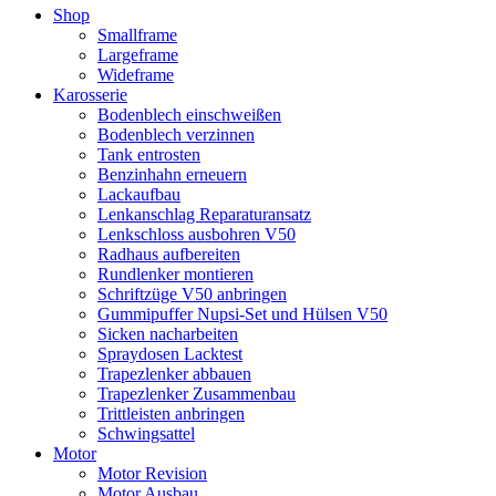
Shop
Smallframe
Largeframe
Wideframe
Karosserie
Bodenblech einschweißen
Bodenblech verzinnen
Tank entrosten
Benzinhahn erneuern
Lackaufbau
Lenkanschlag Reparaturansatz
Lenkschloss ausbohren V50
Radhaus aufbereiten
Rundlenker montieren
Schriftzüge V50 anbringen
Gummipuffer Nupsi-Set und Hülsen V50
Sicken nacharbeiten
Spraydosen Lacktest
Trapezlenker abbauen
Trapezlenker Zusammenbau
Trittleisten anbringen
Schwingsattel
Motor
Motor Revision
Motor Ausbau