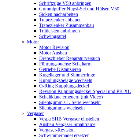
Schriftzüge V50 anbringen
Gummipuffer Nupsi-Set und Hülsen V50
Sicken nacharbeiten
Trapezlenker abbauen
Trapezlenker Zusammenbau
Trittleisten anbringen
Schwingsattel
Motor
Motor Revision
Motor Ausbau
Drehschieber Reparaturversuch
Führungsbuchse Schaltarm
Getriebe Distanzieren
Kugellager und Simmerringe
Kupplungsbeläge wechseln
O-Ring Kupplungsdeckel
Revision Kupplungsdeckel Special und PK XL
Schaltklaue erneuern (mit Video)
Silentgummis 1. Serie wechseln
Silentgummis wechseln
Vergaser
Vespa SHB Vergaser einstellen
Ausbau Vergaser Smallframe
Vergaser-Revision
Schwimmernadel ersetzen