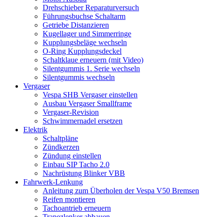
Drehschieber Reparaturversuch
Führungsbuchse Schaltarm
Getriebe Distanzieren
Kugellager und Simmerringe
Kupplungsbeläge wechseln
O-Ring Kupplungsdeckel
Schaltklaue erneuern (mit Video)
Silentgummis 1. Serie wechseln
Silentgummis wechseln
Vergaser
Vespa SHB Vergaser einstellen
Ausbau Vergaser Smallframe
Vergaser-Revision
Schwimmernadel ersetzen
Elektrik
Schaltpläne
Zündkerzen
Zündung einstellen
Einbau SIP Tacho 2.0
Nachrüstung Blinker VBB
Fahrwerk-Lenkung
Anleitung zum Überholen der Vespa V50 Bremsen
Reifen montieren
Tachoantrieb erneuern
Trapezlenker abbauen