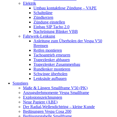
Elektrik
Umbau kontaktlose Zündung – VAPE
Schaltpläne
Zündkerzen
Zündung einstellen
Einbau SIP Tacho 2.0
Nachrüstung Blinker VBB
Fahrwerk-Lenkung
Anleitung zum Überholen der Vespa V50
Bremsen
Reifen montieren
Tachoantrieb erneuern
Trapezlenker abbauen
Trapezlenker Zusammenbau
Rundlenker montieren
Schwinge überholen
Lenksäule aufbauen
Sonstiges
Maße & Längen Smallframe V50 (PK)
Anzugsdrehmomente Vespa Smallframe
Explosionszeichnungen
Neue Papiere (ABE)
Der Radial-Wellendichtring – kleine Kunde
Bedüsungen Vespa Cosa 200
Bedüsungstabelle Smallframe