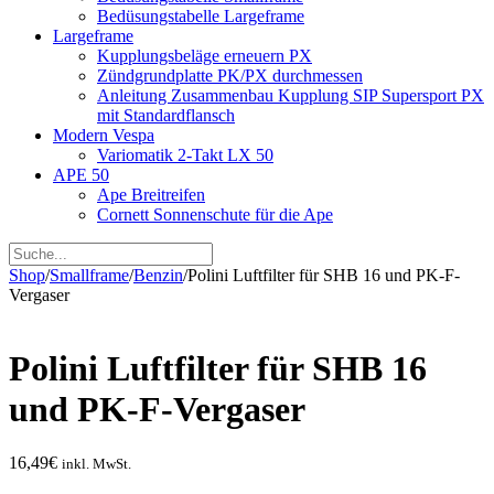
Bedüsungstabelle Largeframe
Largeframe
Kupplungsbeläge erneuern PX
Zündgrundplatte PK/PX durchmessen
Anleitung Zusammenbau Kupplung SIP Supersport PX
mit Standardflansch
Modern Vespa
Variomatik 2-Takt LX 50
APE 50
Ape Breitreifen
Cornett Sonnenschute für die Ape
Shop
/
Smallframe
/
Benzin
/
Polini Luftfilter für SHB 16 und PK-F-
Vergaser
Polini Luftfilter für SHB 16
und PK-F-Vergaser
16,49
€
inkl. MwSt.