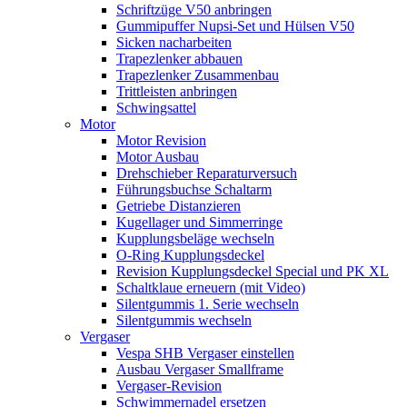
Schriftzüge V50 anbringen
Gummipuffer Nupsi-Set und Hülsen V50
Sicken nacharbeiten
Trapezlenker abbauen
Trapezlenker Zusammenbau
Trittleisten anbringen
Schwingsattel
Motor
Motor Revision
Motor Ausbau
Drehschieber Reparaturversuch
Führungsbuchse Schaltarm
Getriebe Distanzieren
Kugellager und Simmerringe
Kupplungsbeläge wechseln
O-Ring Kupplungsdeckel
Revision Kupplungsdeckel Special und PK XL
Schaltklaue erneuern (mit Video)
Silentgummis 1. Serie wechseln
Silentgummis wechseln
Vergaser
Vespa SHB Vergaser einstellen
Ausbau Vergaser Smallframe
Vergaser-Revision
Schwimmernadel ersetzen