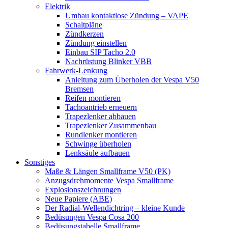
Elektrik
Umbau kontaktlose Zündung – VAPE
Schaltpläne
Zündkerzen
Zündung einstellen
Einbau SIP Tacho 2.0
Nachrüstung Blinker VBB
Fahrwerk-Lenkung
Anleitung zum Überholen der Vespa V50
Bremsen
Reifen montieren
Tachoantrieb erneuern
Trapezlenker abbauen
Trapezlenker Zusammenbau
Rundlenker montieren
Schwinge überholen
Lenksäule aufbauen
Sonstiges
Maße & Längen Smallframe V50 (PK)
Anzugsdrehmomente Vespa Smallframe
Explosionszeichnungen
Neue Papiere (ABE)
Der Radial-Wellendichtring – kleine Kunde
Bedüsungen Vespa Cosa 200
Bedüsungstabelle Smallframe