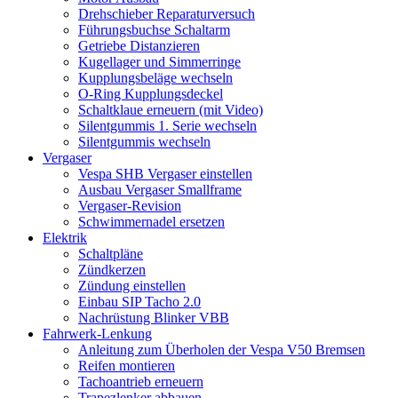
Drehschieber Reparaturversuch
Führungsbuchse Schaltarm
Getriebe Distanzieren
Kugellager und Simmerringe
Kupplungsbeläge wechseln
O-Ring Kupplungsdeckel
Schaltklaue erneuern (mit Video)
Silentgummis 1. Serie wechseln
Silentgummis wechseln
Vergaser
Vespa SHB Vergaser einstellen
Ausbau Vergaser Smallframe
Vergaser-Revision
Schwimmernadel ersetzen
Elektrik
Schaltpläne
Zündkerzen
Zündung einstellen
Einbau SIP Tacho 2.0
Nachrüstung Blinker VBB
Fahrwerk-Lenkung
Anleitung zum Überholen der Vespa V50 Bremsen
Reifen montieren
Tachoantrieb erneuern
Trapezlenker abbauen