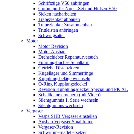
Schriftzüge V50 anbringen
Gummipuffer Nupsi-Set und Hülsen V50
Sicken nacharbeiten
Trapezlenker abbauen
Trapezlenker Zusammenbau
Trittleisten anbringen
Schwingsattel
Motor
Motor Revision
Motor Ausbau
Drehschieber Reparaturversuch
Führungsbuchse Schaltarm
Getriebe Distanzieren
Kugellager und Simmerringe
Kupplungsbeläge wechseln
O-Ring Kupplungsdeckel
Revision Kupplungsdeckel Special und PK XL
Schaltklaue erneuern (mit Video)
Silentgummis 1. Serie wechseln
Silentgummis wechseln
Vergaser
Vespa SHB Vergaser einstellen
Ausbau Vergaser Smallframe
Vergaser-Revision
Schwimmernadel ersetzen