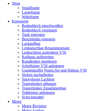
Shop
Smallframe
Largeframe
Wideframe
Karosserie
Bodenblech einschweißen
Bodenblech verzinnen
Tank entrosten
Benzinhahn erneuern
Lackaufbau
Lenkanschlag Reparaturansatz
Lenkschloss ausbohren V50
Radhaus aufbereiten
Rundlenker montieren
Schriftzüge V50 anbringen
Gummipuffer Nupsi-Set und Hülsen V50
Sicken nacharbeiten
Spraydosen Lacktest
Trapezlenker abbauen
Trapezlenker Zusammenbau
Trittleisten anbringen
Schwingsattel
Motor
Motor Revision
Motor Ausbau