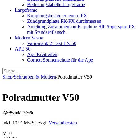
Bedüsungstabelle Largeframe
Largeframe
Kupplungsbeläge erneuern PX
Zündgrundplatte PK/PX durchmessen
Anleitung Zusammenbau Kupplung SIP Supersport PX
mit Standardflansch
Modern Vespa
Variomatik 2-Takt LX 50
APE 50
Ape Breitreifen
Cornett Sonnenschute für die Ape
Shop
/
Schrauben & Muttern
/
Polradmutter V50
Polradmutter V50
2,99
€
inkl. MwSt.
inkl. 19 % MwSt.
zzgl.
Versandkosten
M10