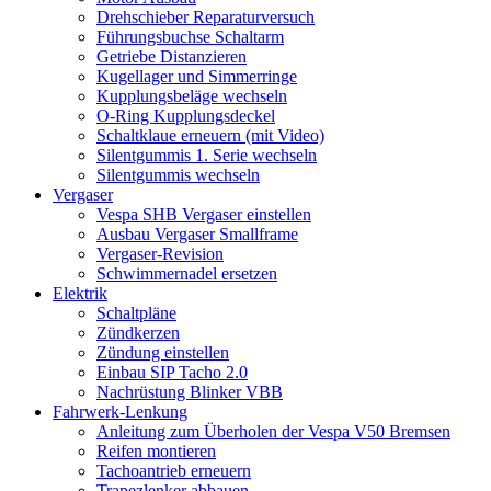
Drehschieber Reparaturversuch
Führungsbuchse Schaltarm
Getriebe Distanzieren
Kugellager und Simmerringe
Kupplungsbeläge wechseln
O-Ring Kupplungsdeckel
Schaltklaue erneuern (mit Video)
Silentgummis 1. Serie wechseln
Silentgummis wechseln
Vergaser
Vespa SHB Vergaser einstellen
Ausbau Vergaser Smallframe
Vergaser-Revision
Schwimmernadel ersetzen
Elektrik
Schaltpläne
Zündkerzen
Zündung einstellen
Einbau SIP Tacho 2.0
Nachrüstung Blinker VBB
Fahrwerk-Lenkung
Anleitung zum Überholen der Vespa V50 Bremsen
Reifen montieren
Tachoantrieb erneuern
Trapezlenker abbauen