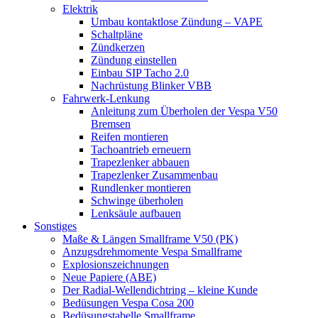
Elektrik
Umbau kontaktlose Zündung – VAPE
Schaltpläne
Zündkerzen
Zündung einstellen
Einbau SIP Tacho 2.0
Nachrüstung Blinker VBB
Fahrwerk-Lenkung
Anleitung zum Überholen der Vespa V50
Bremsen
Reifen montieren
Tachoantrieb erneuern
Trapezlenker abbauen
Trapezlenker Zusammenbau
Rundlenker montieren
Schwinge überholen
Lenksäule aufbauen
Sonstiges
Maße & Längen Smallframe V50 (PK)
Anzugsdrehmomente Vespa Smallframe
Explosionszeichnungen
Neue Papiere (ABE)
Der Radial-Wellendichtring – kleine Kunde
Bedüsungen Vespa Cosa 200
Bedüsungstabelle Smallframe