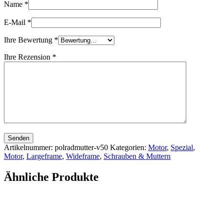
Name
*
E-Mail
*
Ihre Bewertung
*
Ihre Rezension
*
Senden
Artikelnummer:
polradmutter-v50
Kategorien:
Motor
,
Spezial
,
Motor
,
Largeframe
,
Wideframe
,
Schrauben & Muttern
Ähnliche Produkte