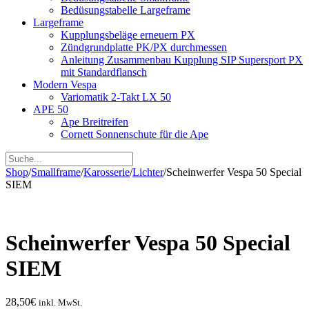
Bedüsungstabelle Largeframe
Largeframe
Kupplungsbeläge erneuern PX
Zündgrundplatte PK/PX durchmessen
Anleitung Zusammenbau Kupplung SIP Supersport PX
mit Standardflansch
Modern Vespa
Variomatik 2-Takt LX 50
APE 50
Ape Breitreifen
Cornett Sonnenschute für die Ape
Shop
/
Smallframe
/
Karosserie
/
Lichter
/
Scheinwerfer Vespa 50 Special
SIEM
Scheinwerfer Vespa 50 Special
SIEM
28,50
€
inkl. MwSt.