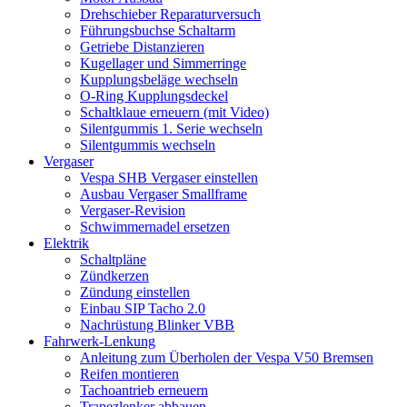
Drehschieber Reparaturversuch
Führungsbuchse Schaltarm
Getriebe Distanzieren
Kugellager und Simmerringe
Kupplungsbeläge wechseln
O-Ring Kupplungsdeckel
Schaltklaue erneuern (mit Video)
Silentgummis 1. Serie wechseln
Silentgummis wechseln
Vergaser
Vespa SHB Vergaser einstellen
Ausbau Vergaser Smallframe
Vergaser-Revision
Schwimmernadel ersetzen
Elektrik
Schaltpläne
Zündkerzen
Zündung einstellen
Einbau SIP Tacho 2.0
Nachrüstung Blinker VBB
Fahrwerk-Lenkung
Anleitung zum Überholen der Vespa V50 Bremsen
Reifen montieren
Tachoantrieb erneuern
Trapezlenker abbauen