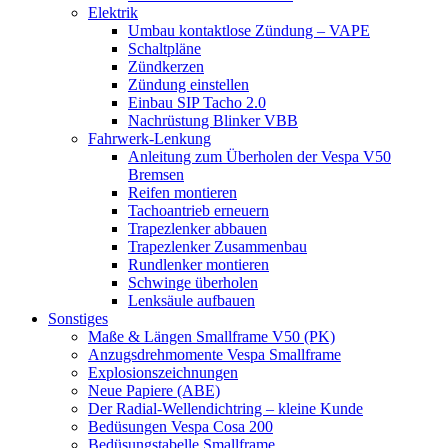
Elektrik
Umbau kontaktlose Zündung – VAPE
Schaltpläne
Zündkerzen
Zündung einstellen
Einbau SIP Tacho 2.0
Nachrüstung Blinker VBB
Fahrwerk-Lenkung
Anleitung zum Überholen der Vespa V50
Bremsen
Reifen montieren
Tachoantrieb erneuern
Trapezlenker abbauen
Trapezlenker Zusammenbau
Rundlenker montieren
Schwinge überholen
Lenksäule aufbauen
Sonstiges
Maße & Längen Smallframe V50 (PK)
Anzugsdrehmomente Vespa Smallframe
Explosionszeichnungen
Neue Papiere (ABE)
Der Radial-Wellendichtring – kleine Kunde
Bedüsungen Vespa Cosa 200
Bedüsungstabelle Smallframe