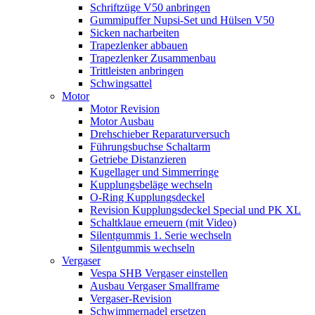
Schriftzüge V50 anbringen
Gummipuffer Nupsi-Set und Hülsen V50
Sicken nacharbeiten
Trapezlenker abbauen
Trapezlenker Zusammenbau
Trittleisten anbringen
Schwingsattel
Motor
Motor Revision
Motor Ausbau
Drehschieber Reparaturversuch
Führungsbuchse Schaltarm
Getriebe Distanzieren
Kugellager und Simmerringe
Kupplungsbeläge wechseln
O-Ring Kupplungsdeckel
Revision Kupplungsdeckel Special und PK XL
Schaltklaue erneuern (mit Video)
Silentgummis 1. Serie wechseln
Silentgummis wechseln
Vergaser
Vespa SHB Vergaser einstellen
Ausbau Vergaser Smallframe
Vergaser-Revision
Schwimmernadel ersetzen