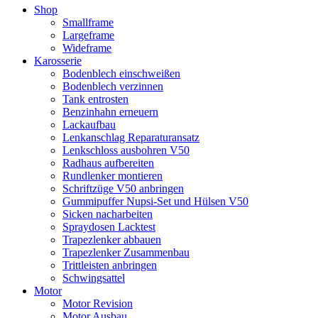
Shop
Smallframe
Largeframe
Wideframe
Karosserie
Bodenblech einschweißen
Bodenblech verzinnen
Tank entrosten
Benzinhahn erneuern
Lackaufbau
Lenkanschlag Reparaturansatz
Lenkschloss ausbohren V50
Radhaus aufbereiten
Rundlenker montieren
Schriftzüge V50 anbringen
Gummipuffer Nupsi-Set und Hülsen V50
Sicken nacharbeiten
Spraydosen Lacktest
Trapezlenker abbauen
Trapezlenker Zusammenbau
Trittleisten anbringen
Schwingsattel
Motor
Motor Revision
Motor Ausbau