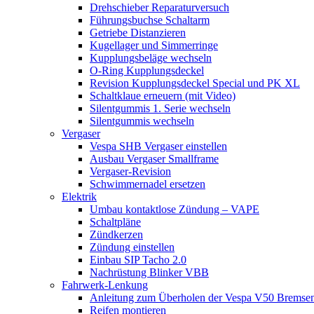
Drehschieber Reparaturversuch
Führungsbuchse Schaltarm
Getriebe Distanzieren
Kugellager und Simmerringe
Kupplungsbeläge wechseln
O-Ring Kupplungsdeckel
Revision Kupplungsdeckel Special und PK XL
Schaltklaue erneuern (mit Video)
Silentgummis 1. Serie wechseln
Silentgummis wechseln
Vergaser
Vespa SHB Vergaser einstellen
Ausbau Vergaser Smallframe
Vergaser-Revision
Schwimmernadel ersetzen
Elektrik
Umbau kontaktlose Zündung – VAPE
Schaltpläne
Zündkerzen
Zündung einstellen
Einbau SIP Tacho 2.0
Nachrüstung Blinker VBB
Fahrwerk-Lenkung
Anleitung zum Überholen der Vespa V50 Bremse
Reifen montieren