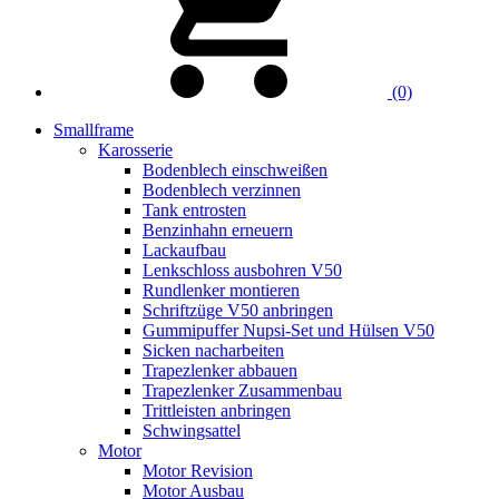
(0)
Smallframe
Karosserie
Bodenblech einschweißen
Bodenblech verzinnen
Tank entrosten
Benzinhahn erneuern
Lackaufbau
Lenkschloss ausbohren V50
Rundlenker montieren
Schriftzüge V50 anbringen
Gummipuffer Nupsi-Set und Hülsen V50
Sicken nacharbeiten
Trapezlenker abbauen
Trapezlenker Zusammenbau
Trittleisten anbringen
Schwingsattel
Motor
Motor Revision
Motor Ausbau