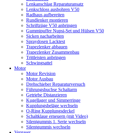
Lenkanschlag Reparaturansatz
Lenkschloss ausbohren V50
Radhaus aufbereiten
Rundlenker montieren
Schriftzüge V50 anbringen
Gummipuffer Nupsi-Set und Hülsen V50
Sicken nacharbeiten
Spraydosen Lacktest
Trapezlenker abbauen
Trapezlenker Zusammenbau
Trittleisten anbringen
Schwingsattel
Motor
Motor Revision
Motor Ausbau
Drehschieber Reparaturversuch
Führungsbuchse Schaltarm
Getriebe Distanzieren
Kugellager und Simmerringe
Kupplungsbeläge wechseln
O-Ring Kupplungsdeckel
Schaltklaue erneuern (mit Video)
Silentgummis 1. Serie wechseln
Silentgummis wechseln
Vergaser