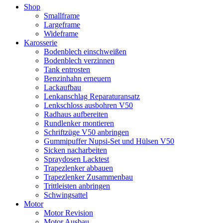
Shop
Smallframe
Largeframe
Wideframe
Karosserie
Bodenblech einschweißen
Bodenblech verzinnen
Tank entrosten
Benzinhahn erneuern
Lackaufbau
Lenkanschlag Reparaturansatz
Lenkschloss ausbohren V50
Radhaus aufbereiten
Rundlenker montieren
Schriftzüge V50 anbringen
Gummipuffer Nupsi-Set und Hülsen V50
Sicken nacharbeiten
Spraydosen Lacktest
Trapezlenker abbauen
Trapezlenker Zusammenbau
Trittleisten anbringen
Schwingsattel
Motor
Motor Revision
Motor Ausbau