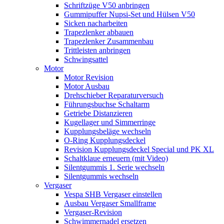
Schriftzüge V50 anbringen
Gummipuffer Nupsi-Set und Hülsen V50
Sicken nacharbeiten
Trapezlenker abbauen
Trapezlenker Zusammenbau
Trittleisten anbringen
Schwingsattel
Motor
Motor Revision
Motor Ausbau
Drehschieber Reparaturversuch
Führungsbuchse Schaltarm
Getriebe Distanzieren
Kugellager und Simmerringe
Kupplungsbeläge wechseln
O-Ring Kupplungsdeckel
Revision Kupplungsdeckel Special und PK XL
Schaltklaue erneuern (mit Video)
Silentgummis 1. Serie wechseln
Silentgummis wechseln
Vergaser
Vespa SHB Vergaser einstellen
Ausbau Vergaser Smallframe
Vergaser-Revision
Schwimmernadel ersetzen