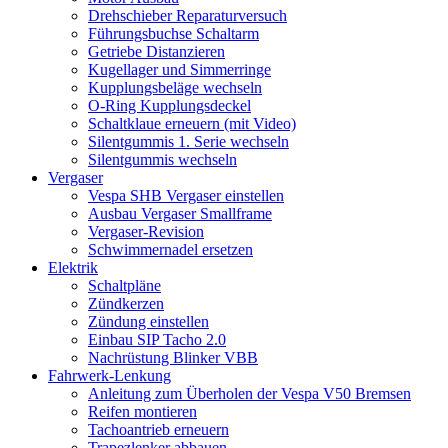
Drehschieber Reparaturversuch
Führungsbuchse Schaltarm
Getriebe Distanzieren
Kugellager und Simmerringe
Kupplungsbeläge wechseln
O-Ring Kupplungsdeckel
Schaltklaue erneuern (mit Video)
Silentgummis 1. Serie wechseln
Silentgummis wechseln
Vergaser
Vespa SHB Vergaser einstellen
Ausbau Vergaser Smallframe
Vergaser-Revision
Schwimmernadel ersetzen
Elektrik
Schaltpläne
Zündkerzen
Zündung einstellen
Einbau SIP Tacho 2.0
Nachrüstung Blinker VBB
Fahrwerk-Lenkung
Anleitung zum Überholen der Vespa V50 Bremsen
Reifen montieren
Tachoantrieb erneuern
Trapezlenker abbauen