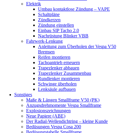
Elektrik
Umbau kontaktlose Zündung – VAPE
Schaltpläne
Zündkerzen
Zündung einstellen
Einbau SIP Tacho 2.0
Nachrüstung Blinker VBB
Fahrwerk-Lenkung
Anleitung zum Überholen der Vespa V50
Bremsen
Reifen montieren
Tachoantrieb erneuern
Trapezlenker abbauen
Trapezlenker Zusammenbau
Rundlenker montieren
Schwinge überholen
Lenksäule aufbauen
Sonstiges
Maße & Längen Smallframe V50 (PK)
Anzugsdrehmomente Vespa Smallframe
Explosionszeichnungen
Neue Papiere (ABE)
Der Radial-Wellendichtring – kleine Kunde
Bedüsungen Vespa Cosa 200
Bedüsungstabelle Smallframe