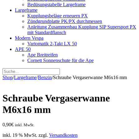
Bedüsungstabelle Largeframe
Largeframe
Kupplungsbeläge erneuern PX
Zündgrundplatte PK/PX durchmessen
Anleitung Zusammenbau Kupplung SIP Supersport PX
mit Standardflansch
Modern Vespa
Variomatik 2-Takt LX 50
APE 50
Ape Breitreifen
Cornett Sonnenschute für die Ape
Shop
/
Largeframe
/
Benzin
/
Schraube Vergaserwanne M6x16 mm
Schraube Vergaserwanne
M6x16 mm
0,90
€
inkl. MwSt.
inkl. 19 % MwSt.
zzgl.
Versandkosten