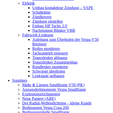
Elektrik
Umbau kontaktlose Zündung – VAPE
Schaltpläne
Zündkerzen
Zündung einstellen
Einbau SIP Tacho 2.0
Nachrüstung Blinker VBB
Fahrwerk-Lenkung
Anleitung zum Überholen der Vespa V50
Bremsen
Reifen montieren
Tachoantrieb erneuern
Trapezlenker abbauen
Trapezlenker Zusammenbau
Rundlenker montieren
Schwinge überholen
Lenksäule aufbauen
Sonstiges
Maße & Längen Smallframe V50 (PK)
Anzugsdrehmomente Vespa Smallframe
Explosionszeichnungen
Neue Papiere (ABE)
Der Radial-Wellendichtring – kleine Kunde
Bedüsungen Vespa Cosa 200
Bedüsungstabelle Smallframe