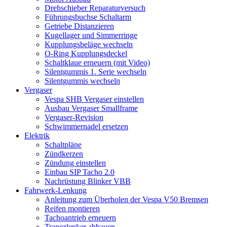
Drehschieber Reparaturversuch
Führungsbuchse Schaltarm
Getriebe Distanzieren
Kugellager und Simmerringe
Kupplungsbeläge wechseln
O-Ring Kupplungsdeckel
Schaltklaue erneuern (mit Video)
Silentgummis 1. Serie wechseln
Silentgummis wechseln
Vergaser
Vespa SHB Vergaser einstellen
Ausbau Vergaser Smallframe
Vergaser-Revision
Schwimmernadel ersetzen
Elektrik
Schaltpläne
Zündkerzen
Zündung einstellen
Einbau SIP Tacho 2.0
Nachrüstung Blinker VBB
Fahrwerk-Lenkung
Anleitung zum Überholen der Vespa V50 Bremsen
Reifen montieren
Tachoantrieb erneuern
Trapezlenker abbauen