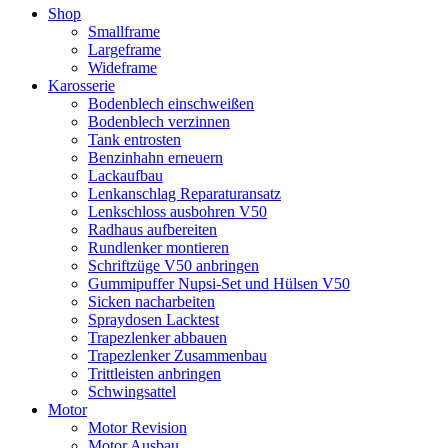
Shop
Smallframe
Largeframe
Wideframe
Karosserie
Bodenblech einschweißen
Bodenblech verzinnen
Tank entrosten
Benzinhahn erneuern
Lackaufbau
Lenkanschlag Reparaturansatz
Lenkschloss ausbohren V50
Radhaus aufbereiten
Rundlenker montieren
Schriftzüge V50 anbringen
Gummipuffer Nupsi-Set und Hülsen V50
Sicken nacharbeiten
Spraydosen Lacktest
Trapezlenker abbauen
Trapezlenker Zusammenbau
Trittleisten anbringen
Schwingsattel
Motor
Motor Revision
Motor Ausbau