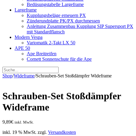
Bedüsungstabelle Largeframe
Largeframe
Kupplungsbeläge erneuern PX
Zündgrundplatte PK/PX durchmessen
Anleitung Zusammenbau Kupplung SIP Supersport PX
mit Standardflansch
Modern Vespa
Variomatik 2-Takt LX 50
APE 50
Ape Breitreifen
Cornett Sonnenschute für die Ape
Shop
/
Wideframe
/
Schrauben-Set Stoßdämpfer Wideframe
Schrauben-Set Stoßdämpfer
Wideframe
9,89
€
inkl. MwSt.
inkl. 19 % MwSt.
zzgl.
Versandkosten