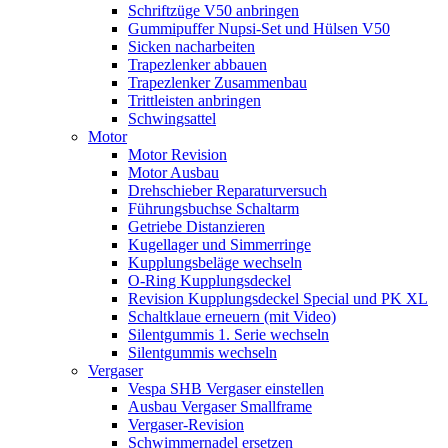
Schriftzüge V50 anbringen
Gummipuffer Nupsi-Set und Hülsen V50
Sicken nacharbeiten
Trapezlenker abbauen
Trapezlenker Zusammenbau
Trittleisten anbringen
Schwingsattel
Motor
Motor Revision
Motor Ausbau
Drehschieber Reparaturversuch
Führungsbuchse Schaltarm
Getriebe Distanzieren
Kugellager und Simmerringe
Kupplungsbeläge wechseln
O-Ring Kupplungsdeckel
Revision Kupplungsdeckel Special und PK XL
Schaltklaue erneuern (mit Video)
Silentgummis 1. Serie wechseln
Silentgummis wechseln
Vergaser
Vespa SHB Vergaser einstellen
Ausbau Vergaser Smallframe
Vergaser-Revision
Schwimmernadel ersetzen