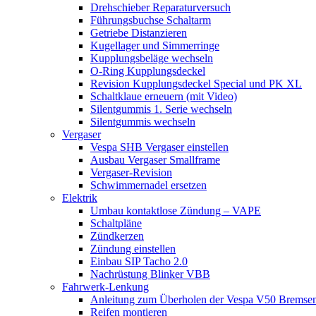
Drehschieber Reparaturversuch
Führungsbuchse Schaltarm
Getriebe Distanzieren
Kugellager und Simmerringe
Kupplungsbeläge wechseln
O-Ring Kupplungsdeckel
Revision Kupplungsdeckel Special und PK XL
Schaltklaue erneuern (mit Video)
Silentgummis 1. Serie wechseln
Silentgummis wechseln
Vergaser
Vespa SHB Vergaser einstellen
Ausbau Vergaser Smallframe
Vergaser-Revision
Schwimmernadel ersetzen
Elektrik
Umbau kontaktlose Zündung – VAPE
Schaltpläne
Zündkerzen
Zündung einstellen
Einbau SIP Tacho 2.0
Nachrüstung Blinker VBB
Fahrwerk-Lenkung
Anleitung zum Überholen der Vespa V50 Bremse
Reifen montieren