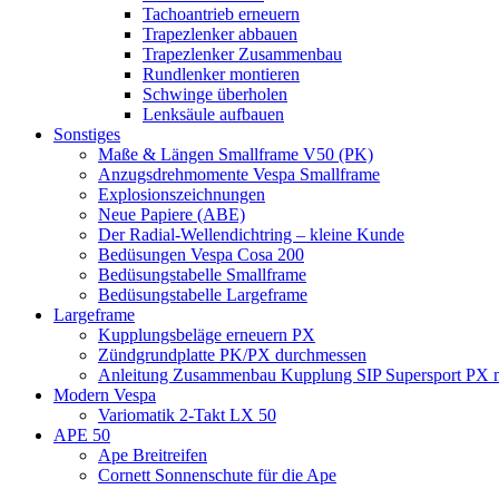
Tachoantrieb erneuern
Trapezlenker abbauen
Trapezlenker Zusammenbau
Rundlenker montieren
Schwinge überholen
Lenksäule aufbauen
Sonstiges
Maße & Längen Smallframe V50 (PK)
Anzugsdrehmomente Vespa Smallframe
Explosionszeichnungen
Neue Papiere (ABE)
Der Radial-Wellendichtring – kleine Kunde
Bedüsungen Vespa Cosa 200
Bedüsungstabelle Smallframe
Bedüsungstabelle Largeframe
Largeframe
Kupplungsbeläge erneuern PX
Zündgrundplatte PK/PX durchmessen
Anleitung Zusammenbau Kupplung SIP Supersport PX mi
Modern Vespa
Variomatik 2-Takt LX 50
APE 50
Ape Breitreifen
Cornett Sonnenschute für die Ape