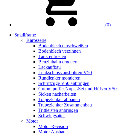
(0)
Smallframe
Karosserie
Bodenblech einschweißen
Bodenblech verzinnen
Tank entrosten
Benzinhahn erneuern
Lackaufbau
Lenkschloss ausbohren V50
Rundlenker montieren
Schriftzüge V50 anbringen
Gummipuffer Nupsi-Set und Hülsen V50
Sicken nacharbeiten
Trapezlenker abbauen
Trapezlenker Zusammenbau
Trittleisten anbringen
Schwingsattel
Motor
Motor Revision
Motor Ausbau