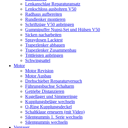
Lenkanschlag Reparaturansatz
Lenkschloss ausbohren V50
Radhaus aufbereiten
Rundlenker montieren
Schriftzüge V50 anbringen
Gummipuffer Nupsi-Set und Hülsen V50
Sicken nacharbeiten
Spraydosen Lacktest
Trapezlenker abbauen
Trapezlenker Zusammenbau
Trittleisten anbringen
Schwingsattel
Motor
Motor Revision
Motor Ausbau
Drehschieber Reparaturversuch
Führungsbuchse Schaltarm
Getriebe Distanzieren
Kugellager und Simmerringe
Kupplungsbeläge wechseln
O-Ring Kupplungsdeckel
Schaltklaue erneuern (mit Video)
Silentgummis 1. Serie wechseln
Silentgummis wechseln
Vergaser