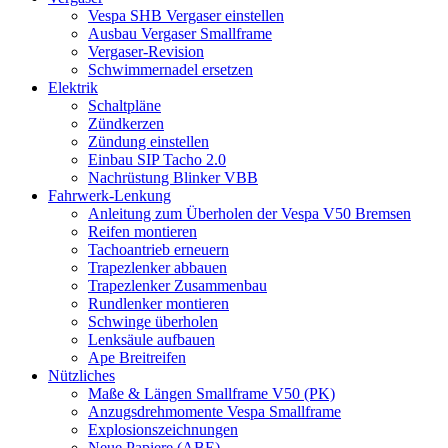
Vespa SHB Vergaser einstellen
Ausbau Vergaser Smallframe
Vergaser-Revision
Schwimmernadel ersetzen
Elektrik
Schaltpläne
Zündkerzen
Zündung einstellen
Einbau SIP Tacho 2.0
Nachrüstung Blinker VBB
Fahrwerk-Lenkung
Anleitung zum Überholen der Vespa V50 Bremsen
Reifen montieren
Tachoantrieb erneuern
Trapezlenker abbauen
Trapezlenker Zusammenbau
Rundlenker montieren
Schwinge überholen
Lenksäule aufbauen
Ape Breitreifen
Nützliches
Maße & Längen Smallframe V50 (PK)
Anzugsdrehmomente Vespa Smallframe
Explosionszeichnungen
Neue Papiere (ABE)