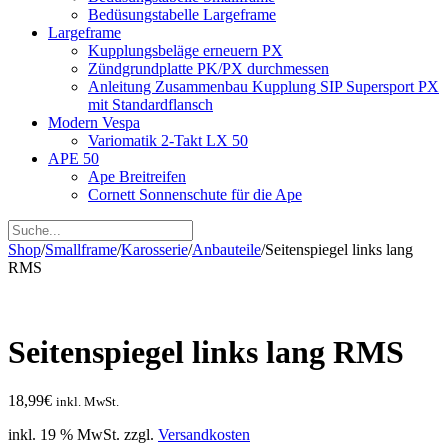
Bedüsungstabelle Largeframe
Largeframe
Kupplungsbeläge erneuern PX
Zündgrundplatte PK/PX durchmessen
Anleitung Zusammenbau Kupplung SIP Supersport PX
mit Standardflansch
Modern Vespa
Variomatik 2-Takt LX 50
APE 50
Ape Breitreifen
Cornett Sonnenschute für die Ape
Shop
/
Smallframe
/
Karosserie
/
Anbauteile
/
Seitenspiegel links lang
RMS
Seitenspiegel links lang RMS
18,99
€
inkl. MwSt.
inkl. 19 % MwSt.
zzgl.
Versandkosten