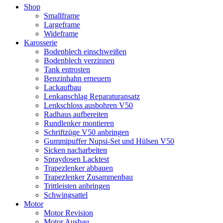
Shop
Smallframe
Largeframe
Wideframe
Karosserie
Bodenblech einschweißen
Bodenblech verzinnen
Tank entrosten
Benzinhahn erneuern
Lackaufbau
Lenkanschlag Reparaturansatz
Lenkschloss ausbohren V50
Radhaus aufbereiten
Rundlenker montieren
Schriftzüge V50 anbringen
Gummipuffer Nupsi-Set und Hülsen V50
Sicken nacharbeiten
Spraydosen Lacktest
Trapezlenker abbauen
Trapezlenker Zusammenbau
Trittleisten anbringen
Schwingsattel
Motor
Motor Revision
Motor Ausbau