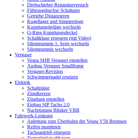
Drehschieber Reparaturversuch
Führungsbuchse Schaltarm
Getriebe Distanzieren
Kugellager und Simmerringe
Kupplungsbeläge wechseln
O-Ring Kupplungsdeckel
Schaltklaue erneuern (mit Video)
Silentgummis 1. Serie wechseln
Silentgummis wechseln
Vergaser
Vespa SHB Vergaser einstellen
Ausbau Vergaser Smallframe
Vergaser-Revision
Schwimmernadel ersetzen
Elektrik
Schaltpläne
Zündkerzen
Zündung einstellen
Einbau SIP Tacho 2.0
Nachrüstung Blinker VBB
Fahrwerk-Lenkung
Anleitung zum Überholen der Vespa V50 Bremsen
Reifen montieren
Tachoantrieb erneuern
Trapezlenker abbauen