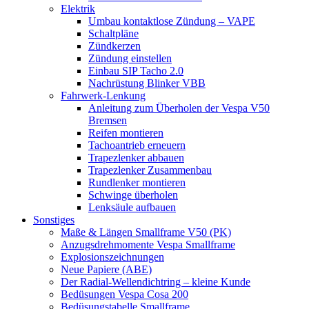
Elektrik
Umbau kontaktlose Zündung – VAPE
Schaltpläne
Zündkerzen
Zündung einstellen
Einbau SIP Tacho 2.0
Nachrüstung Blinker VBB
Fahrwerk-Lenkung
Anleitung zum Überholen der Vespa V50
Bremsen
Reifen montieren
Tachoantrieb erneuern
Trapezlenker abbauen
Trapezlenker Zusammenbau
Rundlenker montieren
Schwinge überholen
Lenksäule aufbauen
Sonstiges
Maße & Längen Smallframe V50 (PK)
Anzugsdrehmomente Vespa Smallframe
Explosionszeichnungen
Neue Papiere (ABE)
Der Radial-Wellendichtring – kleine Kunde
Bedüsungen Vespa Cosa 200
Bedüsungstabelle Smallframe