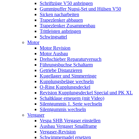
Schriftzüge V50 anbringen
Gummipuffer Nupsi-Set und Hülsen V50
Sicken nacharbeiten
Trapezlenker abbauen
Trapezlenker Zusammenbau
Trittleisten anbringen
Schwingsattel
Motor
Motor Revision
Motor Ausbau
Drehschieber Reparaturversuch
Führungsbuchse Schaltarm
Getriebe Distanzieren
Kugellager und Simmerringe
Kupplungsbeläge wechseln
O-Ring Kupplungsdeckel
Revision Kupplungsdeckel Special und PK XL
Schaltklaue erneuern (mit Video)
Silentgummis 1. Serie wechseln
Silentgummis wechseln
Vergaser
Vespa SHB Vergaser einstellen
Ausbau Vergaser Smallframe
Vergaser-Revision
Schwimmernadel ersetzen