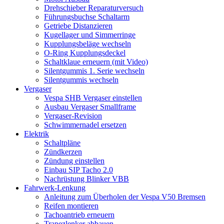
Drehschieber Reparaturversuch
Führungsbuchse Schaltarm
Getriebe Distanzieren
Kugellager und Simmerringe
Kupplungsbeläge wechseln
O-Ring Kupplungsdeckel
Schaltklaue erneuern (mit Video)
Silentgummis 1. Serie wechseln
Silentgummis wechseln
Vergaser
Vespa SHB Vergaser einstellen
Ausbau Vergaser Smallframe
Vergaser-Revision
Schwimmernadel ersetzen
Elektrik
Schaltpläne
Zündkerzen
Zündung einstellen
Einbau SIP Tacho 2.0
Nachrüstung Blinker VBB
Fahrwerk-Lenkung
Anleitung zum Überholen der Vespa V50 Bremsen
Reifen montieren
Tachoantrieb erneuern
Trapezlenker abbauen