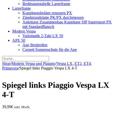
Bedüsungstabelle Largeframe
Largeframe
Kupplungsbeläge erneuern PX
Zündgrundplatte PK/PX durchmessen
Anleitung Zusammenbau Kupplung SIP Supersport PX
mit Standardflansch
Modern Vespa
Variomatik 2-Takt LX 50
APE 50
Ape Breitreifen
Cornett Sonnenschute für die Ape
Shop
/
Modern Vespa und Piaggio
/
Vespa LX, ET2, ET4,
Primavera
/
Spiegel links Piaggio Vespa LX 4-T
Spiegel links Piaggio Vespa LX
4-T
39,99
€
inkl. MwSt.