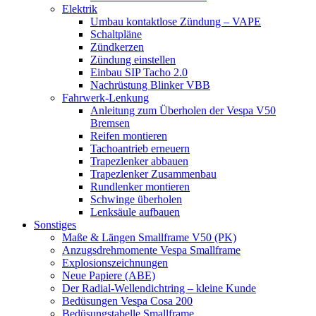
Elektrik
Umbau kontaktlose Zündung – VAPE
Schaltpläne
Zündkerzen
Zündung einstellen
Einbau SIP Tacho 2.0
Nachrüstung Blinker VBB
Fahrwerk-Lenkung
Anleitung zum Überholen der Vespa V50
Bremsen
Reifen montieren
Tachoantrieb erneuern
Trapezlenker abbauen
Trapezlenker Zusammenbau
Rundlenker montieren
Schwinge überholen
Lenksäule aufbauen
Sonstiges
Maße & Längen Smallframe V50 (PK)
Anzugsdrehmomente Vespa Smallframe
Explosionszeichnungen
Neue Papiere (ABE)
Der Radial-Wellendichtring – kleine Kunde
Bedüsungen Vespa Cosa 200
Bedüsungstabelle Smallframe