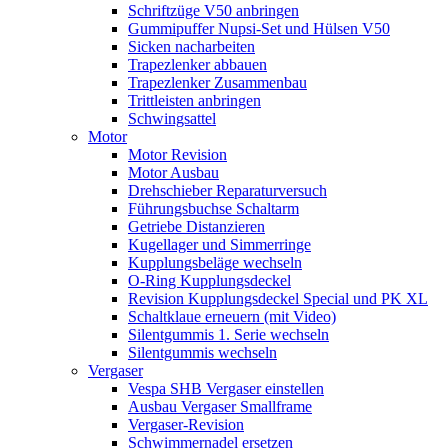
Schriftzüge V50 anbringen
Gummipuffer Nupsi-Set und Hülsen V50
Sicken nacharbeiten
Trapezlenker abbauen
Trapezlenker Zusammenbau
Trittleisten anbringen
Schwingsattel
Motor
Motor Revision
Motor Ausbau
Drehschieber Reparaturversuch
Führungsbuchse Schaltarm
Getriebe Distanzieren
Kugellager und Simmerringe
Kupplungsbeläge wechseln
O-Ring Kupplungsdeckel
Revision Kupplungsdeckel Special und PK XL
Schaltklaue erneuern (mit Video)
Silentgummis 1. Serie wechseln
Silentgummis wechseln
Vergaser
Vespa SHB Vergaser einstellen
Ausbau Vergaser Smallframe
Vergaser-Revision
Schwimmernadel ersetzen