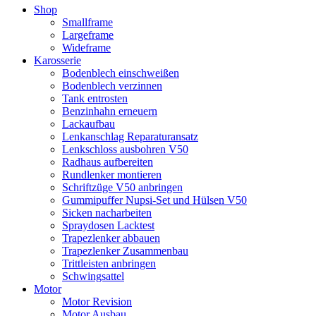
Shop
Smallframe
Largeframe
Wideframe
Karosserie
Bodenblech einschweißen
Bodenblech verzinnen
Tank entrosten
Benzinhahn erneuern
Lackaufbau
Lenkanschlag Reparaturansatz
Lenkschloss ausbohren V50
Radhaus aufbereiten
Rundlenker montieren
Schriftzüge V50 anbringen
Gummipuffer Nupsi-Set und Hülsen V50
Sicken nacharbeiten
Spraydosen Lacktest
Trapezlenker abbauen
Trapezlenker Zusammenbau
Trittleisten anbringen
Schwingsattel
Motor
Motor Revision
Motor Ausbau