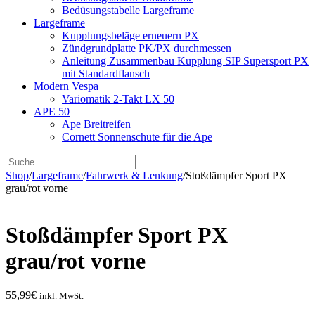
Bedüsungstabelle Largeframe
Largeframe
Kupplungsbeläge erneuern PX
Zündgrundplatte PK/PX durchmessen
Anleitung Zusammenbau Kupplung SIP Supersport PX
mit Standardflansch
Modern Vespa
Variomatik 2-Takt LX 50
APE 50
Ape Breitreifen
Cornett Sonnenschute für die Ape
Shop
/
Largeframe
/
Fahrwerk & Lenkung
/
Stoßdämpfer Sport PX
grau/rot vorne
Stoßdämpfer Sport PX
grau/rot vorne
55,99
€
inkl. MwSt.