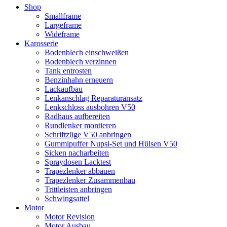
Shop
Smallframe
Largeframe
Wideframe
Karosserie
Bodenblech einschweißen
Bodenblech verzinnen
Tank entrosten
Benzinhahn erneuern
Lackaufbau
Lenkanschlag Reparaturansatz
Lenkschloss ausbohren V50
Radhaus aufbereiten
Rundlenker montieren
Schriftzüge V50 anbringen
Gummipuffer Nupsi-Set und Hülsen V50
Sicken nacharbeiten
Spraydosen Lacktest
Trapezlenker abbauen
Trapezlenker Zusammenbau
Trittleisten anbringen
Schwingsattel
Motor
Motor Revision
Motor Ausbau