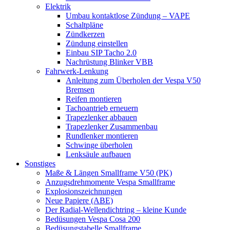
Elektrik
Umbau kontaktlose Zündung – VAPE
Schaltpläne
Zündkerzen
Zündung einstellen
Einbau SIP Tacho 2.0
Nachrüstung Blinker VBB
Fahrwerk-Lenkung
Anleitung zum Überholen der Vespa V50
Bremsen
Reifen montieren
Tachoantrieb erneuern
Trapezlenker abbauen
Trapezlenker Zusammenbau
Rundlenker montieren
Schwinge überholen
Lenksäule aufbauen
Sonstiges
Maße & Längen Smallframe V50 (PK)
Anzugsdrehmomente Vespa Smallframe
Explosionszeichnungen
Neue Papiere (ABE)
Der Radial-Wellendichtring – kleine Kunde
Bedüsungen Vespa Cosa 200
Bedüsungstabelle Smallframe