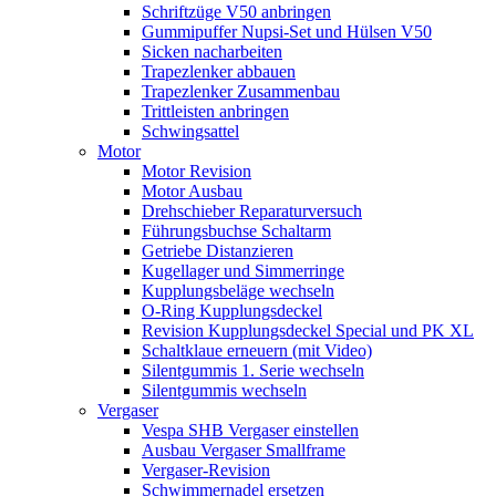
Schriftzüge V50 anbringen
Gummipuffer Nupsi-Set und Hülsen V50
Sicken nacharbeiten
Trapezlenker abbauen
Trapezlenker Zusammenbau
Trittleisten anbringen
Schwingsattel
Motor
Motor Revision
Motor Ausbau
Drehschieber Reparaturversuch
Führungsbuchse Schaltarm
Getriebe Distanzieren
Kugellager und Simmerringe
Kupplungsbeläge wechseln
O-Ring Kupplungsdeckel
Revision Kupplungsdeckel Special und PK XL
Schaltklaue erneuern (mit Video)
Silentgummis 1. Serie wechseln
Silentgummis wechseln
Vergaser
Vespa SHB Vergaser einstellen
Ausbau Vergaser Smallframe
Vergaser-Revision
Schwimmernadel ersetzen