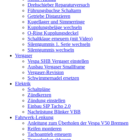
Drehschieber Reparaturversuch
Führungsbuchse Schaltarm
Getriebe Distanzieren
Kugellager und Simmerringe
Kupplungsbeläge wechseln
O-Ring Kupplungsdeckel
Schaltklaue erneuern (mit Video)
Silentgummis 1. Serie wechseln
Silentgummis wechseln
Vergaser
Vespa SHB Vergaser einstellen
Ausbau Vergaser Smallframe
Vergaser-Revision
Schwimmernadel ersetzen
Elektrik
Schaltpläne
Zündkerzen
Zündung einstellen
Einbau SIP Tacho 2.0
Nachrüstung Blinker VBB
Fahrwerk-Lenkung
Anleitung zum Überholen der Vespa V50 Bremsen
Reifen montieren
Tachoantrieb erneuern
Trapezlenker abbauen