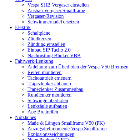
Vespa SHB Vergaser einstellen
Ausbau Vergaser Smallframe
Vergaser-Revision
Schwimmernadel ersetzen
Elektrik
Schaltpläne
Zündkerzen
Zündung einstellen
Einbau SIP Tacho 2.0
Nachrüstung Blinker VBB
Fahrwerk-Lenkung
Anleitung zum Überholen der Vespa V50 Bremsen
Reifen montieren
Tachoantrieb erneuern
Trapezlenker abbauen
Trapezlenker Zusammenbau
Rundlenker montieren
Schwinge überholen
Lenksäule aufbauen
Ape Breitreifen
Nützliches
Maße & Längen Smallframe V50 (PK)
Anzugsdrehmomente Vespa Smallframe
Explosionszeichnungen
Neue Papiere (ABE)