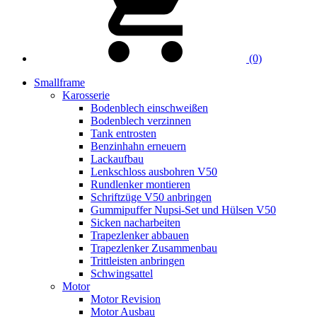
(0)
Smallframe
Karosserie
Bodenblech einschweißen
Bodenblech verzinnen
Tank entrosten
Benzinhahn erneuern
Lackaufbau
Lenkschloss ausbohren V50
Rundlenker montieren
Schriftzüge V50 anbringen
Gummipuffer Nupsi-Set und Hülsen V50
Sicken nacharbeiten
Trapezlenker abbauen
Trapezlenker Zusammenbau
Trittleisten anbringen
Schwingsattel
Motor
Motor Revision
Motor Ausbau