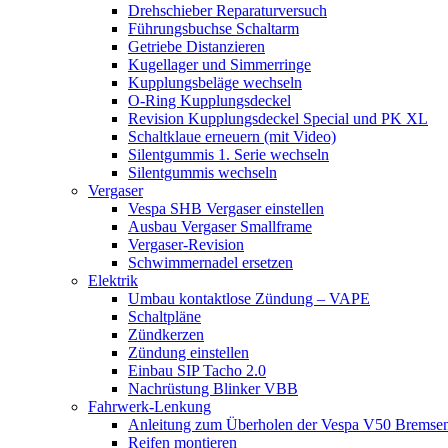
Drehschieber Reparaturversuch
Führungsbuchse Schaltarm
Getriebe Distanzieren
Kugellager und Simmerringe
Kupplungsbeläge wechseln
O-Ring Kupplungsdeckel
Revision Kupplungsdeckel Special und PK XL
Schaltklaue erneuern (mit Video)
Silentgummis 1. Serie wechseln
Silentgummis wechseln
Vergaser
Vespa SHB Vergaser einstellen
Ausbau Vergaser Smallframe
Vergaser-Revision
Schwimmernadel ersetzen
Elektrik
Umbau kontaktlose Zündung – VAPE
Schaltpläne
Zündkerzen
Zündung einstellen
Einbau SIP Tacho 2.0
Nachrüstung Blinker VBB
Fahrwerk-Lenkung
Anleitung zum Überholen der Vespa V50 Bremse
Reifen montieren