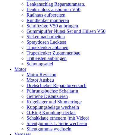
Lenkanschlag Reparaturansatz
Lenkschloss ausbohren V50
Radhaus aufbereiten
Rundlenker montieren
Schriftzüge V50 anbringen
Gummipuffer Nupsi-Set und Hülsen V50
Sicken nacharbeiten
Spraydosen Lacktest
Trapezlenker abbauen
Trapezlenker Zusammenbau
Trittleisten anbringen
Schwingsattel
Motor
Motor Revision
Motor Ausbau
Drehschieber Reparaturversuch
Führungsbuchse Schaltarm
Getriebe Distanzieren
Kugellager und Simmerringe
Kupplungsbeläge wechseln
O-Ring Kupplungsdeckel
Schaltklaue erneuern (mit Video)
Silentgummis 1. Serie wechseln
Silentgummis wechseln
Vergaser