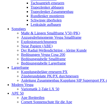
Tachoantrieb erneuern
Trapezlenker abbauen
Trapezlenker Zusammenbau
Rundlenker montieren
Schwinge überholen
Lenksäule aufbauen
Sonstiges
Maße & Längen Smallframe V50 (PK)
Anzugsdrehmomente Vespa Smallframe
Explosionszeichnungen
Neue Papiere (ABE)
Der Radial-Wellendichtring – kleine Kunde
Bedüsungen Vespa Cosa 200
Bedüsungstabelle Smallframe
Bedüsungstabelle Largeframe
Largeframe
Kupplungsbeläge erneuern PX
Zündgrundplatte PK/PX durchmessen
Anleitung Zusammenbau Kupplung SIP Supersport PX mi
Modern Vespa
Variomatik 2-Takt LX 50
APE 50
Ape Breitreifen
Cornett Sonnenschute für die Ape