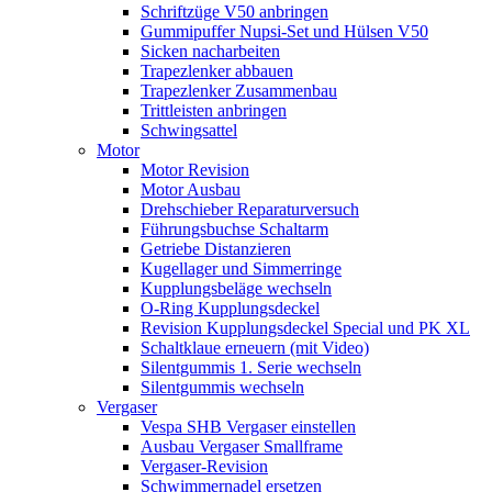
Schriftzüge V50 anbringen
Gummipuffer Nupsi-Set und Hülsen V50
Sicken nacharbeiten
Trapezlenker abbauen
Trapezlenker Zusammenbau
Trittleisten anbringen
Schwingsattel
Motor
Motor Revision
Motor Ausbau
Drehschieber Reparaturversuch
Führungsbuchse Schaltarm
Getriebe Distanzieren
Kugellager und Simmerringe
Kupplungsbeläge wechseln
O-Ring Kupplungsdeckel
Revision Kupplungsdeckel Special und PK XL
Schaltklaue erneuern (mit Video)
Silentgummis 1. Serie wechseln
Silentgummis wechseln
Vergaser
Vespa SHB Vergaser einstellen
Ausbau Vergaser Smallframe
Vergaser-Revision
Schwimmernadel ersetzen