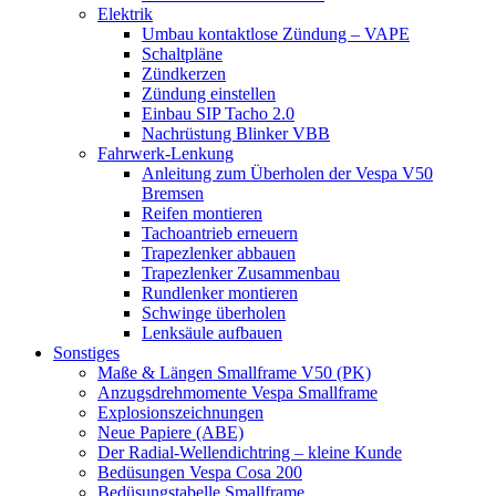
Elektrik
Umbau kontaktlose Zündung – VAPE
Schaltpläne
Zündkerzen
Zündung einstellen
Einbau SIP Tacho 2.0
Nachrüstung Blinker VBB
Fahrwerk-Lenkung
Anleitung zum Überholen der Vespa V50
Bremsen
Reifen montieren
Tachoantrieb erneuern
Trapezlenker abbauen
Trapezlenker Zusammenbau
Rundlenker montieren
Schwinge überholen
Lenksäule aufbauen
Sonstiges
Maße & Längen Smallframe V50 (PK)
Anzugsdrehmomente Vespa Smallframe
Explosionszeichnungen
Neue Papiere (ABE)
Der Radial-Wellendichtring – kleine Kunde
Bedüsungen Vespa Cosa 200
Bedüsungstabelle Smallframe