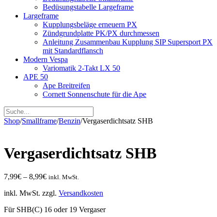
Bedüsungstabelle Largeframe
Largeframe
Kupplungsbeläge erneuern PX
Zündgrundplatte PK/PX durchmessen
Anleitung Zusammenbau Kupplung SIP Supersport PX
mit Standardflansch
Modern Vespa
Variomatik 2-Takt LX 50
APE 50
Ape Breitreifen
Cornett Sonnenschute für die Ape
Shop
/
Smallframe
/
Benzin
/
Vergaserdichtsatz SHB
Vergaserdichtsatz SHB
7,99
€
–
8,99
€
inkl. MwSt.
inkl. MwSt.
zzgl.
Versandkosten
Für SHB(C) 16 oder 19 Vergaser