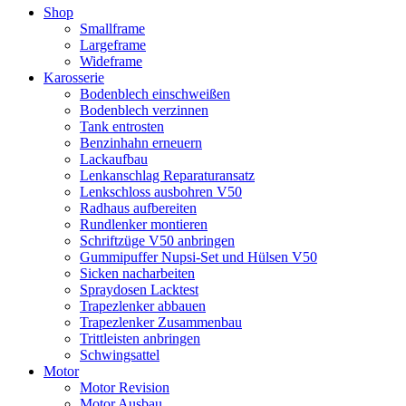
Shop
Smallframe
Largeframe
Wideframe
Karosserie
Bodenblech einschweißen
Bodenblech verzinnen
Tank entrosten
Benzinhahn erneuern
Lackaufbau
Lenkanschlag Reparaturansatz
Lenkschloss ausbohren V50
Radhaus aufbereiten
Rundlenker montieren
Schriftzüge V50 anbringen
Gummipuffer Nupsi-Set und Hülsen V50
Sicken nacharbeiten
Spraydosen Lacktest
Trapezlenker abbauen
Trapezlenker Zusammenbau
Trittleisten anbringen
Schwingsattel
Motor
Motor Revision
Motor Ausbau