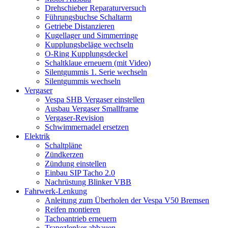
Drehschieber Reparaturversuch
Führungsbuchse Schaltarm
Getriebe Distanzieren
Kugellager und Simmerringe
Kupplungsbeläge wechseln
O-Ring Kupplungsdeckel
Schaltklaue erneuern (mit Video)
Silentgummis 1. Serie wechseln
Silentgummis wechseln
Vergaser
Vespa SHB Vergaser einstellen
Ausbau Vergaser Smallframe
Vergaser-Revision
Schwimmernadel ersetzen
Elektrik
Schaltpläne
Zündkerzen
Zündung einstellen
Einbau SIP Tacho 2.0
Nachrüstung Blinker VBB
Fahrwerk-Lenkung
Anleitung zum Überholen der Vespa V50 Bremsen
Reifen montieren
Tachoantrieb erneuern
Trapezlenker abbauen