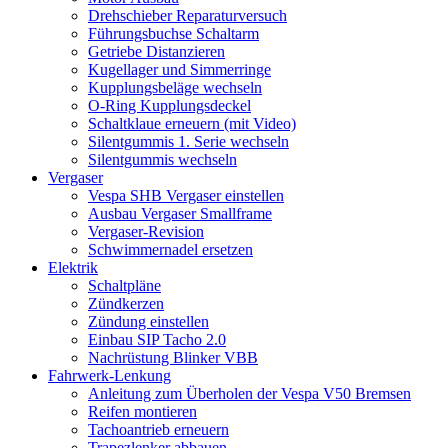
Drehschieber Reparaturversuch
Führungsbuchse Schaltarm
Getriebe Distanzieren
Kugellager und Simmerringe
Kupplungsbeläge wechseln
O-Ring Kupplungsdeckel
Schaltklaue erneuern (mit Video)
Silentgummis 1. Serie wechseln
Silentgummis wechseln
Vergaser
Vespa SHB Vergaser einstellen
Ausbau Vergaser Smallframe
Vergaser-Revision
Schwimmernadel ersetzen
Elektrik
Schaltpläne
Zündkerzen
Zündung einstellen
Einbau SIP Tacho 2.0
Nachrüstung Blinker VBB
Fahrwerk-Lenkung
Anleitung zum Überholen der Vespa V50 Bremsen
Reifen montieren
Tachoantrieb erneuern
Trapezlenker abbauen