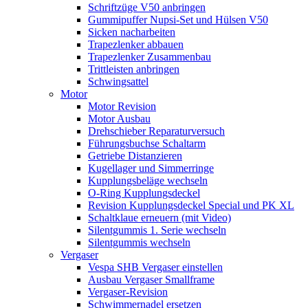
Schriftzüge V50 anbringen
Gummipuffer Nupsi-Set und Hülsen V50
Sicken nacharbeiten
Trapezlenker abbauen
Trapezlenker Zusammenbau
Trittleisten anbringen
Schwingsattel
Motor
Motor Revision
Motor Ausbau
Drehschieber Reparaturversuch
Führungsbuchse Schaltarm
Getriebe Distanzieren
Kugellager und Simmerringe
Kupplungsbeläge wechseln
O-Ring Kupplungsdeckel
Revision Kupplungsdeckel Special und PK XL
Schaltklaue erneuern (mit Video)
Silentgummis 1. Serie wechseln
Silentgummis wechseln
Vergaser
Vespa SHB Vergaser einstellen
Ausbau Vergaser Smallframe
Vergaser-Revision
Schwimmernadel ersetzen