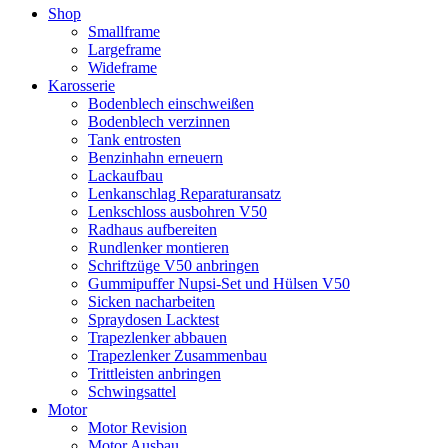
Shop
Smallframe
Largeframe
Wideframe
Karosserie
Bodenblech einschweißen
Bodenblech verzinnen
Tank entrosten
Benzinhahn erneuern
Lackaufbau
Lenkanschlag Reparaturansatz
Lenkschloss ausbohren V50
Radhaus aufbereiten
Rundlenker montieren
Schriftzüge V50 anbringen
Gummipuffer Nupsi-Set und Hülsen V50
Sicken nacharbeiten
Spraydosen Lacktest
Trapezlenker abbauen
Trapezlenker Zusammenbau
Trittleisten anbringen
Schwingsattel
Motor
Motor Revision
Motor Ausbau