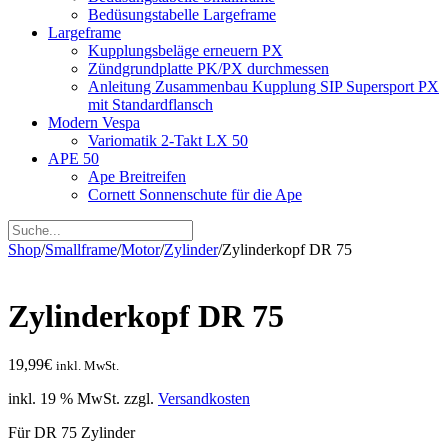
Bedüsungstabelle Largeframe
Largeframe
Kupplungsbeläge erneuern PX
Zündgrundplatte PK/PX durchmessen
Anleitung Zusammenbau Kupplung SIP Supersport PX
mit Standardflansch
Modern Vespa
Variomatik 2-Takt LX 50
APE 50
Ape Breitreifen
Cornett Sonnenschute für die Ape
Shop
/
Smallframe
/
Motor
/
Zylinder
/
Zylinderkopf DR 75
Zylinderkopf DR 75
19,99
€
inkl. MwSt.
inkl. 19 % MwSt.
zzgl.
Versandkosten
Für DR 75 Zylinder