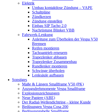
Elektrik
Umbau kontaktlose Zündung – VAPE
Schaltpläne
Zündkerzen
Zündung einstellen
Einbau SIP Tacho 2.0
Nachrüstung Blinker VBB
Fahrwerk-Lenkung
Anleitung zum Überholen der Vespa V50
Bremsen
Reifen montieren
Tachoantrieb erneuern
Trapezlenker abbauen
Trapezlenker Zusammenbau
Rundlenker montieren
Schwinge überholen
Lenksäule aufbauen
Sonstiges
Maße & Längen Smallframe V50 (PK)
Anzugsdrehmomente Vespa Smallframe
Explosionszeichnungen
Neue Papiere (ABE)
Der Radial-Wellendichtring – kleine Kunde
Bedüsungen Vespa Cosa 200
Bedüsungstabelle Smallframe