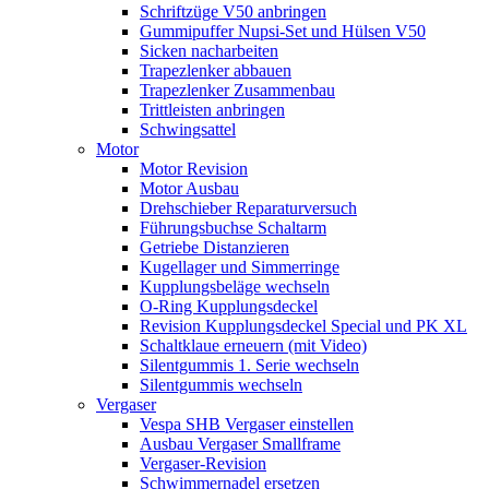
Schriftzüge V50 anbringen
Gummipuffer Nupsi-Set und Hülsen V50
Sicken nacharbeiten
Trapezlenker abbauen
Trapezlenker Zusammenbau
Trittleisten anbringen
Schwingsattel
Motor
Motor Revision
Motor Ausbau
Drehschieber Reparaturversuch
Führungsbuchse Schaltarm
Getriebe Distanzieren
Kugellager und Simmerringe
Kupplungsbeläge wechseln
O-Ring Kupplungsdeckel
Revision Kupplungsdeckel Special und PK XL
Schaltklaue erneuern (mit Video)
Silentgummis 1. Serie wechseln
Silentgummis wechseln
Vergaser
Vespa SHB Vergaser einstellen
Ausbau Vergaser Smallframe
Vergaser-Revision
Schwimmernadel ersetzen