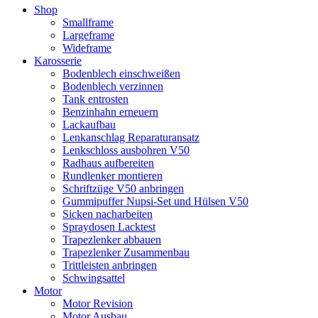
Shop
Smallframe
Largeframe
Wideframe
Karosserie
Bodenblech einschweißen
Bodenblech verzinnen
Tank entrosten
Benzinhahn erneuern
Lackaufbau
Lenkanschlag Reparaturansatz
Lenkschloss ausbohren V50
Radhaus aufbereiten
Rundlenker montieren
Schriftzüge V50 anbringen
Gummipuffer Nupsi-Set und Hülsen V50
Sicken nacharbeiten
Spraydosen Lacktest
Trapezlenker abbauen
Trapezlenker Zusammenbau
Trittleisten anbringen
Schwingsattel
Motor
Motor Revision
Motor Ausbau