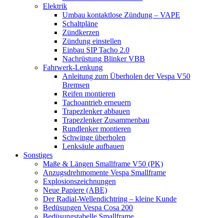
Elektrik
Umbau kontaktlose Zündung – VAPE
Schaltpläne
Zündkerzen
Zündung einstellen
Einbau SIP Tacho 2.0
Nachrüstung Blinker VBB
Fahrwerk-Lenkung
Anleitung zum Überholen der Vespa V50
Bremsen
Reifen montieren
Tachoantrieb erneuern
Trapezlenker abbauen
Trapezlenker Zusammenbau
Rundlenker montieren
Schwinge überholen
Lenksäule aufbauen
Sonstiges
Maße & Längen Smallframe V50 (PK)
Anzugsdrehmomente Vespa Smallframe
Explosionszeichnungen
Neue Papiere (ABE)
Der Radial-Wellendichtring – kleine Kunde
Bedüsungen Vespa Cosa 200
Bedüsungstabelle Smallframe