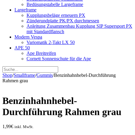
Bedüsungstabelle Largeframe
Largeframe
Kupplungsbeläge erneuern PX
Zündgrundplatte PK/PX durchmessen
Anleitung Zusammenbau Kupplung SIP Supersport PX
mit Standardflansch
Modern Vespa
Variomatik 2-Takt LX 50
APE 50
Ape Breitreifen
Cornett Sonnenschute für die Ape
Shop
/
Smallframe
/
Gummis
/
Benzinhahnhebel-Durchführung
Rahmen grau
Benzinhahnhebel-
Durchführung Rahmen grau
1,99
€
inkl. MwSt.