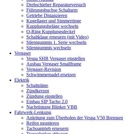
Drehschieber Reparaturversuch
Führungsbuchse Schaltarm
Getriebe Distanzieren
Kugellager und Simmerringe
Kupplungsbeläge wechseln
O-Ring Kupplungsdeckel
Schaltklaue erneuern (mit Video)
Silentgummis 1. Serie wechseln
Silentgummis wechseln
Vergaser
Vespa SHB Vergaser einstellen
Ausbau Vergaser Smallframe
Vergaser-Revision
Schwimmernadel ersetzen
Elektrik
Schaltpläne
Zündkerzen
Zündung einstellen
Einbau SIP Tacho 2.0
Nachrüstung Blinker VBB
Fahrwerk-Lenkung
Anleitung zum Überholen der Vespa V50 Bremsen
Reifen montieren
Tachoantrieb erneuern
Trapezlenker abbauen