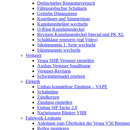
Drehschieber Reparaturversuch
Führungsbuchse Schaltarm
Getriebe Distanzieren
Kugellager und Simmerringe
Kupplungsbeläge wechseln
O-Ring Kupplungsdeckel
Revision Kupplungsdeckel Special und PK XL
Schaltklaue erneuern (mit Video)
Silentgummis 1. Serie wechseln
Silentgummis wechseln
Vergaser
Vespa SHB Vergaser einstellen
Ausbau Vergaser Smallframe
Vergaser-Revision
Schwimmernadel ersetzen
Elektrik
Umbau kontaktlose Zündung – VAPE
Schaltpläne
Zündkerzen
Zündung einstellen
Einbau SIP Tacho 2.0
Nachrüstung Blinker VBB
Fahrwerk-Lenkung
Anleitung zum Überholen der Vespa V50 Bremse
Reifen montieren