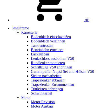
(0)
Smallframe
Karosserie
Bodenblech einschweißen
Bodenblech verzinnen
Tank entrosten
Benzinhahn erneuern
Lackaufbau
Lenkschloss ausbohren V50
Rundlenker montieren
Schriftzüge V50 anbringen
Gummipuffer Nupsi-Set und Hülsen V50
Sicken nacharbeiten
Trapezlenker abbauen
Trapezlenker Zusammenbau
Trittleisten anbringen
Schwingsattel
Motor
Motor Revision
Motor Ausbau