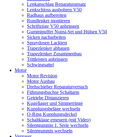
Lenkanschlag Reparaturansatz
Lenkschloss ausbohren V50
Radhaus aufbereiten
Rundlenker montieren
Schriftzüge V50 anbringen
Gummipuffer Nupsi-Set und Hülsen V50
Sicken nacharbeiten
Spraydosen Lacktest
Trapezlenker abbauen
Trapezlenker Zusammenbau
Trittleisten anbringen
Schwingsattel
Motor
Motor Revision
Motor Ausbau
Drehschieber Reparaturversuch
Führungsbuchse Schaltarm
Getriebe Distanzieren
Kugellager und Simmerringe
Kupplungsbeläge wechseln
O-Ring Kupplungsdeckel
Schaltklaue erneuern (mit Video)
Silentgummis 1. Serie wechseln
Silentgummis wechseln
Vergaser