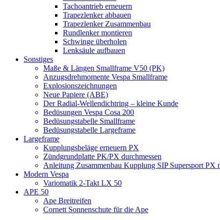
Tachoantrieb erneuern
Trapezlenker abbauen
Trapezlenker Zusammenbau
Rundlenker montieren
Schwinge überholen
Lenksäule aufbauen
Sonstiges
Maße & Längen Smallframe V50 (PK)
Anzugsdrehmomente Vespa Smallframe
Explosionszeichnungen
Neue Papiere (ABE)
Der Radial-Wellendichtring – kleine Kunde
Bedüsungen Vespa Cosa 200
Bedüsungstabelle Smallframe
Bedüsungstabelle Largeframe
Largeframe
Kupplungsbeläge erneuern PX
Zündgrundplatte PK/PX durchmessen
Anleitung Zusammenbau Kupplung SIP Supersport PX mi
Modern Vespa
Variomatik 2-Takt LX 50
APE 50
Ape Breitreifen
Cornett Sonnenschute für die Ape