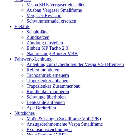
Vespa SHB Vergaser einstellen
Ausbau Vergaser Smallframe
Vergaser-Revision
Schwimmernadel ersetzen
Elektrik
Schaltpläne
Zündkerzen
Zündung einstellen
Einbau SIP Tacho 2.0
Nachrüstung Blinker VBB
Fahrwerk-Lenkung
Anleitung zum Überholen der Vespa V50 Bremsen
Reifen montieren
Tachoantrieb erneuern
Trapezlenker abbauen
Trapezlenker Zusammenbau
Rundlenker montieren
Schwinge überholen
Lenksäule aufbauen
Ape Breitreifen
Nützliches
Maße & Längen Smallframe V50 (PK)
Anzugsdrehmomente Vespa Smallframe
Explosionszeichnungen
Neue Papiere (ABE)