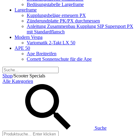
Bedüsungstabelle Largeframe
Largeframe
Kupplungsbeläge erneuern PX
Zündgrundplatte PK/PX durchmessen
Anleitung Zusammenbau Kupplung SIP Supersport PX
mit Standardflansch
Modern Vespa
Variomatik 2-Takt LX 50
APE 50
Ape Breitreifen
Cornett Sonnenschute für die Ape
Shop
/
Scooter Specials
Alle Kategorien
Suche