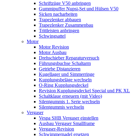
Schriftzüge V50 anbringen
Gummipuffer Nupsi-Set und Hülsen V50
Sicken nacharbeiten
Trapezlenker abbauen
Trapezlenker Zusammenbau
Trittleisten anbringen
Schwingsattel
Motor
Motor Revision
Motor Ausbau
Drehschieber Reparaturversuch
Führungsbuchse Schaltarm
Getriebe Distanzieren
Kugellager und Simmerringe
Kupplungsbeläge wechseln
O-Ring Kupplungsdeckel
Revision Kupplungsdeckel Special und PK XL
Schaltklaue erneuern (mit Video)
Silentgummis 1. Serie wechseln
Silentgummis wechseln
Vergaser
Vespa SHB Vergaser einstellen
Ausbau Vergaser Smallframe
Vergaser-Revision
Schwimmernadel ersetzen