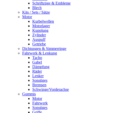
Schriftzüge & Embleme
Blech
Kits / Sets / Sätze
Motor
Kurbelwellen
Motorlager
Kupplung
Zylinder
Auspuff
Getriebe
Dichtungen & Simmerringe
Fahrwerk & Lenkung
Tacho
Gabel
Dämpfung
Räder
Lenker
Sonstiges
Bremsen
Schwinge/Vorderachse
Gummis
Motor
Fahrwerk
Sonstiges
Griffe