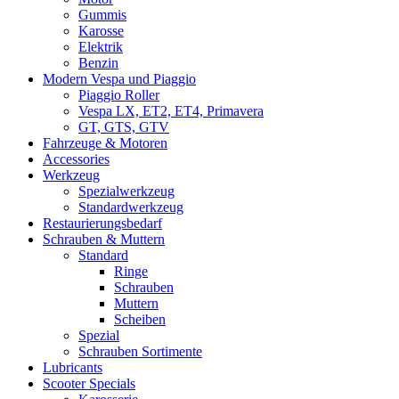
Gummis
Karosse
Elektrik
Benzin
Modern Vespa und Piaggio
Piaggio Roller
Vespa LX, ET2, ET4, Primavera
GT, GTS, GTV
Fahrzeuge & Motoren
Accessories
Werkzeug
Spezialwerkzeug
Standardwerkzeug
Restaurierungsbedarf
Schrauben & Muttern
Standard
Ringe
Schrauben
Muttern
Scheiben
Spezial
Schrauben Sortimente
Lubricants
Scooter Specials