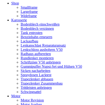
Shop
Smallframe
Largeframe
Wideframe
Karosserie
Bodenblech einschweißen
Bodenblech verzinnen
Tank entrosten
Benzinhahn erneuern
Lackaufbau
Lenkanschlag Reparaturansatz
Lenkschloss ausbohren V50
Radhaus aufbereiten
Rundlenker montieren
Schriftzüge V50 anbringen
Gummipuffer Nupsi-Set und Hülsen V50
Sicken nacharbeiten
Spraydosen Lacktest
Trapezlenker abbauen
Trapezlenker Zusammenbau
Trittleisten anbringen
Schwingsattel
Motor
Motor Revision
Motor Ausbau