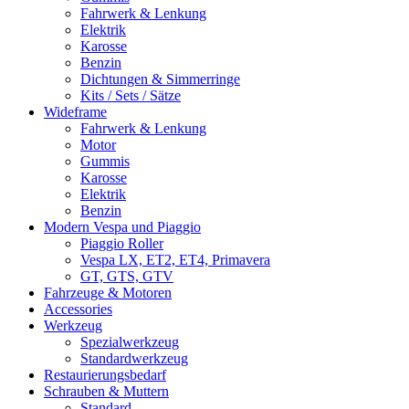
Fahrwerk & Lenkung
Elektrik
Karosse
Benzin
Dichtungen & Simmerringe
Kits / Sets / Sätze
Wideframe
Fahrwerk & Lenkung
Motor
Gummis
Karosse
Elektrik
Benzin
Modern Vespa und Piaggio
Piaggio Roller
Vespa LX, ET2, ET4, Primavera
GT, GTS, GTV
Fahrzeuge & Motoren
Accessories
Werkzeug
Spezialwerkzeug
Standardwerkzeug
Restaurierungsbedarf
Schrauben & Muttern
Standard