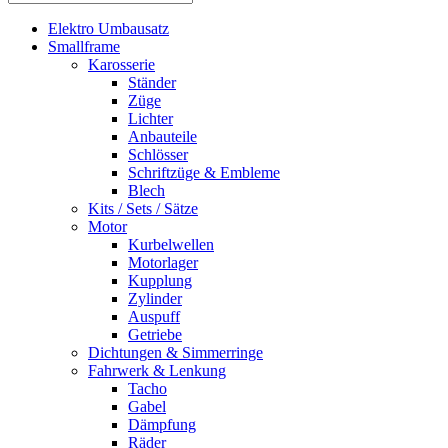
Elektro Umbausatz
Smallframe
Karosserie
Ständer
Züge
Lichter
Anbauteile
Schlösser
Schriftzüge & Embleme
Blech
Kits / Sets / Sätze
Motor
Kurbelwellen
Motorlager
Kupplung
Zylinder
Auspuff
Getriebe
Dichtungen & Simmerringe
Fahrwerk & Lenkung
Tacho
Gabel
Dämpfung
Räder