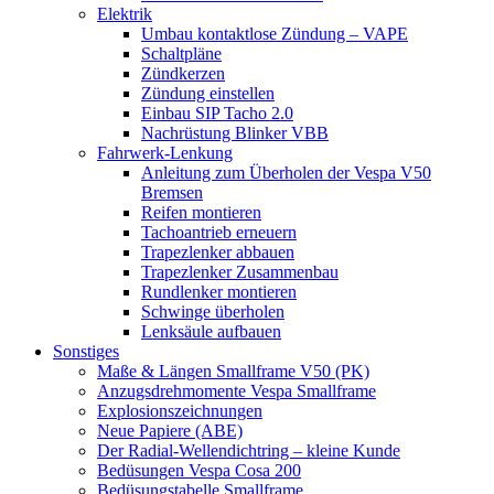
Elektrik
Umbau kontaktlose Zündung – VAPE
Schaltpläne
Zündkerzen
Zündung einstellen
Einbau SIP Tacho 2.0
Nachrüstung Blinker VBB
Fahrwerk-Lenkung
Anleitung zum Überholen der Vespa V50
Bremsen
Reifen montieren
Tachoantrieb erneuern
Trapezlenker abbauen
Trapezlenker Zusammenbau
Rundlenker montieren
Schwinge überholen
Lenksäule aufbauen
Sonstiges
Maße & Längen Smallframe V50 (PK)
Anzugsdrehmomente Vespa Smallframe
Explosionszeichnungen
Neue Papiere (ABE)
Der Radial-Wellendichtring – kleine Kunde
Bedüsungen Vespa Cosa 200
Bedüsungstabelle Smallframe