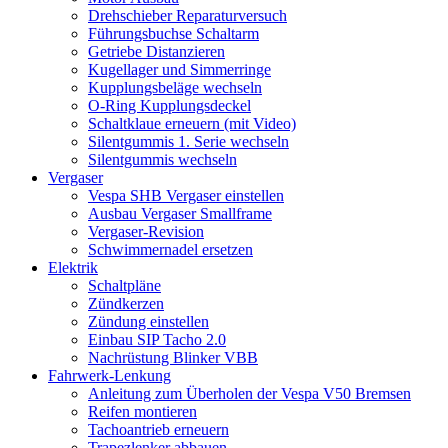
Drehschieber Reparaturversuch
Führungsbuchse Schaltarm
Getriebe Distanzieren
Kugellager und Simmerringe
Kupplungsbeläge wechseln
O-Ring Kupplungsdeckel
Schaltklaue erneuern (mit Video)
Silentgummis 1. Serie wechseln
Silentgummis wechseln
Vergaser
Vespa SHB Vergaser einstellen
Ausbau Vergaser Smallframe
Vergaser-Revision
Schwimmernadel ersetzen
Elektrik
Schaltpläne
Zündkerzen
Zündung einstellen
Einbau SIP Tacho 2.0
Nachrüstung Blinker VBB
Fahrwerk-Lenkung
Anleitung zum Überholen der Vespa V50 Bremsen
Reifen montieren
Tachoantrieb erneuern
Trapezlenker abbauen