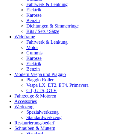
Fahrwerk & Lenkung
Elektrik
Karosse
Benzin
Dichtungen & Simmerringe
Kits / Sets / Sätze
Wideframe
Fahrwerk & Lenkung
Motor
Gummis
Karosse
Elektrik
Benzin
Modern Vespa und Piaggio
Piaggio Roller
Vespa LX, ET2, ET4, Primavera
GT, GTS, GTV
Fahrzeuge & Motoren
Accessories
Werkzeug
Spezialwerkzeug
Standardwerkzeug
Restaurierungsbedarf
Schrauben & Muttern
Standard