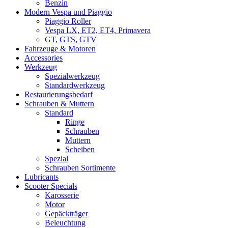
Benzin
Modern Vespa und Piaggio
Piaggio Roller
Vespa LX, ET2, ET4, Primavera
GT, GTS, GTV
Fahrzeuge & Motoren
Accessories
Werkzeug
Spezialwerkzeug
Standardwerkzeug
Restaurierungsbedarf
Schrauben & Muttern
Standard
Ringe
Schrauben
Muttern
Scheiben
Spezial
Schrauben Sortimente
Lubricants
Scooter Specials
Karosserie
Motor
Gepäckträger
Beleuchtung