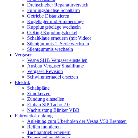
Drehschieber Reparaturversuch
Führungsbuchse Schaltarm
Getriebe Distanzieren
Kugellager und Simmerringe
Kupplungsbeläge wechseln
O-Ring Kupplungsdeckel
Schaltklaue erneuern (mit Video)
Silentgummis 1. Serie wechseln
Silentgummis wechseln
Vergaser
Vespa SHB Vergaser einstellen
Ausbau Vergaser Smallframe
Vergaser-Revision
Schwimmernadel ersetzen
Elektrik
Schaltpläne
Zündkerzen
Zündung einstellen
Einbau SIP Tacho 2.0
Nachrüstung Blinker VBB
Fahrwerk-Lenkung
Anleitung zum Überholen der Vespa V50 Bremsen
Reifen montieren
Tachoantrieb erneuern
Trapezlenker abbauen