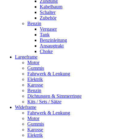
Zündung
Kabelbaum
Schalter
Zubehör
Benzin
Vergaser
Tank
Benzinleitung
Ansaugtrakt
Choke
Largeframe
Motor
Gummis
Fahrwerk & Lenkung
Elektrik
Karosse
Benzin
Dichtungen & Simmerringe
Kits / Sets / Sätze
Wideframe
Fahrwerk & Lenkung
Motor
Gummis
Karosse
Elektrik