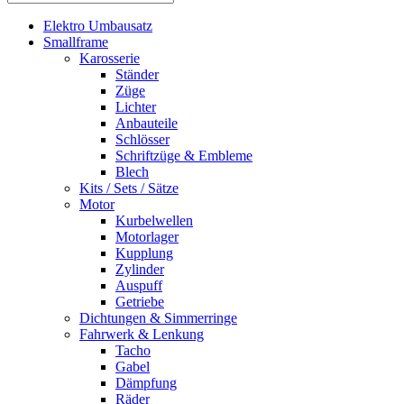
Elektro Umbausatz
Smallframe
Karosserie
Ständer
Züge
Lichter
Anbauteile
Schlösser
Schriftzüge & Embleme
Blech
Kits / Sets / Sätze
Motor
Kurbelwellen
Motorlager
Kupplung
Zylinder
Auspuff
Getriebe
Dichtungen & Simmerringe
Fahrwerk & Lenkung
Tacho
Gabel
Dämpfung
Räder