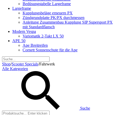
Bedüsungstabelle Largeframe
Largeframe
Kupplungsbeläge erneuern PX
Zündgrundplatte PK/PX durchmessen
Anleitung Zusammenbau Kupplung SIP Supersport PX
mit Standardflansch
Modern Vespa
Variomatik 2-Takt LX 50
APE 50
Ape Breitreifen
Cornett Sonnenschute für die Ape
Shop
/
Scooter Specials
/
Fahrwerk
Alle Kategorien
Suche