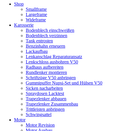
Shop
Smallframe
Largeframe
Wideframe
Karosserie
Bodenblech einschweißen
Bodenblech verzinnen
Tank entrosten
Benzinhahn erneuern
Lackaufbau
Lenkanschlag Reparaturansatz
Lenkschloss ausbohren V50
Radhaus aufbereiten
Rundlenker montieren
Schriftzüge V50 anbringen
Gummipuffer Nupsi-Set und Hülsen V50
Sicken nacharbeiten
Spraydosen Lacktest
Trapezlenker abbauen
Trapezlenker Zusammenbau
Trittleisten anbringen
Schwingsattel
Motor
Motor Revision
Motor Ausbau