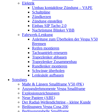
Elektrik
Umbau kontaktlose Zündung – VAPE
Schaltpläne
Zündkerzen
Zündung einstellen
Einbau SIP Tacho 2.0
Nachrüstung Blinker VBB
Fahrwerk-Lenkung
Anleitung zum Überholen der Vespa V50
Bremsen
Reifen montieren
Tachoantrieb erneuern
Trapezlenker abbauen
Trapezlenker Zusammenbau
Rundlenker montieren
Schwinge überholen
Lenksäule aufbauen
Sonstiges
Maße & Längen Smallframe V50 (PK)
Anzugsdrehmomente Vespa Smallframe
Explosionszeichnungen
Neue Papiere (ABE)
Der Radial-Wellendichtring – kleine Kunde
Bedüsungen Vespa Cosa 200
Bedüsungstabelle Smallframe