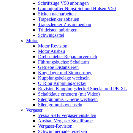
Schriftzüge V50 anbringen
Gummipuffer Nupsi-Set und Hülsen V50
Sicken nacharbeiten
Trapezlenker abbauen
Trapezlenker Zusammenbau
Trittleisten anbringen
Schwingsattel
Motor
Motor Revision
Motor Ausbau
Drehschieber Reparaturversuch
Führungsbuchse Schaltarm
Getriebe Distanzieren
Kugellager und Simmerringe
Kupplungsbeläge wechseln
O-Ring Kupplungsdeckel
Revision Kupplungsdeckel Special und PK XL
Schaltklaue erneuern (mit Video)
Silentgummis 1. Serie wechseln
Silentgummis wechseln
Vergaser
Vespa SHB Vergaser einstellen
Ausbau Vergaser Smallframe
Vergaser-Revision
Schwimmernadel ersetzen