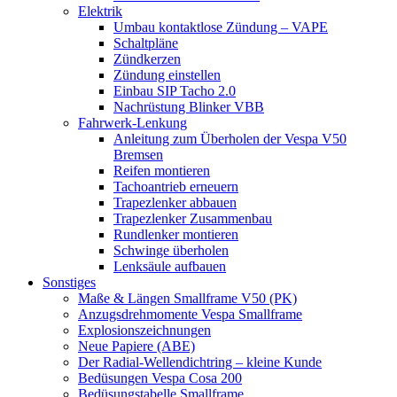
Elektrik
Umbau kontaktlose Zündung – VAPE
Schaltpläne
Zündkerzen
Zündung einstellen
Einbau SIP Tacho 2.0
Nachrüstung Blinker VBB
Fahrwerk-Lenkung
Anleitung zum Überholen der Vespa V50
Bremsen
Reifen montieren
Tachoantrieb erneuern
Trapezlenker abbauen
Trapezlenker Zusammenbau
Rundlenker montieren
Schwinge überholen
Lenksäule aufbauen
Sonstiges
Maße & Längen Smallframe V50 (PK)
Anzugsdrehmomente Vespa Smallframe
Explosionszeichnungen
Neue Papiere (ABE)
Der Radial-Wellendichtring – kleine Kunde
Bedüsungen Vespa Cosa 200
Bedüsungstabelle Smallframe