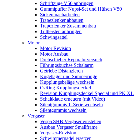
Schriftzüge V50 anbringen
Gummipuffer Nupsi-Set und Hülsen V50
Sicken nacharbeiten
Trapezlenker abbauen
Trapezlenker Zusammenbau
Trittleisten anbringen
Schwingsattel
Motor
Motor Revision
Motor Ausbau
Drehschieber Reparaturversuch
Führungsbuchse Schaltarm
Getriebe Distanzieren
Kugellager und Simmerringe
Kupplungsbeläge wechseln
O-Ring Kupplungsdeckel
Revision Kupplungsdeckel Special und PK XL
Schaltklaue erneuern (mit Video)
Silentgummis 1. Serie wechseln
Silentgummis wechseln
Vergaser
Vespa SHB Vergaser einstellen
Ausbau Vergaser Smallframe
Vergaser-Revision
Schwimmernadel ersetzen