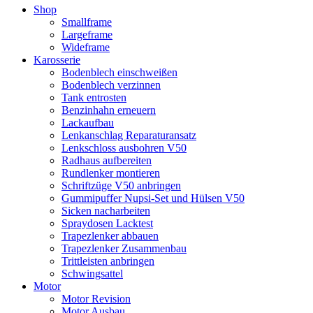
Shop
Smallframe
Largeframe
Wideframe
Karosserie
Bodenblech einschweißen
Bodenblech verzinnen
Tank entrosten
Benzinhahn erneuern
Lackaufbau
Lenkanschlag Reparaturansatz
Lenkschloss ausbohren V50
Radhaus aufbereiten
Rundlenker montieren
Schriftzüge V50 anbringen
Gummipuffer Nupsi-Set und Hülsen V50
Sicken nacharbeiten
Spraydosen Lacktest
Trapezlenker abbauen
Trapezlenker Zusammenbau
Trittleisten anbringen
Schwingsattel
Motor
Motor Revision
Motor Ausbau