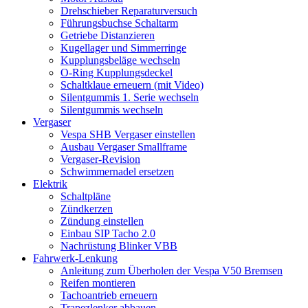
Drehschieber Reparaturversuch
Führungsbuchse Schaltarm
Getriebe Distanzieren
Kugellager und Simmerringe
Kupplungsbeläge wechseln
O-Ring Kupplungsdeckel
Schaltklaue erneuern (mit Video)
Silentgummis 1. Serie wechseln
Silentgummis wechseln
Vergaser
Vespa SHB Vergaser einstellen
Ausbau Vergaser Smallframe
Vergaser-Revision
Schwimmernadel ersetzen
Elektrik
Schaltpläne
Zündkerzen
Zündung einstellen
Einbau SIP Tacho 2.0
Nachrüstung Blinker VBB
Fahrwerk-Lenkung
Anleitung zum Überholen der Vespa V50 Bremsen
Reifen montieren
Tachoantrieb erneuern
Trapezlenker abbauen