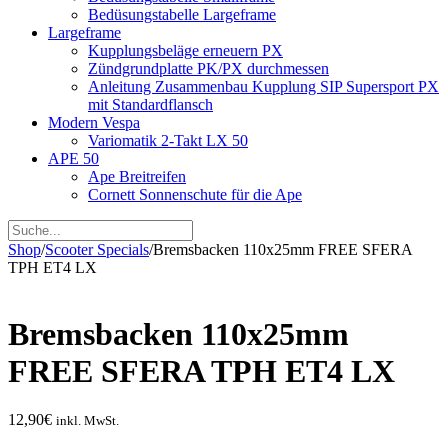
Bedüsungstabelle Largeframe
Largeframe
Kupplungsbeläge erneuern PX
Zündgrundplatte PK/PX durchmessen
Anleitung Zusammenbau Kupplung SIP Supersport PX
mit Standardflansch
Modern Vespa
Variomatik 2-Takt LX 50
APE 50
Ape Breitreifen
Cornett Sonnenschute für die Ape
Shop
/
Scooter Specials
/
Bremsbacken 110x25mm FREE SFERA
TPH ET4 LX
Bremsbacken 110x25mm
FREE SFERA TPH ET4 LX
12,90
€
inkl. MwSt.