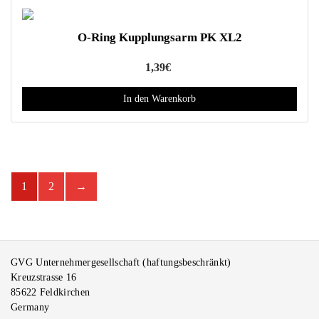
e
r
P
O-Ring Kupplungsarm PK XL2
r
1,39
€
o
d
In den Warenkorb
u
k
t
s
e
1
2
→
i
t
e
g
e
GVG Unternehmergesellschaft (haftungsbeschränkt)
w
Kreuzstrasse 16
ä
85622
Feldkirchen
Germany
h