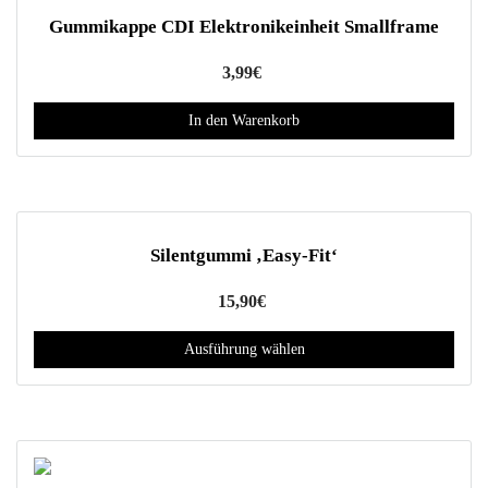
Gummikappe CDI Elektronikeinheit Smallframe
3,99
€
In den Warenkorb
Silentgummi ‚Easy-Fit‘
15,90
€
Ausführung wählen
D
i
e
s
e