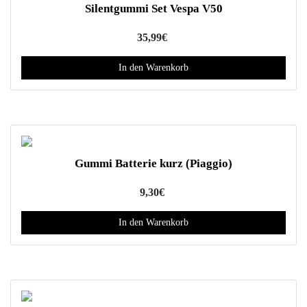
Silentgummi Set Vespa V50
s
P
35,99
€
r
o
In den Warenkorb
d
u
k
t
w
Gummi Batterie kurz (Piaggio)
e
i
9,30
€
s
t
In den Warenkorb
m
e
h
r
e