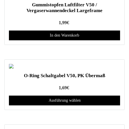
r
Gummistopfen Luftfilter V50 /
e
Vergaserwannendeckel Largeframe
V
a
1,99
€
r
In den Warenkorb
i
a
n
t
e
n
O-Ring Schaltgabel V50, PK Übermaß
a
u
1,69
€
f
.
Ausführung wählen
D
D
i
i
e
e
O