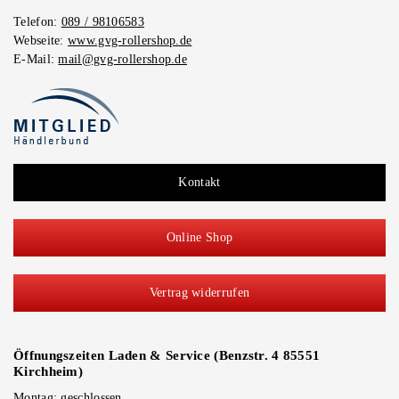
l
Telefon:
089 / 98106583
t
Webseite:
www.gvg-rollershop.de
w
E-Mail:
mail@gvg-rollershop.de
e
r
d
e
n
Kontakt
Online Shop
Vertrag widerrufen
Öffnungszeiten Laden & Service (Benzstr. 4 85551
Kirchheim)
Montag: geschlossen