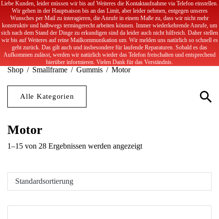
Liebe Kunden, leider müssen wir bis auf Weiteres die Kontaktaufnahme via Telefon einstellen.
S
Wir gehen in der Hauptsaison bis an das Limit, aber leider nehmen, entgegen unseres
089 / 98106583
mail@gvg-rollershop.de
k
Wunsches per Mail zu interagieren, die Anrufe in einem Maße zu, dass wir nicht mehr
konstruktiv und halbwegs termingerecht arbeiten können. Immer wiederkehrende Anrufe, um
i
sich nach dem Stand der Dinge zu erkundigen sind da leider auch nicht hilfreich. Daher stellen
(0)
p
wir bis auf Weiteres auf reine Mailkommunikation um. Wir melden uns natürlich so schnell es
geht zurück. Das gilt auch und insbesondere für laufende Reparaturen. Sobald es das
t
Aufkommen zulässt, werden wir natürlich wieder das Telefon freischalten und entsprechend
hierüber informieren. Vielen Dank für das Verständnis.
o
Shop
/
Smallframe
/
Gummis
/
Motor
c
o
Alle Kategorien
n
t
e
Motor
n
1–15 von 28 Ergebnissen werden angezeigt
t