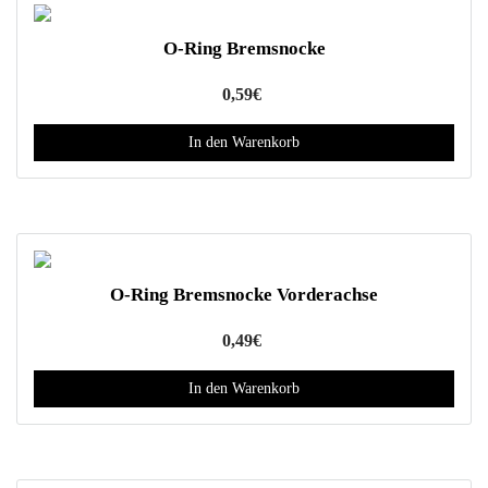
e
P
r
O-Ring Bremsnocke
r
e
o
V
0,59
€
d
a
u
r
In den Warenkorb
k
i
t
a
s
n
e
t
i
e
t
O-Ring Bremsnocke Vorderachse
n
e
a
g
0,49
€
u
e
f
In den Warenkorb
w
.
ä
D
h
i
l
e