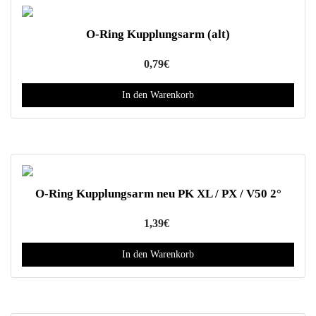
t
O
w
p
O-Ring Kupplungsarm (alt)
e
t
r
i
0,79
€
d
o
e
In den Warenkorb
n
n
e
n
k
ö
n
O-Ring Kupplungsarm neu PK XL / PX / V50 2°
n
e
1,39
€
n
a
In den Warenkorb
u
f
d