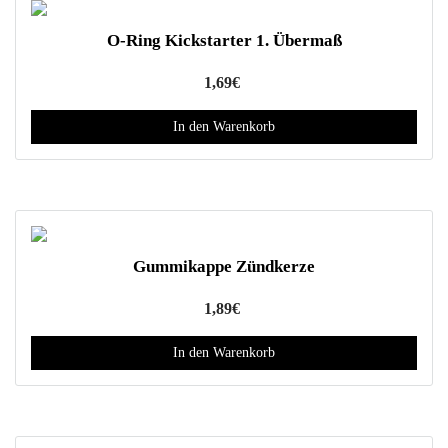
s
p
e
t
O-Ring Kickstarter 1. Übermaß
s
i
P
1,69
€
o
r
n
o
In den Warenkorb
e
d
n
u
k
k
ö
t
n
w
n
Gummikappe Zündkerze
e
e
i
n
1,89
€
s
a
t
u
In den Warenkorb
m
f
e
d
h
e
r
r