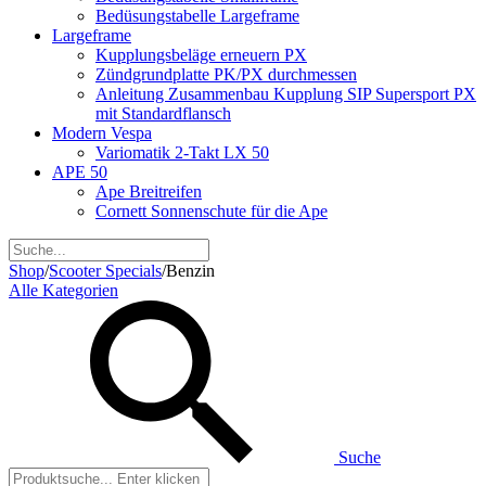
Bedüsungstabelle Largeframe
Largeframe
Kupplungsbeläge erneuern PX
Zündgrundplatte PK/PX durchmessen
Anleitung Zusammenbau Kupplung SIP Supersport PX
mit Standardflansch
Modern Vespa
Variomatik 2-Takt LX 50
APE 50
Ape Breitreifen
Cornett Sonnenschute für die Ape
Shop
/
Scooter Specials
/
Benzin
Alle Kategorien
Suche