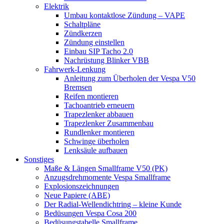
Elektrik
Umbau kontaktlose Zündung – VAPE
Schaltpläne
Zündkerzen
Zündung einstellen
Einbau SIP Tacho 2.0
Nachrüstung Blinker VBB
Fahrwerk-Lenkung
Anleitung zum Überholen der Vespa V50
Bremsen
Reifen montieren
Tachoantrieb erneuern
Trapezlenker abbauen
Trapezlenker Zusammenbau
Rundlenker montieren
Schwinge überholen
Lenksäule aufbauen
Sonstiges
Maße & Längen Smallframe V50 (PK)
Anzugsdrehmomente Vespa Smallframe
Explosionszeichnungen
Neue Papiere (ABE)
Der Radial-Wellendichtring – kleine Kunde
Bedüsungen Vespa Cosa 200
Bedüsungstabelle Smallframe