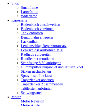
Shop
Smallframe
Largeframe
Wideframe
Karosserie
Bodenblech einschweißen
Bodenblech verzinnen
Tank entrosten
Benzinhahn erneuern
Lackaufbau
Lenkanschlag Reparaturansatz
Lenkschloss ausbohren V50
Radhaus aufbereiten
Rundlenker montieren
Schriftzüge V50 anbringen
Gummipuffer Nupsi-Set und Hülsen V50
Sicken nacharbeiten
Spraydosen Lacktest
Trapezlenker abbauen
Trapezlenker Zusammenbau
Trittleisten anbringen
Schwingsattel
Motor
Motor Revision
Motor Ausbau