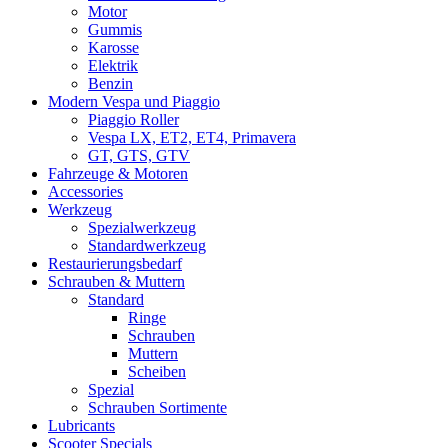
Motor
Gummis
Karosse
Elektrik
Benzin
Modern Vespa und Piaggio
Piaggio Roller
Vespa LX, ET2, ET4, Primavera
GT, GTS, GTV
Fahrzeuge & Motoren
Accessories
Werkzeug
Spezialwerkzeug
Standardwerkzeug
Restaurierungsbedarf
Schrauben & Muttern
Standard
Ringe
Schrauben
Muttern
Scheiben
Spezial
Schrauben Sortimente
Lubricants
Scooter Specials