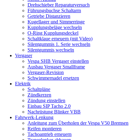
Drehschieber Reparaturversuch
Führungsbuchse Schaltarm
Getriebe Distanzieren
Kugellager und Simmerringe
Kupplungsbeläge wechseln
O-Ring Kupplungsdeckel
Schaltklaue erneuern (mit Video)
Silentgummis 1. Serie wechseln
Silentgummis wechseln
Vergaser
Vespa SHB Vergaser einstellen
Ausbau Vergaser Smallframe
Vergaser-Revision
Schwimmernadel ersetzen
Elektrik
Schaltpläne
Zündkerzen
Zündung einstellen
Einbau SIP Tacho 2.0
Nachrüstung Blinker VBB
Fahrwerk-Lenkung
Anleitung zum Überholen der Vespa V50 Bremsen
Reifen montieren
Tachoantrieb erneuern
Trapezlenker abbauen