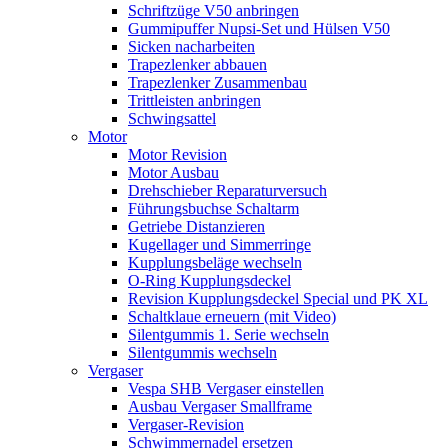
Schriftzüge V50 anbringen
Gummipuffer Nupsi-Set und Hülsen V50
Sicken nacharbeiten
Trapezlenker abbauen
Trapezlenker Zusammenbau
Trittleisten anbringen
Schwingsattel
Motor
Motor Revision
Motor Ausbau
Drehschieber Reparaturversuch
Führungsbuchse Schaltarm
Getriebe Distanzieren
Kugellager und Simmerringe
Kupplungsbeläge wechseln
O-Ring Kupplungsdeckel
Revision Kupplungsdeckel Special und PK XL
Schaltklaue erneuern (mit Video)
Silentgummis 1. Serie wechseln
Silentgummis wechseln
Vergaser
Vespa SHB Vergaser einstellen
Ausbau Vergaser Smallframe
Vergaser-Revision
Schwimmernadel ersetzen