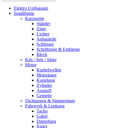
Elektro Umbausatz
Smallframe
Karosserie
Ständer
Züge
Lichter
Anbauteile
Schlösser
Schriftzüge & Embleme
Blech
Kits / Sets / Sätze
Motor
Kurbelwellen
Motorlager
Kupplung
Zylinder
Auspuff
Getriebe
Dichtungen & Simmerringe
Fahrwerk & Lenkung
Tacho
Gabel
Dämpfung
Räder