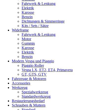
Fahrwerk & Lenkung
Elektrik
Karosse
Benzin
Dichtungen & Simmerringe
Kits / Sets / Sätze
Wideframe
Fahrwerk & Lenkung
Motor
Gummis
Karosse
Elektrik
Benzin
Modern Vespa und Piaggio
Piaggio Roller
Vespa LX, ET2, ET4, Primavera
GT, GTS, GTV
Fahrzeuge & Motoren
Accessories
Werkzeug
Spezialwerkzeug
Standardwerkzeug
Restaurierungsbedarf
Schrauben & Muttern
Standard