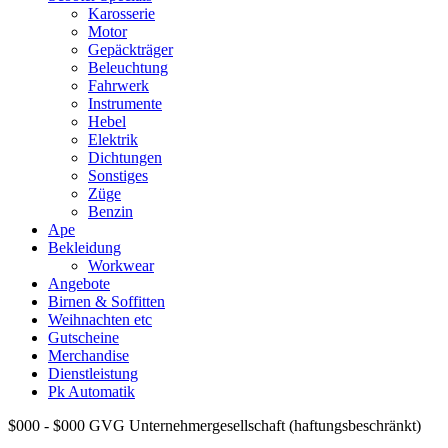
Karosserie
Motor
Gepäckträger
Beleuchtung
Fahrwerk
Instrumente
Hebel
Elektrik
Dichtungen
Sonstiges
Züge
Benzin
Ape
Bekleidung
Workwear
Angebote
Birnen & Soffitten
Weihnachten etc
Gutscheine
Merchandise
Dienstleistung
Pk Automatik
$000 - $000
GVG Unternehmergesellschaft (haftungsbeschränkt)