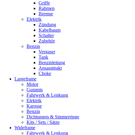
Griffe
Rahmen
Bremse
Elektrik
Zündung
Kabelbaum
Schalter
Zubehör
Benzin
Vergaser
Tank
Benzinleitung
Ansaugtrakt
Choke
Largeframe
Motor
Gummis
Fahrwerk & Lenkung
Elektrik
Karosse
Benzin
Dichtungen & Simmerringe
Kits / Sets / Sätze
Wideframe
Fahrwerk & Lenkung