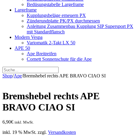
Bedüsungstabelle Largeframe
Largeframe
Kupplungsbeläge erneuern PX
Zündgrundplatte PK/PX durchmessen
Anleitung Zusammenbau Kupplung SIP Supersport PX
mit Standardflansch
Modern Vespa
Variomatik 2-Takt LX 50
APE 50
Ape Breitreifen
Cornett Sonnenschute für die Ape
Shop
/
Ape
/
Bremshebel rechts APE BRAVO CIAO SI
Bremshebel rechts APE
BRAVO CIAO SI
6,90
€
inkl. MwSt.
inkl. 19 % MwSt.
zzgl.
Versandkosten