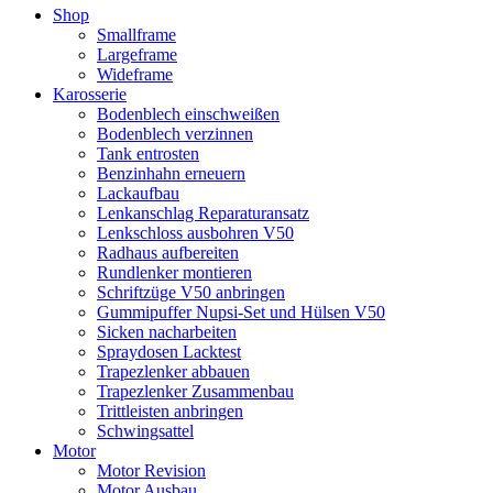
Shop
Smallframe
Largeframe
Wideframe
Karosserie
Bodenblech einschweißen
Bodenblech verzinnen
Tank entrosten
Benzinhahn erneuern
Lackaufbau
Lenkanschlag Reparaturansatz
Lenkschloss ausbohren V50
Radhaus aufbereiten
Rundlenker montieren
Schriftzüge V50 anbringen
Gummipuffer Nupsi-Set und Hülsen V50
Sicken nacharbeiten
Spraydosen Lacktest
Trapezlenker abbauen
Trapezlenker Zusammenbau
Trittleisten anbringen
Schwingsattel
Motor
Motor Revision
Motor Ausbau