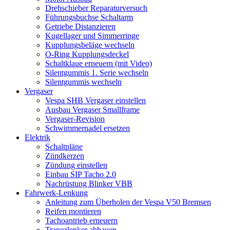
Drehschieber Reparaturversuch
Führungsbuchse Schaltarm
Getriebe Distanzieren
Kugellager und Simmerringe
Kupplungsbeläge wechseln
O-Ring Kupplungsdeckel
Schaltklaue erneuern (mit Video)
Silentgummis 1. Serie wechseln
Silentgummis wechseln
Vergaser
Vespa SHB Vergaser einstellen
Ausbau Vergaser Smallframe
Vergaser-Revision
Schwimmernadel ersetzen
Elektrik
Schaltpläne
Zündkerzen
Zündung einstellen
Einbau SIP Tacho 2.0
Nachrüstung Blinker VBB
Fahrwerk-Lenkung
Anleitung zum Überholen der Vespa V50 Bremsen
Reifen montieren
Tachoantrieb erneuern
Trapezlenker abbauen