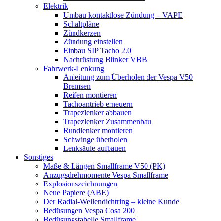
Elektrik
Umbau kontaktlose Zündung – VAPE
Schaltpläne
Zündkerzen
Zündung einstellen
Einbau SIP Tacho 2.0
Nachrüstung Blinker VBB
Fahrwerk-Lenkung
Anleitung zum Überholen der Vespa V50
Bremsen
Reifen montieren
Tachoantrieb erneuern
Trapezlenker abbauen
Trapezlenker Zusammenbau
Rundlenker montieren
Schwinge überholen
Lenksäule aufbauen
Sonstiges
Maße & Längen Smallframe V50 (PK)
Anzugsdrehmomente Vespa Smallframe
Explosionszeichnungen
Neue Papiere (ABE)
Der Radial-Wellendichtring – kleine Kunde
Bedüsungen Vespa Cosa 200
Bedüsungstabelle Smallframe