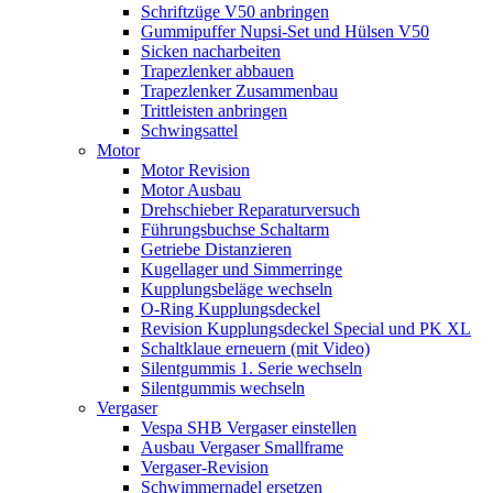
Schriftzüge V50 anbringen
Gummipuffer Nupsi-Set und Hülsen V50
Sicken nacharbeiten
Trapezlenker abbauen
Trapezlenker Zusammenbau
Trittleisten anbringen
Schwingsattel
Motor
Motor Revision
Motor Ausbau
Drehschieber Reparaturversuch
Führungsbuchse Schaltarm
Getriebe Distanzieren
Kugellager und Simmerringe
Kupplungsbeläge wechseln
O-Ring Kupplungsdeckel
Revision Kupplungsdeckel Special und PK XL
Schaltklaue erneuern (mit Video)
Silentgummis 1. Serie wechseln
Silentgummis wechseln
Vergaser
Vespa SHB Vergaser einstellen
Ausbau Vergaser Smallframe
Vergaser-Revision
Schwimmernadel ersetzen