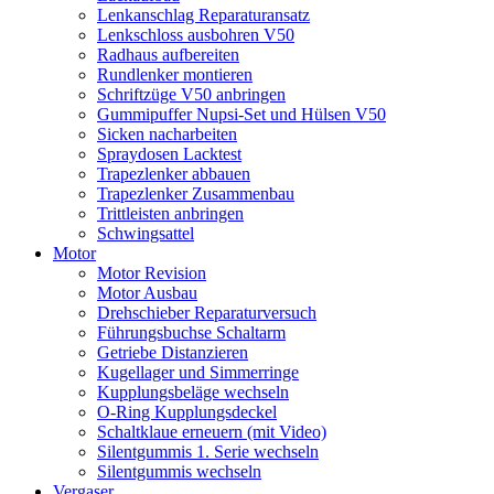
Lenkanschlag Reparaturansatz
Lenkschloss ausbohren V50
Radhaus aufbereiten
Rundlenker montieren
Schriftzüge V50 anbringen
Gummipuffer Nupsi-Set und Hülsen V50
Sicken nacharbeiten
Spraydosen Lacktest
Trapezlenker abbauen
Trapezlenker Zusammenbau
Trittleisten anbringen
Schwingsattel
Motor
Motor Revision
Motor Ausbau
Drehschieber Reparaturversuch
Führungsbuchse Schaltarm
Getriebe Distanzieren
Kugellager und Simmerringe
Kupplungsbeläge wechseln
O-Ring Kupplungsdeckel
Schaltklaue erneuern (mit Video)
Silentgummis 1. Serie wechseln
Silentgummis wechseln
Vergaser