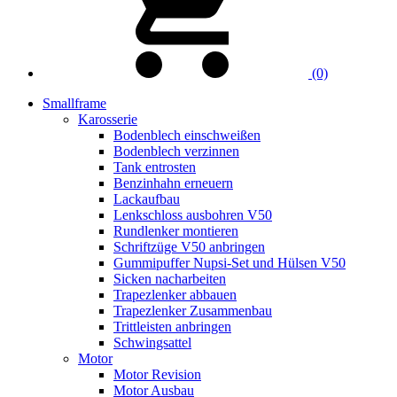
(0)
Smallframe
Karosserie
Bodenblech einschweißen
Bodenblech verzinnen
Tank entrosten
Benzinhahn erneuern
Lackaufbau
Lenkschloss ausbohren V50
Rundlenker montieren
Schriftzüge V50 anbringen
Gummipuffer Nupsi-Set und Hülsen V50
Sicken nacharbeiten
Trapezlenker abbauen
Trapezlenker Zusammenbau
Trittleisten anbringen
Schwingsattel
Motor
Motor Revision
Motor Ausbau