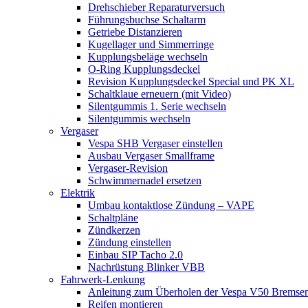
Drehschieber Reparaturversuch
Führungsbuchse Schaltarm
Getriebe Distanzieren
Kugellager und Simmerringe
Kupplungsbeläge wechseln
O-Ring Kupplungsdeckel
Revision Kupplungsdeckel Special und PK XL
Schaltklaue erneuern (mit Video)
Silentgummis 1. Serie wechseln
Silentgummis wechseln
Vergaser
Vespa SHB Vergaser einstellen
Ausbau Vergaser Smallframe
Vergaser-Revision
Schwimmernadel ersetzen
Elektrik
Umbau kontaktlose Zündung – VAPE
Schaltpläne
Zündkerzen
Zündung einstellen
Einbau SIP Tacho 2.0
Nachrüstung Blinker VBB
Fahrwerk-Lenkung
Anleitung zum Überholen der Vespa V50 Bremse
Reifen montieren