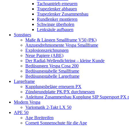
Tachoantrieb erneuern
Trapezlenker abbauen
Trapezlenker Zusammenbau
Rundlenker montieren
Schwinge überholen
Lenksäule aufbauen
Sonstiges
Maße & Längen Smallframe V50 (PK)
Anzugsdrehmomente Vespa Smallframe
Explosionszeichnungen
Neue Papiere (ABE)
Der Radial-Wellendichtring – kleine Kunde
Bedüsungen Vespa Cosa 200
Bedüsungstabelle Smallframe
Bedüsungstabelle Largeframe
Largeframe
Kupplungsbeläge erneuern PX
Zündgrundplatte PK/PX durchmessen
Anleitung Zusammenbau Kupplung SIP Supersport PX mi
Modern Vespa
Variomatik 2-Takt LX 50
APE 50
Ape Breitreifen
Cornett Sonnenschute für die Ape