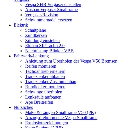
Vespa SHB Vergaser einstellen
Ausbau Vergaser Smallframe
Vergaser-Revision
Schwimmernadel ersetzen
Elektrik
Schaltpläne
Zündkerzen
Zündung einstellen
Einbau SIP Tacho 2.0
Nachrüstung Blinker VBB
Fahrwerk-Lenkung
Anleitung zum Überholen der Vespa V50 Bremsen
Reifen montieren
Tachoantrieb erneuern
Trapezlenker abbauen
Trapezlenker Zusammenbau
Rundlenker montieren
Schwinge überholen
Lenksäule aufbauen
Ape Breitreifen
Nützliches
Maße & Längen Smallframe V50 (PK)
Anzugsdrehmomente Vespa Smallframe
Explosionszeichnungen
Neue Papiere (ABE)