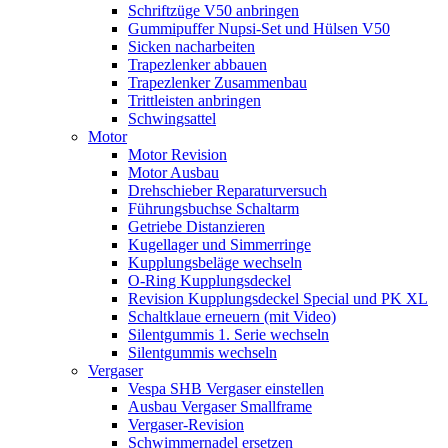
Schriftzüge V50 anbringen
Gummipuffer Nupsi-Set und Hülsen V50
Sicken nacharbeiten
Trapezlenker abbauen
Trapezlenker Zusammenbau
Trittleisten anbringen
Schwingsattel
Motor
Motor Revision
Motor Ausbau
Drehschieber Reparaturversuch
Führungsbuchse Schaltarm
Getriebe Distanzieren
Kugellager und Simmerringe
Kupplungsbeläge wechseln
O-Ring Kupplungsdeckel
Revision Kupplungsdeckel Special und PK XL
Schaltklaue erneuern (mit Video)
Silentgummis 1. Serie wechseln
Silentgummis wechseln
Vergaser
Vespa SHB Vergaser einstellen
Ausbau Vergaser Smallframe
Vergaser-Revision
Schwimmernadel ersetzen