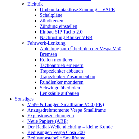
Elektrik
Umbau kontaktlose Zündung – VAPE
Schaltpläne
Zündkerzen
Zündung einstellen
Einbau SIP Tacho 2.0
Nachrüstung Blinker VBB
Fahrwerk-Lenkung
Anleitung zum Überholen der Vespa V50
Bremsen
Reifen montieren
Tachoantrieb erneuern
Trapezlenker abbauen
Trapezlenker Zusammenbau
Rundlenker montieren
Schwinge überholen
Lenksäule aufbauen
Sonstiges
Maße & Längen Smallframe V50 (PK)
Anzugsdrehmomente Vespa Smallframe
Explosionszeichnungen
Neue Papiere (ABE)
Der Radial-Wellendichtring – kleine Kunde
Bedüsungen Vespa Cosa 200
Bedüsungstabelle Smallframe