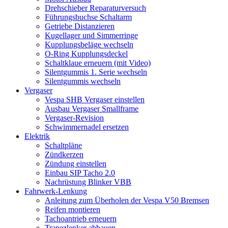
Drehschieber Reparaturversuch
Führungsbuchse Schaltarm
Getriebe Distanzieren
Kugellager und Simmerringe
Kupplungsbeläge wechseln
O-Ring Kupplungsdeckel
Schaltklaue erneuern (mit Video)
Silentgummis 1. Serie wechseln
Silentgummis wechseln
Vergaser
Vespa SHB Vergaser einstellen
Ausbau Vergaser Smallframe
Vergaser-Revision
Schwimmernadel ersetzen
Elektrik
Schaltpläne
Zündkerzen
Zündung einstellen
Einbau SIP Tacho 2.0
Nachrüstung Blinker VBB
Fahrwerk-Lenkung
Anleitung zum Überholen der Vespa V50 Bremsen
Reifen montieren
Tachoantrieb erneuern
Trapezlenker abbauen