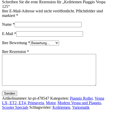
Schreiben Sie die erste Rezension für „Keilriemen Piaggio Vespa
125“
Ihre E-Mail-Adresse wird nicht veröffentlicht. Pflichtfelder sind
markiert
*
Name
*
E-Mail
*
Ihre Bewertung
*
Ihre Rezension
*
Senden
Artikelnummer:
kr-pi-478547
Kategorien:
Piaggio Roller
,
Vespa
LX, ET2, ET4, Primavera
,
Motor
,
Modern Vespa und Piaggio
,
Scooter Specials
Schlagwörter:
Keilriemen
,
Variomatik