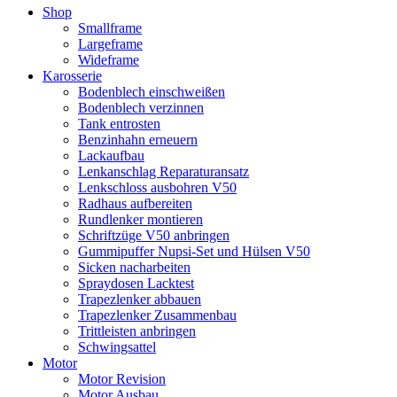
Shop
Smallframe
Largeframe
Wideframe
Karosserie
Bodenblech einschweißen
Bodenblech verzinnen
Tank entrosten
Benzinhahn erneuern
Lackaufbau
Lenkanschlag Reparaturansatz
Lenkschloss ausbohren V50
Radhaus aufbereiten
Rundlenker montieren
Schriftzüge V50 anbringen
Gummipuffer Nupsi-Set und Hülsen V50
Sicken nacharbeiten
Spraydosen Lacktest
Trapezlenker abbauen
Trapezlenker Zusammenbau
Trittleisten anbringen
Schwingsattel
Motor
Motor Revision
Motor Ausbau