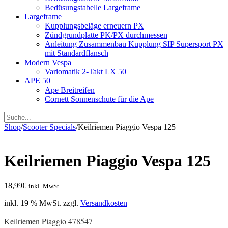
Bedüsungstabelle Largeframe
Largeframe
Kupplungsbeläge erneuern PX
Zündgrundplatte PK/PX durchmessen
Anleitung Zusammenbau Kupplung SIP Supersport PX
mit Standardflansch
Modern Vespa
Variomatik 2-Takt LX 50
APE 50
Ape Breitreifen
Cornett Sonnenschute für die Ape
Shop
/
Scooter Specials
/
Keilriemen Piaggio Vespa 125
Keilriemen Piaggio Vespa 125
18,99
€
inkl. MwSt.
inkl. 19 % MwSt.
zzgl.
Versandkosten
Keilriemen Piaggio 478547