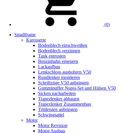
(0)
Smallframe
Karosserie
Bodenblech einschweißen
Bodenblech verzinnen
Tank entrosten
Benzinhahn erneuern
Lackaufbau
Lenkschloss ausbohren V50
Rundlenker montieren
Schriftzüge V50 anbringen
Gummipuffer Nupsi-Set und Hülsen V50
Sicken nacharbeiten
Trapezlenker abbauen
Trapezlenker Zusammenbau
Trittleisten anbringen
Schwingsattel
Motor
Motor Revision
Motor Ausbau