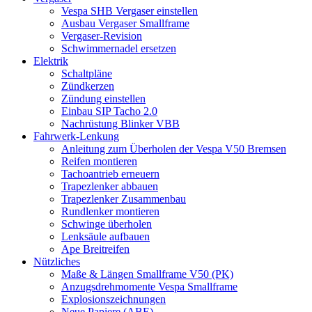
Vespa SHB Vergaser einstellen
Ausbau Vergaser Smallframe
Vergaser-Revision
Schwimmernadel ersetzen
Elektrik
Schaltpläne
Zündkerzen
Zündung einstellen
Einbau SIP Tacho 2.0
Nachrüstung Blinker VBB
Fahrwerk-Lenkung
Anleitung zum Überholen der Vespa V50 Bremsen
Reifen montieren
Tachoantrieb erneuern
Trapezlenker abbauen
Trapezlenker Zusammenbau
Rundlenker montieren
Schwinge überholen
Lenksäule aufbauen
Ape Breitreifen
Nützliches
Maße & Längen Smallframe V50 (PK)
Anzugsdrehmomente Vespa Smallframe
Explosionszeichnungen
Neue Papiere (ABE)