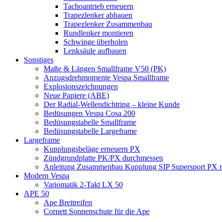
Tachoantrieb erneuern
Trapezlenker abbauen
Trapezlenker Zusammenbau
Rundlenker montieren
Schwinge überholen
Lenksäule aufbauen
Sonstiges
Maße & Längen Smallframe V50 (PK)
Anzugsdrehmomente Vespa Smallframe
Explosionszeichnungen
Neue Papiere (ABE)
Der Radial-Wellendichtring – kleine Kunde
Bedüsungen Vespa Cosa 200
Bedüsungstabelle Smallframe
Bedüsungstabelle Largeframe
Largeframe
Kupplungsbeläge erneuern PX
Zündgrundplatte PK/PX durchmessen
Anleitung Zusammenbau Kupplung SIP Supersport PX mi
Modern Vespa
Variomatik 2-Takt LX 50
APE 50
Ape Breitreifen
Cornett Sonnenschute für die Ape