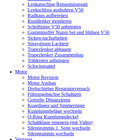
Lenkanschlag Reparaturansatz
Lenkschloss ausbohren V50
Radhaus aufbereiten
Rundlenker montieren
Schriftzüge V50 anbringen
Gummipuffer Nupsi-Set und Hülsen V50
Sicken nacharbeiten
Spraydosen Lacktest
Trapezlenker abbauen
Trapezlenker Zusammenbau
Trittleisten anbringen
Schwingsattel
Motor
Motor Revision
Motor Ausbau
Drehschieber Reparaturversuch
Führungsbuchse Schaltarm
Getriebe Distanzieren
Kugellager und Simmerringe
Kupplungsbeläge wechseln
O-Ring Kupplungsdeckel
Schaltklaue erneuern (mit Video)
Silentgummis 1. Serie wechseln
Silentgummis wechseln
Vergaser