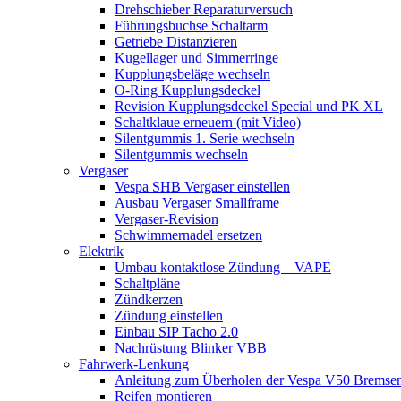
Drehschieber Reparaturversuch
Führungsbuchse Schaltarm
Getriebe Distanzieren
Kugellager und Simmerringe
Kupplungsbeläge wechseln
O-Ring Kupplungsdeckel
Revision Kupplungsdeckel Special und PK XL
Schaltklaue erneuern (mit Video)
Silentgummis 1. Serie wechseln
Silentgummis wechseln
Vergaser
Vespa SHB Vergaser einstellen
Ausbau Vergaser Smallframe
Vergaser-Revision
Schwimmernadel ersetzen
Elektrik
Umbau kontaktlose Zündung – VAPE
Schaltpläne
Zündkerzen
Zündung einstellen
Einbau SIP Tacho 2.0
Nachrüstung Blinker VBB
Fahrwerk-Lenkung
Anleitung zum Überholen der Vespa V50 Bremse
Reifen montieren