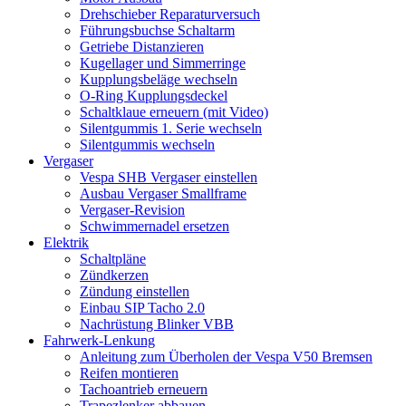
Drehschieber Reparaturversuch
Führungsbuchse Schaltarm
Getriebe Distanzieren
Kugellager und Simmerringe
Kupplungsbeläge wechseln
O-Ring Kupplungsdeckel
Schaltklaue erneuern (mit Video)
Silentgummis 1. Serie wechseln
Silentgummis wechseln
Vergaser
Vespa SHB Vergaser einstellen
Ausbau Vergaser Smallframe
Vergaser-Revision
Schwimmernadel ersetzen
Elektrik
Schaltpläne
Zündkerzen
Zündung einstellen
Einbau SIP Tacho 2.0
Nachrüstung Blinker VBB
Fahrwerk-Lenkung
Anleitung zum Überholen der Vespa V50 Bremsen
Reifen montieren
Tachoantrieb erneuern
Trapezlenker abbauen