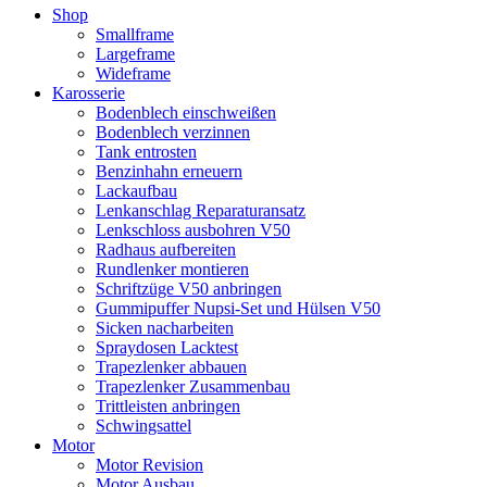
Shop
Smallframe
Largeframe
Wideframe
Karosserie
Bodenblech einschweißen
Bodenblech verzinnen
Tank entrosten
Benzinhahn erneuern
Lackaufbau
Lenkanschlag Reparaturansatz
Lenkschloss ausbohren V50
Radhaus aufbereiten
Rundlenker montieren
Schriftzüge V50 anbringen
Gummipuffer Nupsi-Set und Hülsen V50
Sicken nacharbeiten
Spraydosen Lacktest
Trapezlenker abbauen
Trapezlenker Zusammenbau
Trittleisten anbringen
Schwingsattel
Motor
Motor Revision
Motor Ausbau