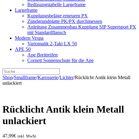
Bedüsungstabelle Largeframe
Largeframe
Kupplungsbeläge erneuern PX
Zündgrundplatte PK/PX durchmessen
Anleitung Zusammenbau Kupplung SIP Supersport PX
mit Standardflansch
Modern Vespa
Variomatik 2-Takt LX 50
APE 50
Ape Breitreifen
Cornett Sonnenschute für die Ape
Shop
/
Smallframe
/
Karosserie
/
Lichter
/
Rücklicht Antik klein Metall
unlackiert
Rücklicht Antik klein Metall
unlackiert
47,99
€
inkl. MwSt.