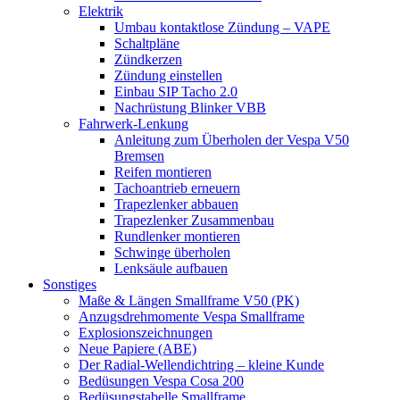
Elektrik
Umbau kontaktlose Zündung – VAPE
Schaltpläne
Zündkerzen
Zündung einstellen
Einbau SIP Tacho 2.0
Nachrüstung Blinker VBB
Fahrwerk-Lenkung
Anleitung zum Überholen der Vespa V50
Bremsen
Reifen montieren
Tachoantrieb erneuern
Trapezlenker abbauen
Trapezlenker Zusammenbau
Rundlenker montieren
Schwinge überholen
Lenksäule aufbauen
Sonstiges
Maße & Längen Smallframe V50 (PK)
Anzugsdrehmomente Vespa Smallframe
Explosionszeichnungen
Neue Papiere (ABE)
Der Radial-Wellendichtring – kleine Kunde
Bedüsungen Vespa Cosa 200
Bedüsungstabelle Smallframe