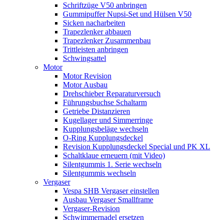
Schriftzüge V50 anbringen
Gummipuffer Nupsi-Set und Hülsen V50
Sicken nacharbeiten
Trapezlenker abbauen
Trapezlenker Zusammenbau
Trittleisten anbringen
Schwingsattel
Motor
Motor Revision
Motor Ausbau
Drehschieber Reparaturversuch
Führungsbuchse Schaltarm
Getriebe Distanzieren
Kugellager und Simmerringe
Kupplungsbeläge wechseln
O-Ring Kupplungsdeckel
Revision Kupplungsdeckel Special und PK XL
Schaltklaue erneuern (mit Video)
Silentgummis 1. Serie wechseln
Silentgummis wechseln
Vergaser
Vespa SHB Vergaser einstellen
Ausbau Vergaser Smallframe
Vergaser-Revision
Schwimmernadel ersetzen