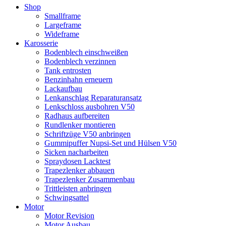
Shop
Smallframe
Largeframe
Wideframe
Karosserie
Bodenblech einschweißen
Bodenblech verzinnen
Tank entrosten
Benzinhahn erneuern
Lackaufbau
Lenkanschlag Reparaturansatz
Lenkschloss ausbohren V50
Radhaus aufbereiten
Rundlenker montieren
Schriftzüge V50 anbringen
Gummipuffer Nupsi-Set und Hülsen V50
Sicken nacharbeiten
Spraydosen Lacktest
Trapezlenker abbauen
Trapezlenker Zusammenbau
Trittleisten anbringen
Schwingsattel
Motor
Motor Revision
Motor Ausbau