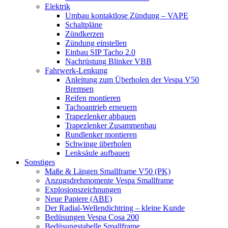
Elektrik
Umbau kontaktlose Zündung – VAPE
Schaltpläne
Zündkerzen
Zündung einstellen
Einbau SIP Tacho 2.0
Nachrüstung Blinker VBB
Fahrwerk-Lenkung
Anleitung zum Überholen der Vespa V50
Bremsen
Reifen montieren
Tachoantrieb erneuern
Trapezlenker abbauen
Trapezlenker Zusammenbau
Rundlenker montieren
Schwinge überholen
Lenksäule aufbauen
Sonstiges
Maße & Längen Smallframe V50 (PK)
Anzugsdrehmomente Vespa Smallframe
Explosionszeichnungen
Neue Papiere (ABE)
Der Radial-Wellendichtring – kleine Kunde
Bedüsungen Vespa Cosa 200
Bedüsungstabelle Smallframe