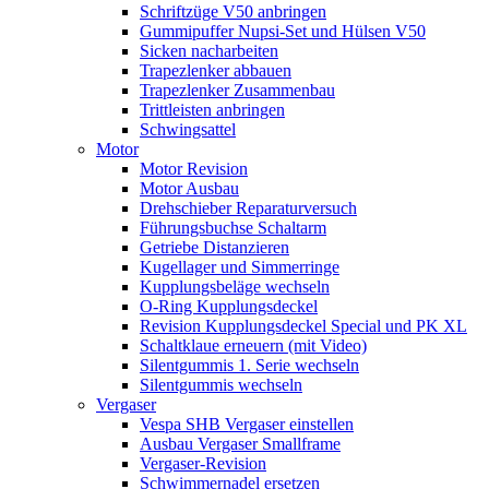
Schriftzüge V50 anbringen
Gummipuffer Nupsi-Set und Hülsen V50
Sicken nacharbeiten
Trapezlenker abbauen
Trapezlenker Zusammenbau
Trittleisten anbringen
Schwingsattel
Motor
Motor Revision
Motor Ausbau
Drehschieber Reparaturversuch
Führungsbuchse Schaltarm
Getriebe Distanzieren
Kugellager und Simmerringe
Kupplungsbeläge wechseln
O-Ring Kupplungsdeckel
Revision Kupplungsdeckel Special und PK XL
Schaltklaue erneuern (mit Video)
Silentgummis 1. Serie wechseln
Silentgummis wechseln
Vergaser
Vespa SHB Vergaser einstellen
Ausbau Vergaser Smallframe
Vergaser-Revision
Schwimmernadel ersetzen