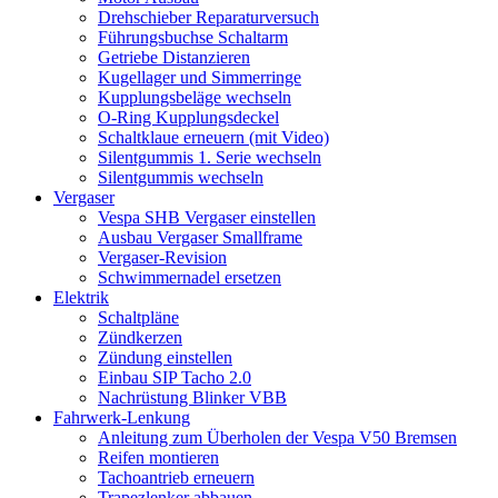
Drehschieber Reparaturversuch
Führungsbuchse Schaltarm
Getriebe Distanzieren
Kugellager und Simmerringe
Kupplungsbeläge wechseln
O-Ring Kupplungsdeckel
Schaltklaue erneuern (mit Video)
Silentgummis 1. Serie wechseln
Silentgummis wechseln
Vergaser
Vespa SHB Vergaser einstellen
Ausbau Vergaser Smallframe
Vergaser-Revision
Schwimmernadel ersetzen
Elektrik
Schaltpläne
Zündkerzen
Zündung einstellen
Einbau SIP Tacho 2.0
Nachrüstung Blinker VBB
Fahrwerk-Lenkung
Anleitung zum Überholen der Vespa V50 Bremsen
Reifen montieren
Tachoantrieb erneuern
Trapezlenker abbauen