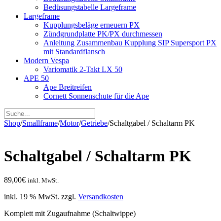
Bedüsungstabelle Largeframe
Largeframe
Kupplungsbeläge erneuern PX
Zündgrundplatte PK/PX durchmessen
Anleitung Zusammenbau Kupplung SIP Supersport PX
mit Standardflansch
Modern Vespa
Variomatik 2-Takt LX 50
APE 50
Ape Breitreifen
Cornett Sonnenschute für die Ape
Shop
/
Smallframe
/
Motor
/
Getriebe
/
Schaltgabel / Schaltarm PK
Schaltgabel / Schaltarm PK
89,00
€
inkl. MwSt.
inkl. 19 % MwSt.
zzgl.
Versandkosten
Komplett mit Zugaufnahme (Schaltwippe)