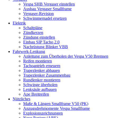
Vespa SHB Vergaser einstellen
Ausbau Vergaser Smallframe
Vergaser-Revision
Schwimmernadel ersetzen
Elektrik
Schaltpläne
Zündkerzen
Zündung einstellen
Einbau SIP Tacho 2.0
Nachrüstung Blinker VBB
Fahrwerk-Lenkung
Anleitung zum Überholen der Vespa V50 Bremsen
Reifen montieren
Tachoantrieb erneuern
Trapezlenker abbauen
Trapezlenker Zusammenbau
Rundlenker montieren
Schwinge überholen
Lenksäule aufbauen
Ape Breitreifen
Nützliches
Maße & Längen Smallframe V50 (PK)
Anzugsdrehmomente Vespa Smallframe
Explosionszeichnungen
Neue Papiere (ABE)