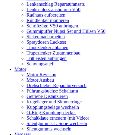
Lenkanschlag Reparaturansatz
Lenkschloss ausbohren V50
Radhaus aufbereiten
Rundlenker montieren
Schriftzüge V50 anbringen
Gummipuffer Nupsi-Set und Hülsen V50
Sicken nacharbeiten
Spraydosen Lacktest
Trapezlenker abbauen
Trapezlenker Zusammenbau
Trittleisten anbringen
Schwingsattel
Motor
Motor Revision
Motor Ausbau
Drehschieber Reparaturversuch
Führungsbuchse Schaltarm
Getriebe Distanzieren
Kugellager und Simmerringe
Kupplungsbeläge wechseln
O-Ring Kupplungsdeckel
Schaltklaue erneuern (mit Video)
Silentgummis 1. Serie wechseln
Silentgummis wechseln
Vergaser