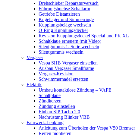
Drehschieber Reparaturversuch
Führungsbuchse Schaltarm
Getriebe Distanzieren
Kugellager und Simmerringe
Kupplungsbeläge wechseln
O-Ring Kupplungsdeckel
Revision Kupplungsdeckel Special und PK XL
Schaltklaue erneuern (mit Video)
Silentgummis 1. Serie wechseln
Silentgummis wechseln
Vergaser
Vespa SHB Vergaser einstellen
Ausbau Vergaser Smallframe
Vergaser-Revision
Schwimmernadel ersetzen
Elektrik
Umbau kontaktlose Zündung – VAPE
Schaltpläne
Zündkerzen
Zündung einstellen
Einbau SIP Tacho 2.0
Nachrüstung Blinker VBB
Fahrwerk-Lenkung
Anleitung zum Überholen der Vespa V50 Bremse
Reifen montieren